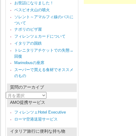
お世話になりました！
ベスピオ火山の噴火
ソレント～アマルフィ線のバスに
ついて
ナポリのピザ屋
フィレンツェカードについて
イタリアの国鉄
トレニタリアチケットでの失態→
回復
Marinobusの座席
スーパーで買える食材でオススメ
のもの
質問のアーカイブ
質
問
AMO提携サービス
の
ア
フィレンツェHotel Executive
ー
ローマ空港送迎サービス
カ
イ
ブ
イタリア旅行に便利な持ち物