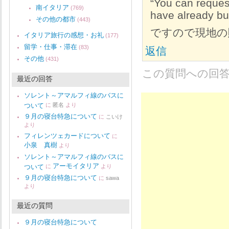
“You can request
南イタリア
(769)
have already buy
その他の都市
(443)
ですので現地の
イタリア旅行の感想・お礼
(177)
留学・仕事・滞在
(83)
返信
その他
(431)
この質問への回
最近の回答
ソレント～アマルフィ線のバスに
ついて
に
匿名
より
９月の寝台特急について
に
こいけ
より
フィレンツェカードについて
に
小泉 真樹
より
ソレント～アマルフィ線のバスに
アーモイタリア
ついて
に
より
９月の寝台特急について
に
sawa
より
最近の質問
９月の寝台特急について