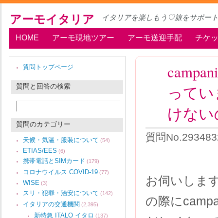
アーモイタリア
イタリアを楽しもう♡旅をサポー
HOME
アーモ現地ツアー
アーモ送迎手配
チケ
camp
質問トップページ
質問と回答の検索
ってい
けない
質問のカテゴリー
質問No.29348
天候・気温・服装について
(54)
ETIAS/EES
(6)
携帯電話とSIMカード
(179)
コロナウイルス COVID-19
(77)
お伺いしま
WISE
(3)
スリ・犯罪・治安について
(142)
の際にcam
イタリアの交通機関
(2,395)
新特急 ITALO イタロ
(137)