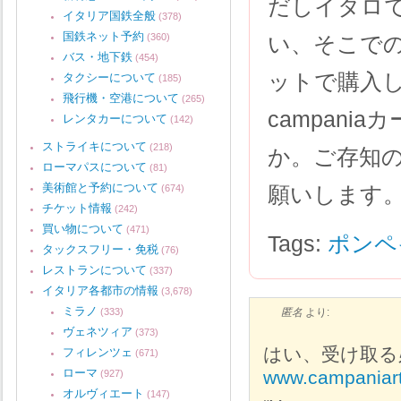
だしイタロ
イタリア国鉄全般
(378)
国鉄ネット予約
(360)
い、そこで
バス・地下鉄
(454)
ットで購入
タクシーについて
(185)
飛行機・空港について
(265)
campan
レンタカーについて
(142)
ストライキについて
(218)
か。ご存知
ローマパスについて
(81)
美術館と予約について
願いします
(674)
チケット情報
(242)
買い物について
(471)
Tags:
ポンペ
タックスフリー・免税
(76)
レストランについて
(337)
イタリア各都市の情報
(3,678)
ミラノ
(333)
匿名
より:
ヴェネツィア
(373)
はい、受け取る
フィレンツェ
(671)
ローマ
www.campaniart
(927)
オルヴィエート
(147)