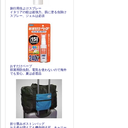
旅行用虫よけスプレー
イタリアの蚊は超強力。肌に塗る虫除け
スプレー、ジェルは必須
おすだけベープ
部屋用防虫剤。電気を使わないので海外
でも安心。夏は必需品
折り畳みボストンバッグ
お土産が増えても機内持込可。キャリー