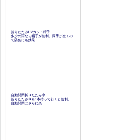
折りたたみUVカット帽子
多少の雨なら帽子が便利。両手が空くの
で防犯にも効果
自動開閉折りたたみ傘
折りたたみ傘も1本持って行くと便利。
自動開閉はさらに楽