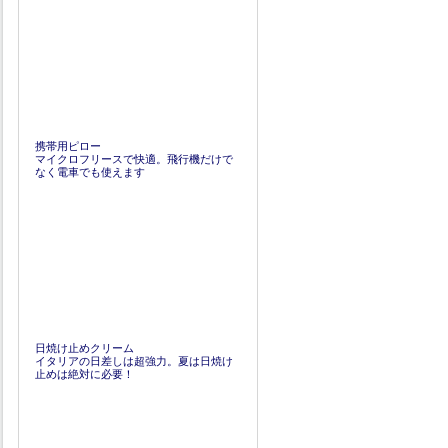
携帯用ピロー
マイクロフリースで快適。飛行機だけで
なく電車でも使えます
日焼け止めクリーム
イタリアの日差しは超強力。夏は日焼け
止めは絶対に必要！