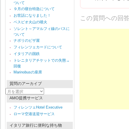
ついて
９月の寝台特急について
お世話になりました！
この質問への回
ベスピオ火山の噴火
ソレント～アマルフィ線のバスに
ついて
ナポリのピザ屋
フィレンツェカードについて
イタリアの国鉄
トレニタリアチケットでの失態→
回復
Marinobusの座席
質問のアーカイブ
質
問
AMO提携サービス
の
ア
フィレンツェHotel Executive
ー
ローマ空港送迎サービス
カ
イ
ブ
イタリア旅行に便利な持ち物