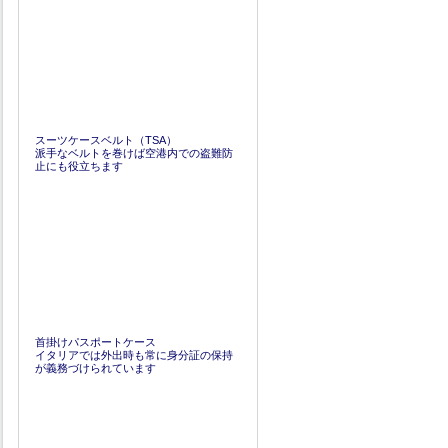
スーツケースベルト（TSA）
派手なベルトを巻けば空港内での盗難防
止にも役立ちます
首掛けパスポートケース
イタリアでは外出時も常に身分証の保持
が義務づけられています