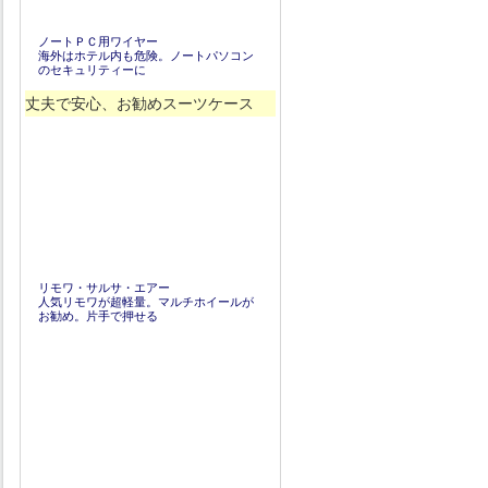
ノートＰＣ用ワイヤー
海外はホテル内も危険。ノートパソコン
のセキュリティーに
丈夫で安心、お勧めスーツケース
リモワ・サルサ・エアー
人気リモワが超軽量。マルチホイールが
お勧め。片手で押せる