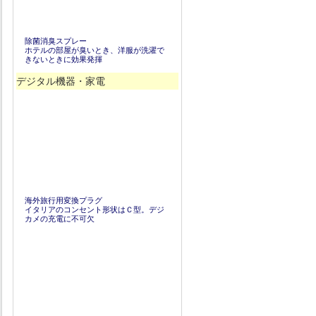
除菌消臭スプレー
ホテルの部屋が臭いとき、洋服が洗濯で
きないときに効果発揮
デジタル機器・家電
海外旅行用変換プラグ
イタリアのコンセント形状はＣ型。デジ
カメの充電に不可欠