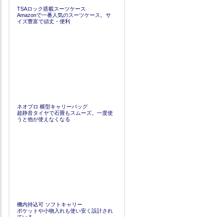
TSAロック搭載スーツケース
Amazonで一番人気のスーツケース。サ
イズ豊富で頑丈・便利
ネオプロ 横型キャリーバッグ
超静音タイヤで石畳もスムーズ。一度使
うと他が使えなくなる
機内持込可 ソフトキャリー
ポケットや小物入れも使い安く設計され