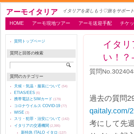
アーモイタリア
イタリアを楽しもう♡旅をサポー
HOME
アーモ現地ツアー
アーモ送迎手配
チケ
イタリ
質問トップページ
質問と回答の検索
い！？
質問No.30240
質問のカテゴリー
天候・気温・服装について
(54)
ETIAS/EES
(6)
過去の質問290
携帯電話とSIMカード
(179)
コロナウイルス COVID-19
(77)
qaitaly.co
WISE
(3)
スリ・犯罪・治安について
(142)
考にして先
イタリアの交通機関
(2,395)
新特急 ITALO イタロ
(137)