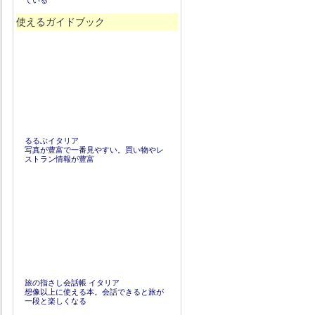
ている
使えるガイドブック
るるぶイタリア
写真が豊富で一番見やすい。買い物やレ
ストラン情報が豊富
旅の指さし会話帳 イタリア
想像以上に使える本。会話できると旅が
一段と楽しくなる