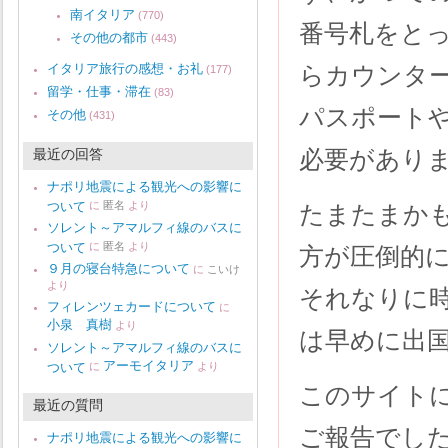
南イタリア
(770)
番号札をと
その他の都市
(443)
イタリア旅行の感想・お礼
らカウンタ
(177)
留学・仕事・滞在
(83)
パスポート
その他
(431)
必要があり
最近の回答
ナポリ地震による観光への影響に
ついて
に
匿名
より
たまたまか
ソレント～アマルフィ線のバスに
ついて
に
匿名
より
方が圧倒的
９月の寝台特急について
に
こいけ
より
それなりに
フィレンツェカードについて
に
小泉 真樹
より
は早めに出
ソレント～アマルフィ線のバスに
アーモイタリア
ついて
に
より
このサイト
最近の質問
ご報告でし
ナポリ地震による観光への影響に