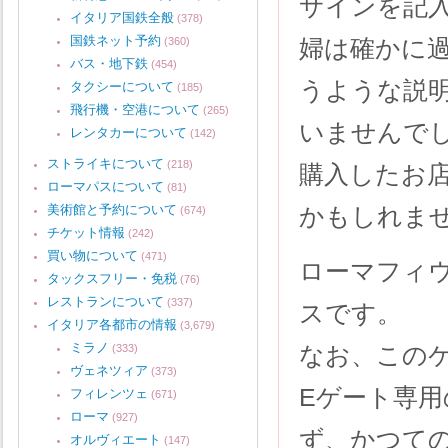
サインを記
イタリア国鉄全般
(378)
国鉄ネット予約
婦は確かに
(360)
バス・地下鉄
(454)
うような説
タクシーについて
(185)
飛行機・空港について
(265)
いませんで
レンタカーについて
(142)
ストライキについて
(218)
購入したお
ローマパスについて
(81)
美術館と予約について
かもしれま
(674)
チケット情報
(242)
買い物について
(471)
ローマフィ
タックスフリー・免税
(76)
レストランについて
(337)
スです。
イタリア各都市の情報
(3,679)
ミラノ
なお、この
(333)
ヴェネツィア
(373)
Eゲート専
フィレンツェ
(671)
ローマ
(927)
ず、かつて
オルヴィエート
(147)