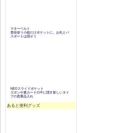
マネーベルト
普段使う小銭だけポケットに。お札とパ
スポートは隠そう
NEOスライドポケット
ズボンや素カードの中に隠す新しいタイ
プの貴重品入れ
あると便利グッズ