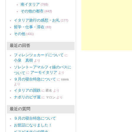
南イタリア
(769)
その他の都市
(443)
イタリア旅行の感想・お礼
(177)
留学・仕事・滞在
(83)
その他
(431)
最近の回答
フィレンツェカードについて
に
小泉 真樹
より
ソレント～アマルフィ線のバスに
アーモイタリア
ついて
に
より
９月の寝台特急について
に
sawa
より
イタリアの国鉄
に
匿名
より
ナポリのピザ屋
に
マロン
より
最近の質問
９月の寝台特急について
お世話になりました！
ベスピオ火山の噴火