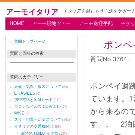
アーモイタリア
イタリアを楽しもう♡旅をサポー
HOME
アーモ現地ツアー
アーモ送迎手配
チケ
ポンペ
質問トップページ
質問と回答の検索
質問No.3764 
質問のカテゴリー
ポンペイ遺
天候・気温・服装について
(54)
ETIAS/EES
(6)
ています。
携帯電話とSIMカード
(179)
コロナウイルス COVID-19
(77)
から来るの
WISE
(3)
スリ・犯罪・治安について
(142)
す。。 2泊
イタリアの交通機関
(2,395)
新特急 ITALO イタロ
(137)