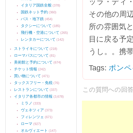
ッラ・ディ
イタリア国鉄全般
(378)
国鉄ネット予約
その他の周
(360)
バス・地下鉄
(454)
所の雰囲気
タクシーについて
(185)
飛行機・空港について
(265)
目に戻る予
レンタカーについて
(142)
ストライキについて
(218)
うし。。携
ローマパスについて
(81)
美術館と予約について
(674)
Tags:
ポンペ
チケット情報
(242)
買い物について
(471)
タックスフリー・免税
(76)
この質問への回
レストランについて
(337)
イタリア各都市の情報
(3,678)
ミラノ
(333)
ヴェネツィア
(373)
フィレンツェ
(671)
ローマ
(927)
オルヴィエート
(147)