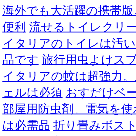
海外でも大活躍の携帯版
便利
流せるトイレクリ
イタリアのトイレは汚い
品です
旅行用虫よけス
イタリアの蚊は超強力。
ェルは必須
おすだけベ
部屋用防虫剤。電気を使
は必需品
折り畳みボス