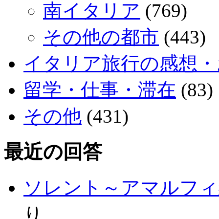
南イタリア
(769)
その他の都市
(443)
イタリア旅行の感想・
留学・仕事・滞在
(83)
その他
(431)
最近の回答
ソレント～アマルフィ
り