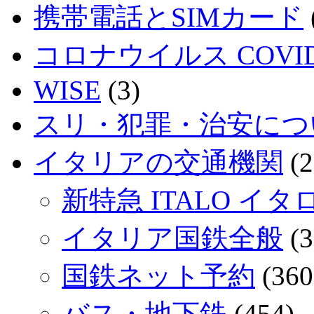
携帯電話とSIMカード
コロナウイルス COVID
WISE
(3)
スリ・犯罪・治安につ
イタリアの交通機関
(2
新特急 ITALO イタ
イタリア国鉄全般
(3
国鉄ネット予約
(360
バス・地下鉄
(454)