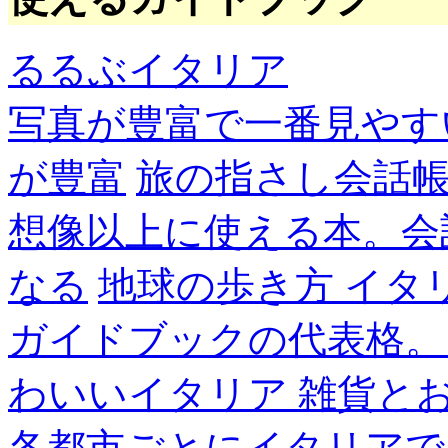
るるぶイタリア
写真が豊富で一番見やす
が豊富
旅の指さし会話帳
想像以上に使える本。会
なる
地球の歩き方 イタ
ガイドブックの代表格。
わいいイタリア 雑貨と
各都市ごとにイタリアで