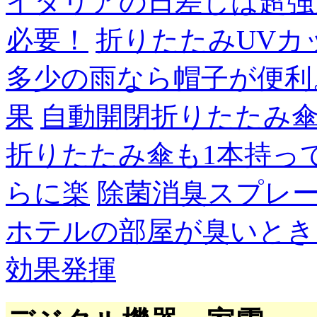
イタリアの日差しは超強
必要！
折りたたみUVカ
多少の雨なら帽子が便利
果
自動開閉折りたたみ
折りたたみ傘も1本持っ
らに楽
除菌消臭スプレ
ホテルの部屋が臭いとき
効果発揮