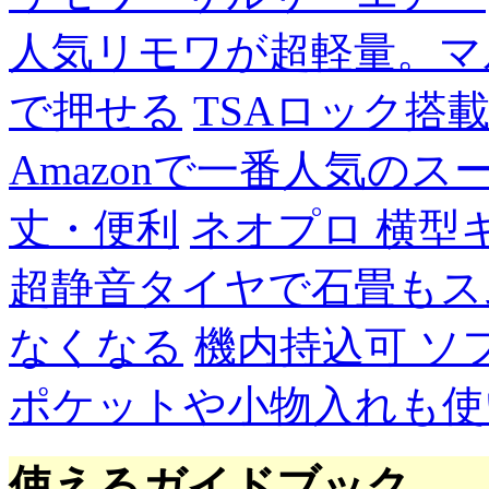
人気リモワが超軽量。マ
で押せる
TSAロック搭
Amazonで一番人気の
丈・便利
ネオプロ 横型
超静音タイヤで石畳もス
なくなる
機内持込可 ソ
ポケットや小物入れも使
使えるガイドブック