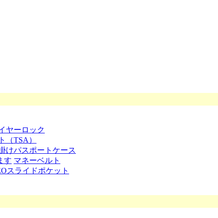
イヤーロック
ト（TSA）
掛けパスポートケース
ます
マネーベルト
EOスライドポケット