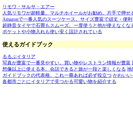
リモワ・サルサ・エアー
人気リモワが超軽量。マルチホイールがお勧め。片手で押せ
Amazonで一番人気のスーツケース。サイズ豊富で頑丈・便利
超静音タイヤで石畳もスムーズ。一度使うと他が使えなくな
ポケットや小物入れも使い安く設計されている
使えるガイドブック
るるぶイタリア
写真が豊富で一番見やすい。買い物やレストラン情報が豊富
想像以上に使える本。会話できると旅が一段と楽しくなる
地
ガイドブックの代表格。これ一冊あれば必ず役立つ
かわいい
各都市ごとにイタリアで見つかる可愛い物を紹介する