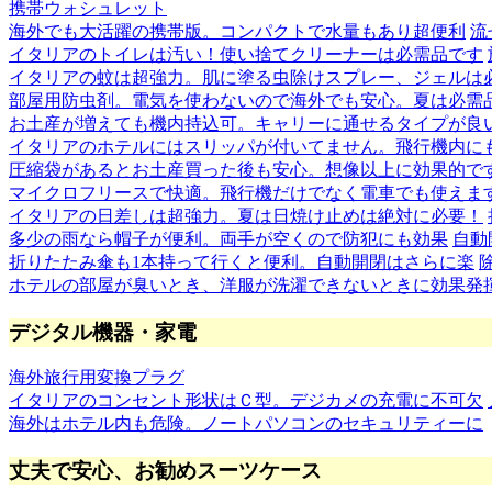
携帯ウォシュレット
海外でも大活躍の携帯版。コンパクトで水量もあり超便利
流
イタリアのトイレは汚い！使い捨てクリーナーは必需品です
イタリアの蚊は超強力。肌に塗る虫除けスプレー、ジェルは
部屋用防虫剤。電気を使わないので海外でも安心。夏は必需
お土産が増えても機内持込可。キャリーに通せるタイプが良
イタリアのホテルにはスリッパが付いてません。飛行機内に
圧縮袋があるとお土産買った後も安心。想像以上に効果的で
マイクロフリースで快適。飛行機だけでなく電車でも使えま
イタリアの日差しは超強力。夏は日焼け止めは絶対に必要！
多少の雨なら帽子が便利。両手が空くので防犯にも効果
自動
折りたたみ傘も1本持って行くと便利。自動開閉はさらに楽
ホテルの部屋が臭いとき、洋服が洗濯できないときに効果発
デジタル機器・家電
海外旅行用変換プラグ
イタリアのコンセント形状はＣ型。デジカメの充電に不可欠
海外はホテル内も危険。ノートパソコンのセキュリティーに
丈夫で安心、お勧めスーツケース