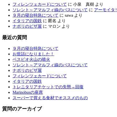
フィレンツェカードについて
に
小泉 真樹
より
ソレント～アマルフィ線のバスについて
に
アーモイタ
９月の寝台特急について
に
sawa
より
イタリアの国鉄
に
匿名
より
ナポリのピザ屋
に
マロン
より
最近の質問
９月の寝台特急について
お世話になりました！
ベスピオ火山の噴火
ソレント～アマルフィ線のバスについて
ナポリのピザ屋
フィレンツェカードについて
イタリアの国鉄
トレニタリアチケットでの失態→回復
Marinobusの座席
スーパーで買える食材でオススメのもの
質問のアーカイブ