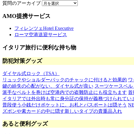
質問のアーカイブ
AMO提携サービス
フィレンツェHotel Executive
ローマ空港送迎サービス
イタリア旅行に便利な持ち物
防犯対策グッズ
ダイヤル式ロック（TSA）
リュックやショルダーバックのチャックに付けると効果的
ワ
鍵の紛失の心配がない、ダイヤル式が良い
スーツケースベル
派手なベルトを巻けば空港内での盗難防止にも役立ちます
首
イタリアでは外出時も常に身分証の保持が義務づけられてい
普段使う小銭だけポケットに。お札とパスポートは隠そう
N
ズボンや素カードの中に隠す新しいタイプの貴重品入れ
あると便利グッズ