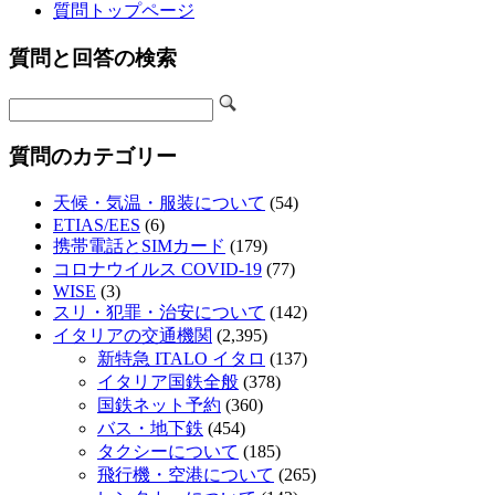
質問トップページ
質問と回答の検索
質問のカテゴリー
天候・気温・服装について
(54)
ETIAS/EES
(6)
携帯電話とSIMカード
(179)
コロナウイルス COVID-19
(77)
WISE
(3)
スリ・犯罪・治安について
(142)
イタリアの交通機関
(2,395)
新特急 ITALO イタロ
(137)
イタリア国鉄全般
(378)
国鉄ネット予約
(360)
バス・地下鉄
(454)
タクシーについて
(185)
飛行機・空港について
(265)