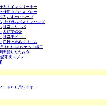
せるトイレクリーナー
旅行用虫よけスプレー
必須
おすだけベープ
品
折り畳みボストンバッグ
い
携帯スリッパ
も
衣類圧縮袋
す
携帯用ピロー
す
日焼け止めクリーム
折りたたみUVカット帽子
開閉折りたたみ傘
除菌消臭スプレー
揮
ノートＰＣ用ワイヤー