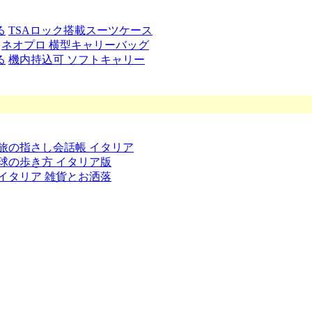
る
TSAロック搭載スーツケース
ネオプロ 横型キャリーバッグ
る
機内持込可 ソフトキャリー
旅の指さし会話帳 イタリア
球の歩き方 イタリア版
イタリア 雑貨とお洒落