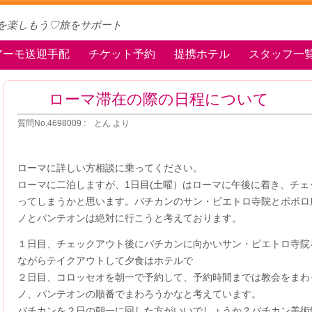
を楽しもう♡旅をサポート
アーモ送迎手配
チケット予約
提携ホテル
スタッフ一
ローマ滞在の際の日程について
質問No.4698009 : とん より
ローマに詳しい方相談に乗ってください。
ローマに二泊しますが、1日目(土曜）はローマに午後に着き、チ
ってしまうかと思います。バチカンのサン・ピエトロ寺院とポポロ
ノとパンテオンは絶対に行こうと考えております。
１日目、チェックアウト後にバチカンに向かいサン・ピエトロ寺院
ながらテイクアウトして夕食はホテルで
２日目、コロッセオを朝一で予約して、予約時間までは教会をまわ
ノ、パンテオンの順番でまわろうかなと考えています。
バチカンを２日の朝一に回した方がいいでしょうか？バチカン美術