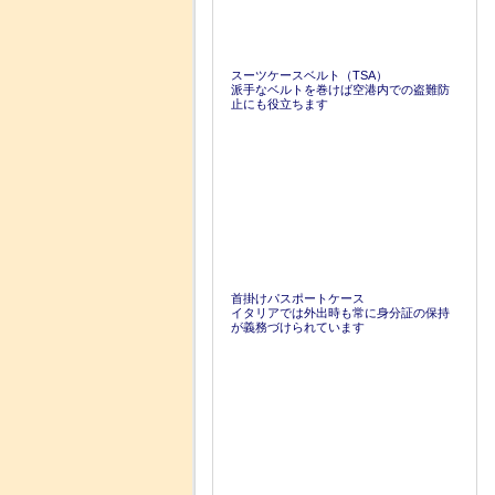
スーツケースベルト（TSA）
派手なベルトを巻けば空港内での盗難防
止にも役立ちます
首掛けパスポートケース
イタリアでは外出時も常に身分証の保持
が義務づけられています