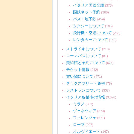
イタリア国鉄全般
(378)
国鉄ネット予約
(360)
バス・地下鉄
(454)
タクシーについて
(185)
飛行機・空港について
(265)
レンタカーについて
(142)
ストライキについて
(218)
ローマパスについて
(81)
美術館と予約について
(674)
チケット情報
(242)
買い物について
(471)
タックスフリー・免税
(76)
レストランについて
(337)
イタリア各都市の情報
(3,678)
ミラノ
(333)
ヴェネツィア
(373)
フィレンツェ
(671)
ローマ
(927)
オルヴィエート
(147)