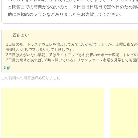
と閉館までの時間が少ないのと、２日目は日曜日で定休日のため諦
他にお勧めのプランなどありましたらお力貸してください。
匿名
より:
1日目の夜、トラステヴェレを散歩してみてはいかがでしょうか。土曜日夜な
美味しいお店で立ち食いしても良しです。
2日目は人がいない早朝、又はライトアップされた夜のナボーナ広場、トレビの
3日目に余裕があれば、8時～開いているトリオンファーレ市場を見学しても面
返信
この質問への回答は締め切りました