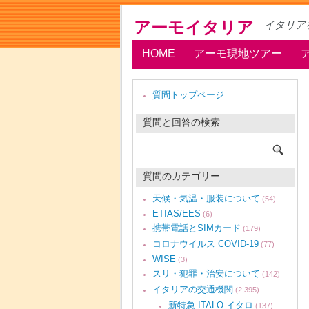
アーモイタリア
イタリア
HOME
アーモ現地ツアー
質問トップページ
質問と回答の検索
質問のカテゴリー
天候・気温・服装について
(54)
ETIAS/EES
(6)
携帯電話とSIMカード
(179)
コロナウイルス COVID-19
(77)
WISE
(3)
スリ・犯罪・治安について
(142)
イタリアの交通機関
(2,395)
新特急 ITALO イタロ
(137)