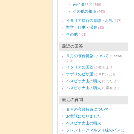
南イタリア
(769)
その他の都市
(443)
イタリア旅行の感想・お礼
(177)
留学・仕事・滞在
(83)
その他
(431)
最近の回答
９月の寝台特急について
に
sawa
より
イタリアの国鉄
に
匿名
より
ナポリのピザ屋
に
マロン
より
ベスピオ火山の噴火
に
わた
より
ベスピオ火山の噴火
に
匿名
より
最近の質問
９月の寝台特急について
お世話になりました！
ベスピオ火山の噴火
ソレント～アマルフィ線のバスに