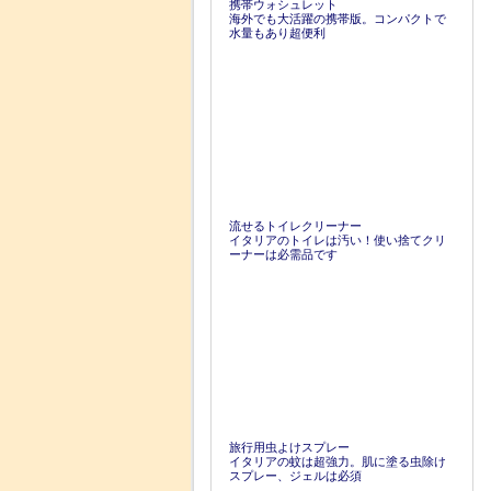
携帯ウォシュレット
海外でも大活躍の携帯版。コンパクトで
水量もあり超便利
流せるトイレクリーナー
イタリアのトイレは汚い！使い捨てクリ
ーナーは必需品です
旅行用虫よけスプレー
イタリアの蚊は超強力。肌に塗る虫除け
スプレー、ジェルは必須