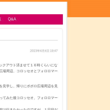
覧
Q&A
2023年4月4日 19:47
ェックアウト済ませて１６時くらいにな
広場周辺、コロッセオとフォロロマー
を見学し、帰りにポポロ広場周辺を見
ってみた後コロッセオ、フォロロマー
館は行きたかったのですが、１日目だ