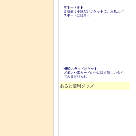
マネーベルト
普段使う小銭だけポケットに。お札とパ
スポートは隠そう
NEOスライドポケット
ズボンや素カードの中に隠す新しいタイ
プの貴重品入れ
あると便利グッズ