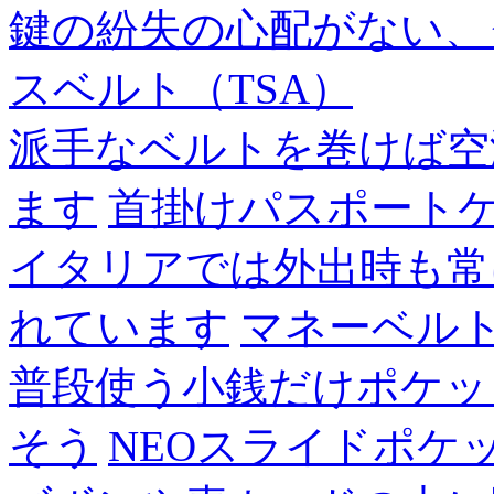
鍵の紛失の心配がない、
スベルト（TSA）
派手なベルトを巻けば空
ます
首掛けパスポート
イタリアでは外出時も常
れています
マネーベル
普段使う小銭だけポケッ
そう
NEOスライドポケ