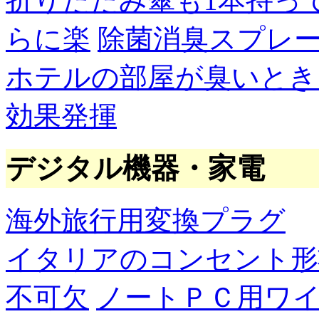
折りたたみ傘も1本持っ
らに楽
除菌消臭スプレ
ホテルの部屋が臭いとき
効果発揮
デジタル機器・家電
海外旅行用変換プラグ
イタリアのコンセント形
不可欠
ノートＰＣ用ワ