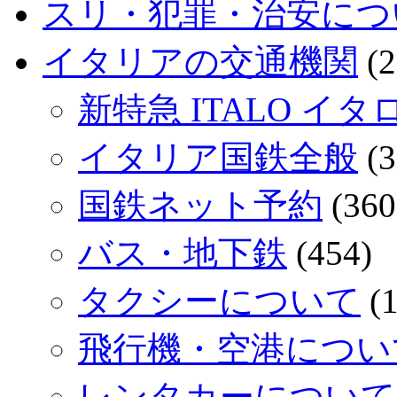
スリ・犯罪・治安につ
イタリアの交通機関
(2
新特急 ITALO イタ
イタリア国鉄全般
(3
国鉄ネット予約
(360
バス・地下鉄
(454)
タクシーについて
(1
飛行機・空港につい
レンタカーについて