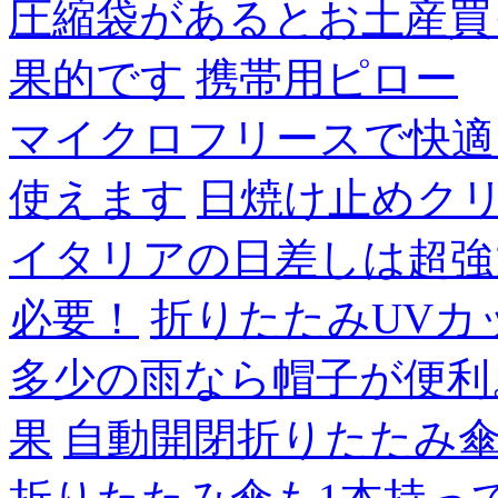
圧縮袋があるとお土産買
果的です
携帯用ピロー
マイクロフリースで快適
使えます
日焼け止めク
イタリアの日差しは超強
必要！
折りたたみUVカ
多少の雨なら帽子が便利
果
自動開閉折りたたみ