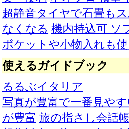
超静音タイヤで石畳もス
なくなる
機内持込可 ソ
ポケットや小物入れも使
使えるガイドブック
るるぶイタリア
写真が豊富で一番見やす
が豊富
旅の指さし会話帳