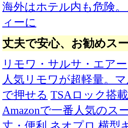
海外はホテル内も危険。
ィーに
丈夫で安心、お勧めス
リモワ・サルサ・エアー
人気リモワが超軽量。マ
で押せる
TSAロック搭
Amazonで一番人気の
丈・便利
ネオプロ 横型