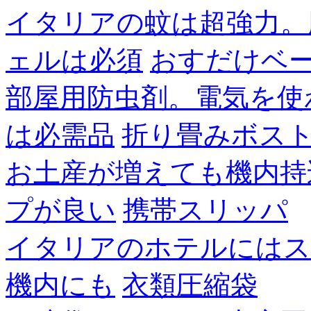
イタリアの蚊は超強力。
ェルは必須
おすだけベ
部屋用防虫剤。電気を使
は必需品
折り畳みボス
お土産が増えても機内持
プが良い
携帯スリッパ
イタリアのホテルにはス
機内にも
衣類圧縮袋