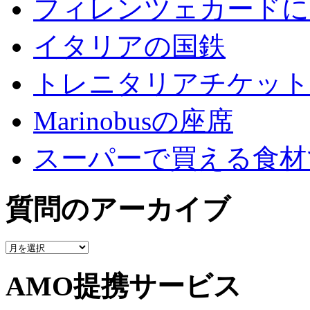
フィレンツェカードに
イタリアの国鉄
トレニタリアチケット
Marinobusの座席
スーパーで買える食材
質問のアーカイブ
質
問
の
AMO提携サービス
ア
ー