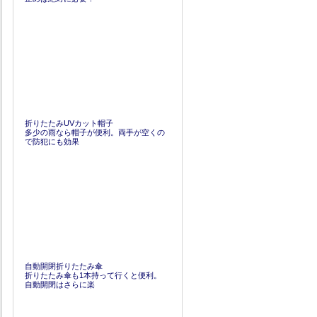
折りたたみUVカット帽子
多少の雨なら帽子が便利。両手が空くの
で防犯にも効果
自動開閉折りたたみ傘
折りたたみ傘も1本持って行くと便利。
自動開閉はさらに楽