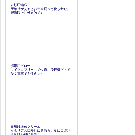
衣類圧縮袋
圧縮袋があるとお土産買った後も安心。
想像以上に効果的です
携帯用ピロー
マイクロフリースで快適。飛行機だけで
なく電車でも使えます
日焼け止めクリーム
イタリアの日差しは超強力。夏は日焼け
止めは絶対に必要！