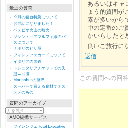
あるいはキャ
最近の質問
ょう的質問が
９月の寝台特急について
素が多いから
お世話になりました！
中の定番のご
ベスピオ火山の噴火
かいらしたと
ソレント～アマルフィ線のバ
スについて
良いご旅行に
ナポリのピザ屋
フィレンツェカードについて
返信
イタリアの国鉄
トレニタリアチケットでの失
態→回復
この質問への回
Marinobusの座席
スーパーで買える食材でオス
スメのもの
質問のアーカイブ
質
問
AMO提携サービス
の
ア
フィレンツェHotel Executive