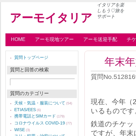
イタリアを楽
しもう♡旅を
アーモイタリア
サポート
HOME
アーモ現地ツアー
アーモ送迎手配
チ
年末年始の
質問トップページ
質問と回答の検索
質問No.512816
質問のカテゴリー
現在、今年（
天候・気温・服装について
(54)
いるものです
ETIAS/EES
(6)
携帯電話とSIMカード
(179)
鉄道のチケット
コロナウイルス COVID-19
(77)
WISE
(3)
ですが、年末