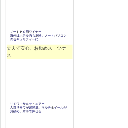
ノートＰＣ用ワイヤー
海外はホテル内も危険。ノートパソコン
のセキュリティーに
丈夫で安心、お勧めスーツケー
ス
リモワ・サルサ・エアー
人気リモワが超軽量。マルチホイールが
お勧め。片手で押せる