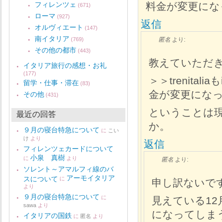
料金が変更にな
フィレンツェ
(671)
ローマ
(927)
返信
オルヴィエート
(147)
南イタリア
(769)
匿名
より:
その他の都市
(443)
教えていただ
イタリア旅行の感想・お礼
(177)
＞＞trenita
留学・仕事・滞在
(83)
金が変更にな
その他
(431)
ということは
最近の回答
か。
９月の寝台特急について
に
こい
け
より
返信
フィレンツェカードについて
小泉 真樹
に
より
匿名
より:
ソレント～アマルフィ線のバ
アーモイタリア
スについて
に
申し訳ないで
より
９月の寝台特急について
に
見えている1
sawa
より
になってしま
イタリアの国鉄
に
匿名
より