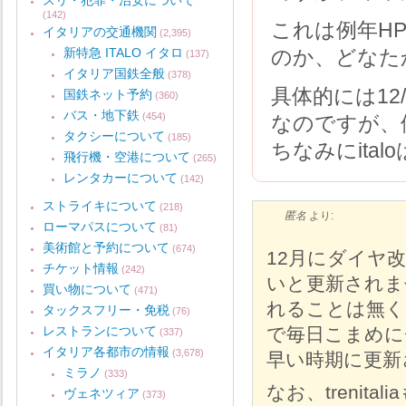
スリ・犯罪・治安について
(142)
これは例年H
イタリアの交通機関
(2,395)
新特急 ITALO イタロ
のか、どなた
(137)
イタリア国鉄全般
(378)
具体的には1
国鉄ネット予約
(360)
バス・地下鉄
(454)
なのですが、
タクシーについて
(185)
ちなみにita
飛行機・空港について
(265)
レンタカーについて
(142)
ストライキについて
(218)
匿名
より:
ローマパスについて
(81)
美術館と予約について
(674)
12月にダイヤ
チケット情報
(242)
いと更新されま
買い物について
(471)
れることは無く
タックスフリー・免税
(76)
で毎日こまめに
レストランについて
(337)
イタリア各都市の情報
(3,678)
早い時期に更新
ミラノ
(333)
なお、trenit
ヴェネツィア
(373)