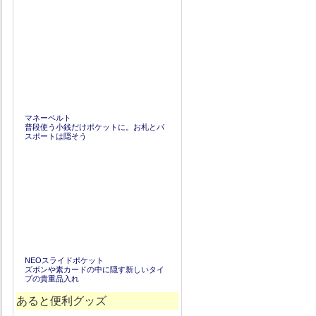
マネーベルト
普段使う小銭だけポケットに。お札とパ
スポートは隠そう
NEOスライドポケット
ズボンや素カードの中に隠す新しいタイ
プの貴重品入れ
あると便利グッズ