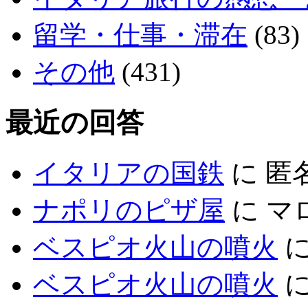
留学・仕事・滞在
(83)
その他
(431)
最近の回答
イタリアの国鉄
に
匿
ナポリのピザ屋
に
マ
ベスピオ火山の噴火
ベスピオ火山の噴火