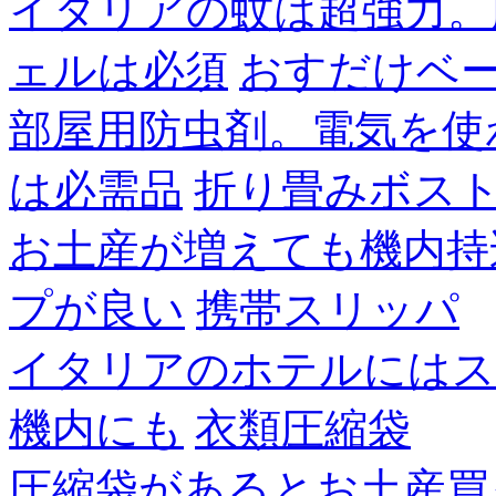
イタリアの蚊は超強力。
ェルは必須
おすだけベ
部屋用防虫剤。電気を使
は必需品
折り畳みボス
お土産が増えても機内持
プが良い
携帯スリッパ
イタリアのホテルにはス
機内にも
衣類圧縮袋
圧縮袋があるとお土産買