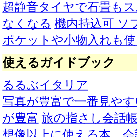
超静音タイヤで石畳もス
なくなる
機内持込可 ソ
ポケットや小物入れも使
使えるガイドブック
るるぶイタリア
写真が豊富で一番見やす
が豊富
旅の指さし会話帳
想像以上に使える本。会