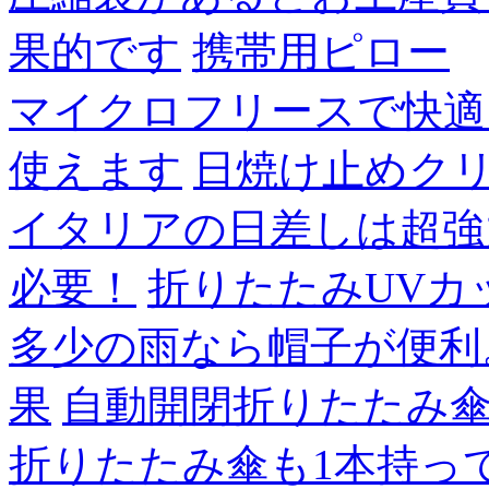
果的です
携帯用ピロー
マイクロフリースで快適
使えます
日焼け止めク
イタリアの日差しは超強
必要！
折りたたみUVカ
多少の雨なら帽子が便利
果
自動開閉折りたたみ
折りたたみ傘も1本持っ