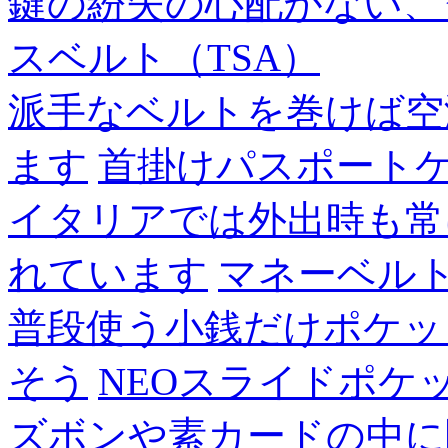
鍵の紛失の心配がない、
スベルト（TSA）
派手なベルトを巻けば空
ます
首掛けパスポート
イタリアでは外出時も常
れています
マネーベル
普段使う小銭だけポケッ
そう
NEOスライドポケ
ズボンや素カードの中に