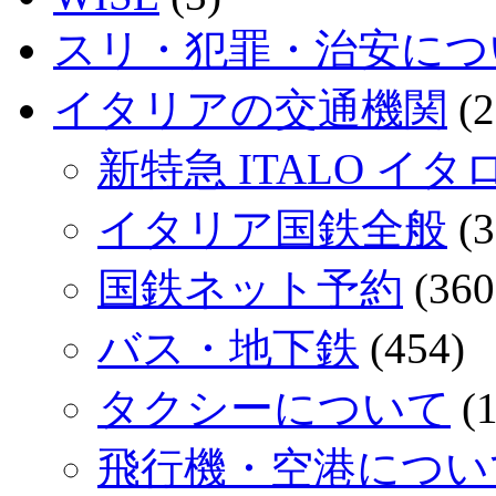
スリ・犯罪・治安につ
イタリアの交通機関
(2
新特急 ITALO イタ
イタリア国鉄全般
(3
国鉄ネット予約
(360
バス・地下鉄
(454)
タクシーについて
(1
飛行機・空港につい