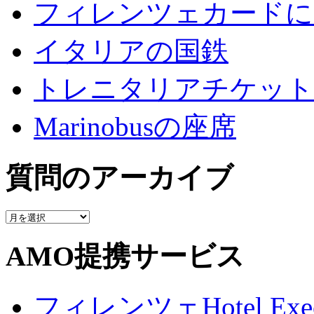
フィレンツェカードに
イタリアの国鉄
トレニタリアチケット
Marinobusの座席
質問のアーカイブ
質
問
の
AMO提携サービス
ア
ー
カ
フィレンツェHotel Execu
イ