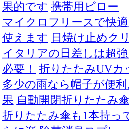
果的です
携帯用ピロー
マイクロフリースで快適
使えます
日焼け止めク
イタリアの日差しは超強
必要！
折りたたみUVカ
多少の雨なら帽子が便利
果
自動開閉折りたたみ
折りたたみ傘も1本持っ