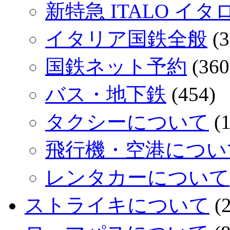
新特急 ITALO イタ
イタリア国鉄全般
(3
国鉄ネット予約
(360
バス・地下鉄
(454)
タクシーについて
(1
飛行機・空港につい
レンタカーについて
ストライキについて
(2