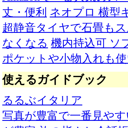
丈・便利
ネオプロ 横型
超静音タイヤで石畳もス
なくなる
機内持込可 ソ
ポケットや小物入れも使
使えるガイドブック
るるぶイタリア
写真が豊富で一番見やす