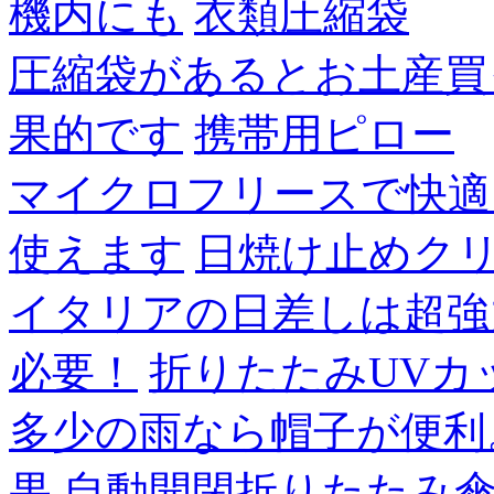
機内にも
衣類圧縮袋
圧縮袋があるとお土産買
果的です
携帯用ピロー
マイクロフリースで快適
使えます
日焼け止めク
イタリアの日差しは超強
必要！
折りたたみUVカ
多少の雨なら帽子が便利
果
自動開閉折りたたみ