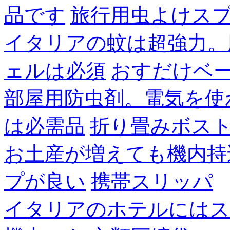
品です
旅行用虫よけス
イタリアの蚊は超強力。
ェルは必須
おすだけベ
部屋用防虫剤。電気を使
は必需品
折り畳みボス
お土産が増えても機内持
プが良い
携帯スリッパ
イタリアのホテルにはス