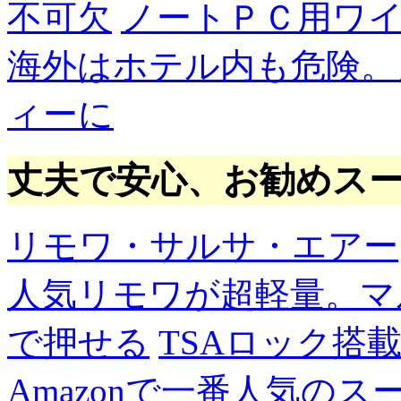
不可欠
ノートＰＣ用ワ
海外はホテル内も危険。
ィーに
丈夫で安心、お勧めス
リモワ・サルサ・エアー
人気リモワが超軽量。マ
で押せる
TSAロック搭
Amazonで一番人気の