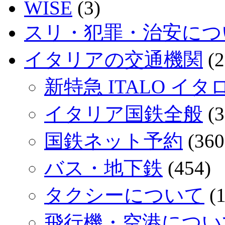
WISE
(3)
スリ・犯罪・治安につ
イタリアの交通機関
(2
新特急 ITALO イタ
イタリア国鉄全般
(3
国鉄ネット予約
(360
バス・地下鉄
(454)
タクシーについて
(1
飛行機・空港につい