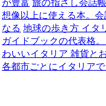
が豊富
旅の指さし会話帳
想像以上に使える本。会
なる
地球の歩き方 イタ
ガイドブックの代表格。
わいいイタリア 雑貨と
各都市ごとにイタリアで