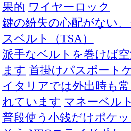
果的
ワイヤーロック
鍵の紛失の心配がない、
スベルト（TSA）
派手なベルトを巻けば空
ます
首掛けパスポート
イタリアでは外出時も常
れています
マネーベル
普段使う小銭だけポケッ