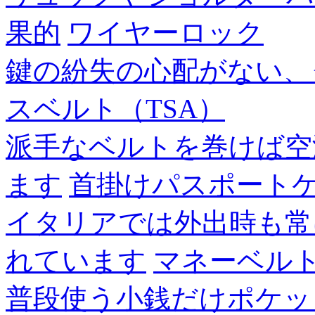
果的
ワイヤーロック
鍵の紛失の心配がない、
スベルト（TSA）
派手なベルトを巻けば空
ます
首掛けパスポート
イタリアでは外出時も常
れています
マネーベル
普段使う小銭だけポケッ