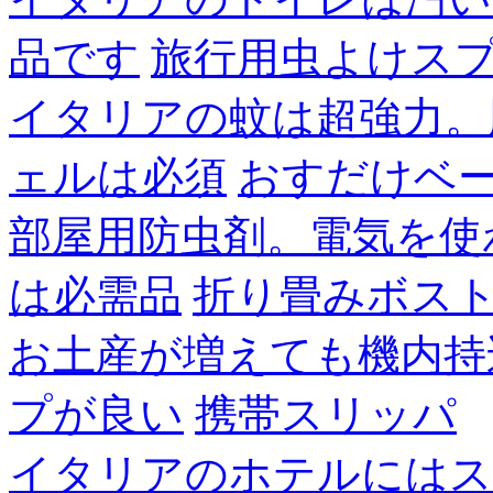
品です
旅行用虫よけス
イタリアの蚊は超強力。
ェルは必須
おすだけベ
部屋用防虫剤。電気を使
は必需品
折り畳みボス
お土産が増えても機内持
プが良い
携帯スリッパ
イタリアのホテルにはス