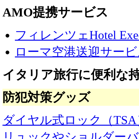
問
の
AMO提携サービス
ア
ー
カ
フィレンツェHotel Execu
イ
ブ
ローマ空港送迎サービ
イタリア旅行に便利な
防犯対策グッズ
ダイヤル式ロック（TSA
リュックやショルダーバ