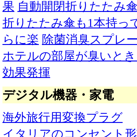
果
自動開閉折りたたみ
折りたたみ傘も1本持っ
らに楽
除菌消臭スプレ
ホテルの部屋が臭いとき
効果発揮
デジタル機器・家電
海外旅行用変換プラグ
イタリアのコンセント形