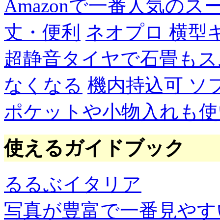
Amazonで一番人気の
丈・便利
ネオプロ 横型
超静音タイヤで石畳もス
なくなる
機内持込可 ソ
ポケットや小物入れも使
使えるガイドブック
るるぶイタリア
写真が豊富で一番見やす