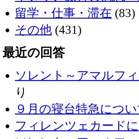
留学・仕事・滞在
(83)
その他
(431)
最近の回答
ソレント～アマルフィ
り
９月の寝台特急につい
フィレンツェカードに