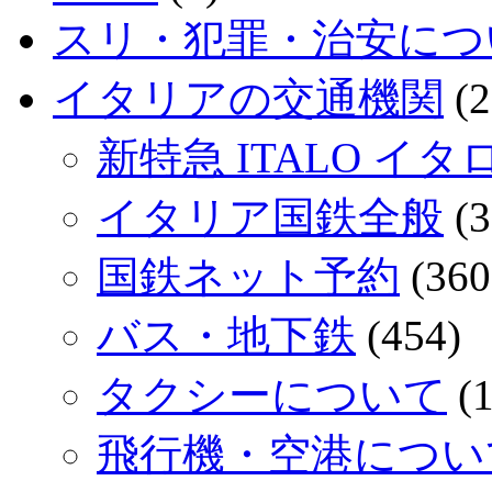
スリ・犯罪・治安につ
イタリアの交通機関
(2
新特急 ITALO イタ
イタリア国鉄全般
(3
国鉄ネット予約
(360
バス・地下鉄
(454)
タクシーについて
(1
飛行機・空港につい