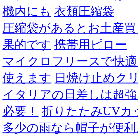
機内にも
衣類圧縮袋
圧縮袋があるとお土産買
果的です
携帯用ピロー
マイクロフリースで快適
使えます
日焼け止めク
イタリアの日差しは超強
必要！
折りたたみUVカ
多少の雨なら帽子が便利