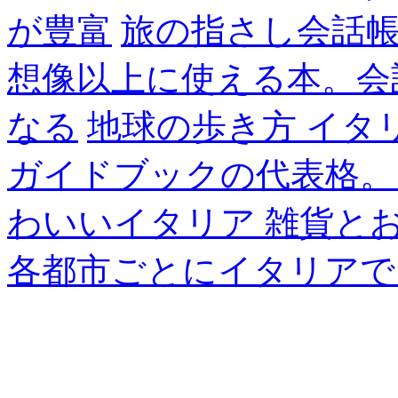
が豊富
旅の指さし会話帳
想像以上に使える本。会
なる
地球の歩き方 イタ
ガイドブックの代表格。
わいいイタリア 雑貨と
各都市ごとにイタリアで