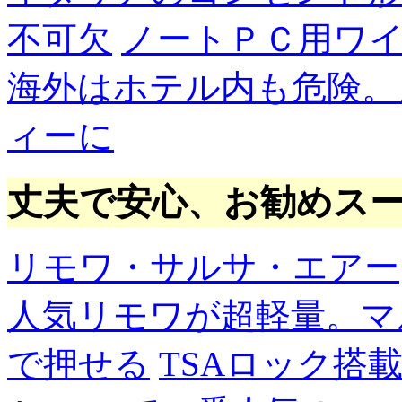
不可欠
ノートＰＣ用ワ
海外はホテル内も危険。
ィーに
丈夫で安心、お勧めス
リモワ・サルサ・エアー
人気リモワが超軽量。マ
で押せる
TSAロック搭