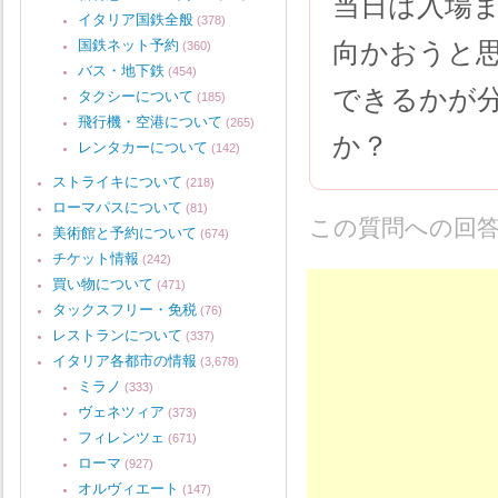
当日は入場
イタリア国鉄全般
(378)
国鉄ネット予約
向かおうと
(360)
バス・地下鉄
(454)
できるかが
タクシーについて
(185)
飛行機・空港について
(265)
か？
レンタカーについて
(142)
ストライキについて
(218)
ローマパスについて
(81)
この質問への回
美術館と予約について
(674)
チケット情報
(242)
買い物について
(471)
タックスフリー・免税
(76)
レストランについて
(337)
イタリア各都市の情報
(3,678)
ミラノ
(333)
ヴェネツィア
(373)
フィレンツェ
(671)
ローマ
(927)
オルヴィエート
(147)