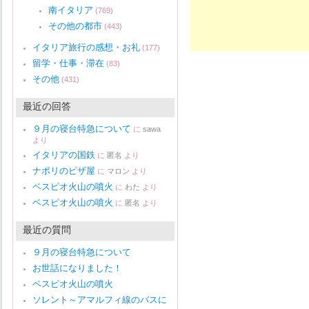
南イタリア
(769)
その他の都市
(443)
イタリア旅行の感想・お礼
(177)
留学・仕事・滞在
(83)
その他
(431)
最近の回答
９月の寝台特急について
に
sawa
より
イタリアの国鉄
に
匿名
より
ナポリのピザ屋
に
マロン
より
ベスピオ火山の噴火
に
わた
より
ベスピオ火山の噴火
に
匿名
より
最近の質問
９月の寝台特急について
お世話になりました！
ベスピオ火山の噴火
ソレント～アマルフィ線のバスに