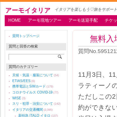
アーモイタリア
イタリアを楽しもう♡旅をサポー
HOME
アーモ現地ツアー
アーモ送迎手配
チケ
無料入
質問トップページ
質問と回答の検索
質問No.59512
質問のカテゴリー
11月3日、
天候・気温・服装について
(54)
ETIAS/EES
(6)
ラティーノ
携帯電話とSIMカード
(179)
コロナウイルス COVID-19
(77)
ただしこの
WISE
(3)
スリ・犯罪・治安について
(142)
約ができな
イタリアの交通機関
(2,395)
新特急 ITALO イタロ
(137)