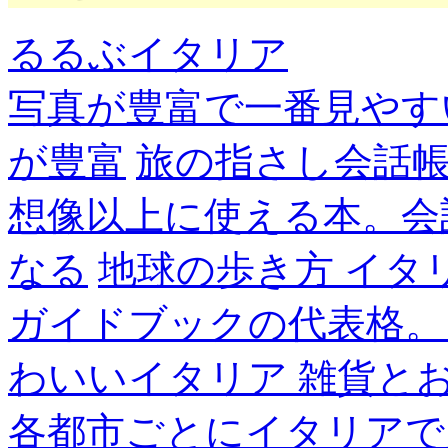
るるぶイタリア
写真が豊富で一番見やす
が豊富
旅の指さし会話帳
想像以上に使える本。会
なる
地球の歩き方 イタ
ガイドブックの代表格。
わいいイタリア 雑貨と
各都市ごとにイタリアで