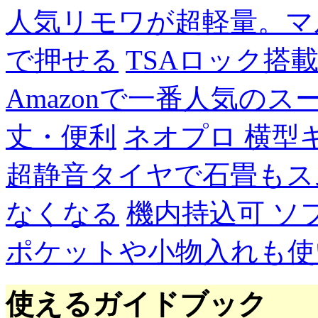
人気リモワが超軽量。マ
で押せる
TSAロック搭
Amazonで一番人気の
丈・便利
ネオプロ 横型
超静音タイヤで石畳もス
なくなる
機内持込可 ソ
ポケットや小物入れも使
使えるガイドブック