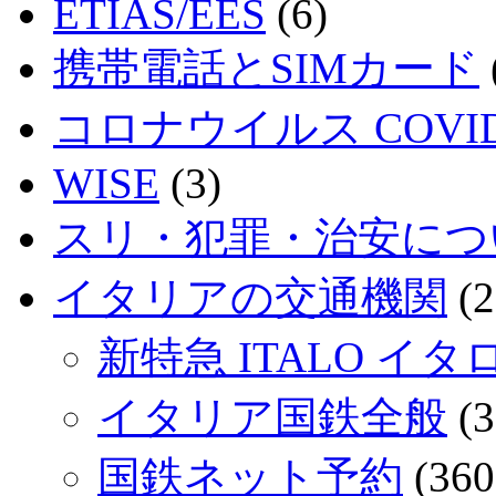
ETIAS/EES
(6)
携帯電話とSIMカード
コロナウイルス COVID
WISE
(3)
スリ・犯罪・治安につ
イタリアの交通機関
(2
新特急 ITALO イタ
イタリア国鉄全般
(3
国鉄ネット予約
(360