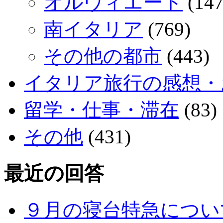
オルヴィエート
(147
南イタリア
(769)
その他の都市
(443)
イタリア旅行の感想・
留学・仕事・滞在
(83)
その他
(431)
最近の回答
９月の寝台特急につい