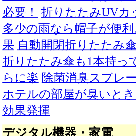
必要！
折りたたみUVカ
多少の雨なら帽子が便利
果
自動開閉折りたたみ
折りたたみ傘も1本持っ
らに楽
除菌消臭スプレ
ホテルの部屋が臭いとき
効果発揮
デジタル機器・家電