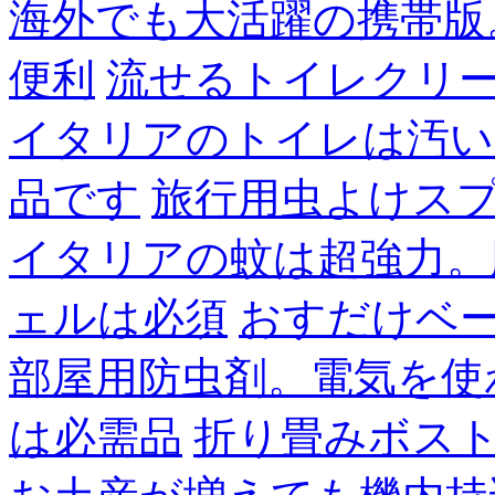
海外でも大活躍の携帯版
便利
流せるトイレクリ
イタリアのトイレは汚い
品です
旅行用虫よけス
イタリアの蚊は超強力。
ェルは必須
おすだけベ
部屋用防虫剤。電気を使
は必需品
折り畳みボス