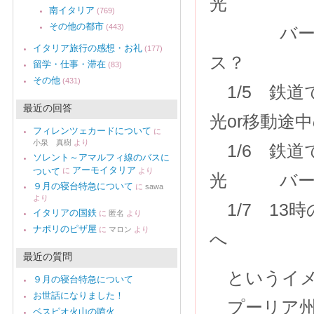
光
南イタリア
(769)
その他の都市
(443)
バーリ経
イタリア旅行の感想・お礼
(177)
ス？
留学・仕事・滞在
(83)
その他
(431)
1/5 鉄
最近の回答
光or移動途
フィレンツェカードについて
に
小泉 真樹
より
1/6 鉄
ソレント～アマルフィ線のバスに
アーモイタリア
ついて
に
より
光 バ
９月の寝台特急について
に
sawa
より
1/7 13
イタリアの国鉄
に
匿名
より
ナポリのピザ屋
に
マロン
より
へ 
最近の質問
というイメ
９月の寝台特急について
お世話になりました！
プーリア州
ベスピオ火山の噴火