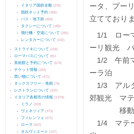
ータ、プー
イタリア国鉄全般
(378)
国鉄ネット予約
(360)
立てており
バス・地下鉄
(454)
タクシーについて
(185)
飛行機・空港について
1/1 ロー
(265)
レンタカーについて
(142)
ーリ観光 
ストライキについて
(218)
ローマパスについて
(81)
1/2 午前
美術館と予約について
(674)
チケット情報
(242)
ーラ泊
買い物について
(471)
タックスフリー・免税
1/3 ア
(76)
レストランについて
(337)
郊観光 マ
イタリア各都市の情報
(3,678)
ミラノ
(333)
移動手
ヴェネツィア
(373)
フィレンツェ
(671)
1/4 マ
ローマ
(927)
オルヴィエート
(147)