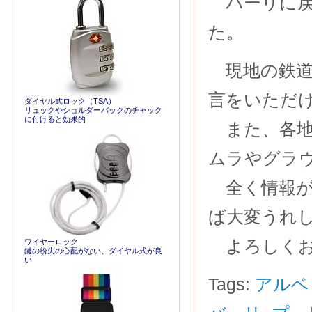
バーリに戻
た。
現地の鉄道
言をいただ
ダイヤル式ロック（TSA）
リュックやショルダーバックのチャック
に付けると効果的
また、各地
ムラやグラ
全く情報が
ば大変うれ
よろしくお
ワイヤーロック
鍵の紛失の心配がない、ダイヤル式が良
い
Tags:
アルベ