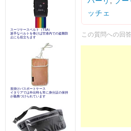
バーリ
,
プー
ッチェ
スーツケースベルト（TSA）
この質問への回
派手なベルトを巻けば空港内での盗難防
止にも役立ちます
首掛けパスポートケース
イタリアでは外出時も常に身分証の保持
が義務づけられています