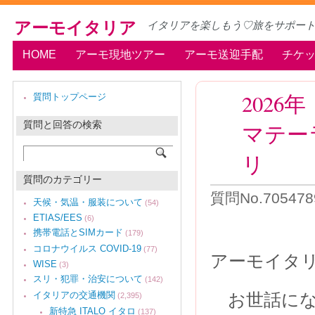
アーモイタリア
イタリアを楽しもう♡旅をサポー
HOME
アーモ現地ツアー
アーモ送迎手配
チケ
202
質問トップページ
質問と回答の検索
マテー
リ
質問のカテゴリー
質問No.7054789
天候・気温・服装について
(54)
ETIAS/EES
(6)
携帯電話とSIMカード
(179)
コロナウイルス COVID-19
(77)
アーモイタ
WISE
(3)
スリ・犯罪・治安について
(142)
イタリアの交通機関
お世話になり
(2,395)
新特急 ITALO イタロ
(137)