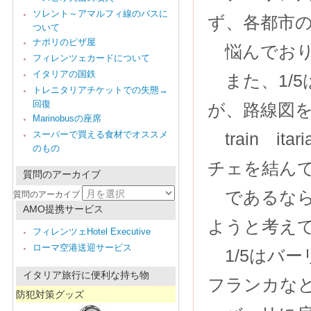
ソレント～アマルフィ線のバスに
ず、各都市
ついて
ナポリのピザ屋
悩んでおり
フィレンツェカードについて
イタリアの国鉄
また、1/
トレニタリアチケットでの失態→
回復
が、路線図
Marinobusの座席
スーパーで買える食材でオススメ
train i
のもの
チェを結ん
質問のアーカイブ
であるなら
質問のアーカイブ
AMO提携サービス
ようと考え
フィレンツェHotel Executive
ローマ空港送迎サービス
1/5はバ
イタリア旅行に便利な持ち物
フランカなど
防犯対策グッズ