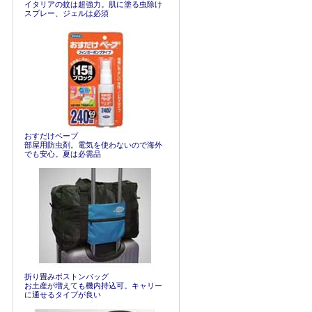
イタリアの蚊は超強力。肌に塗る虫除け
スプレー、ジェルは必須
おすだけベープ
部屋用防虫剤。電気を使わないので海外
でも安心。夏は必需品
折り畳みボストンバッグ
お土産が増えても機内持込可。キャリー
に通せるタイプが良い