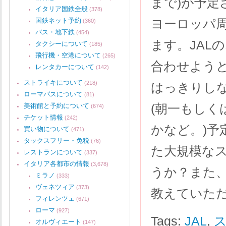
まで)が予
イタリア国鉄全般
(378)
国鉄ネット予約
ヨーロッパ
(360)
バス・地下鉄
(454)
ます。JAL
タクシーについて
(185)
飛行機・空港について
(265)
合わせようと
レンタカーについて
(142)
ストライキについて
(218)
はっきりし
ローマパスについて
(81)
(朝一もし
美術館と予約について
(674)
チケット情報
(242)
かなど。)
買い物について
(471)
タックスフリー・免税
(76)
た大規模な
レストランについて
(337)
イタリア各都市の情報
(3,678)
うか？また
ミラノ
(333)
ヴェネツィア
(373)
教えていた
フィレンツェ
(671)
ローマ
(927)
Tags:
JAL
,
オルヴィエート
(147)