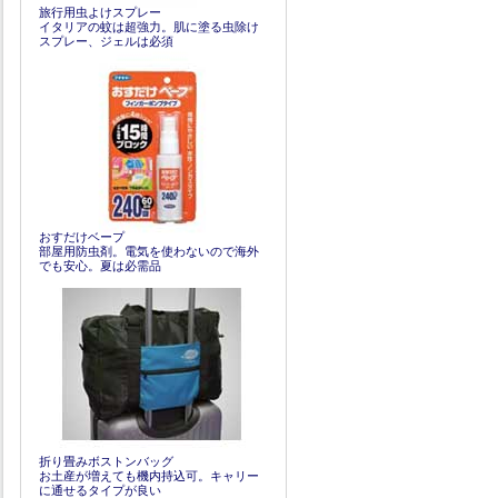
旅行用虫よけスプレー
イタリアの蚊は超強力。肌に塗る虫除け
スプレー、ジェルは必須
おすだけベープ
部屋用防虫剤。電気を使わないので海外
でも安心。夏は必需品
折り畳みボストンバッグ
お土産が増えても機内持込可。キャリー
に通せるタイプが良い