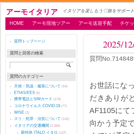
アーモイタリア
イタリアを楽しもう♡旅をサポー
HOME
アーモ現地ツアー
アーモ送迎手配
チケ
2025
質問トップページ
質問と回答の検索
質問No.71484
質問のカテゴリー
お世話にな
天候・気温・服装について
(54)
ETIAS/EES
(6)
だきありがと
携帯電話とSIMカード
(179)
コロナウイルス COVID-19
(77)
AF1105
WISE
(3)
スリ・犯罪・治安について
(142)
向かう予定で
イタリアの交通機関
(2,395)
新特急 ITALO イタロ
(137)