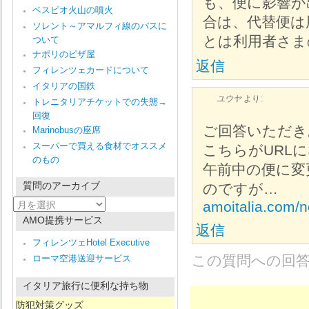
も、便に影響が
ベスピオ火山の噴火
合は、代替便は
ソレント～アマルフィ線のバスに
とは利用者さま
ついて
ナポリのピザ屋
返信
フィレンツェカードについて
イタリアの国鉄
ユウヤ
より:
トレニタリアチケットでの失態→
回復
ご回答いただき
Marinobusの座席
スーパーで買える食材でオススメ
こちらがURL
のもの
午前中の便に変
質問のアーカイブ
のですが…
質
amoitalia.com/ne
問
AMO提携サービス
の
返信
ア
フィレンツェHotel Executive
ー
この質問への回
ローマ空港送迎サービス
カ
イ
ブ
イタリア旅行に便利な持ち物
防犯対策グッズ