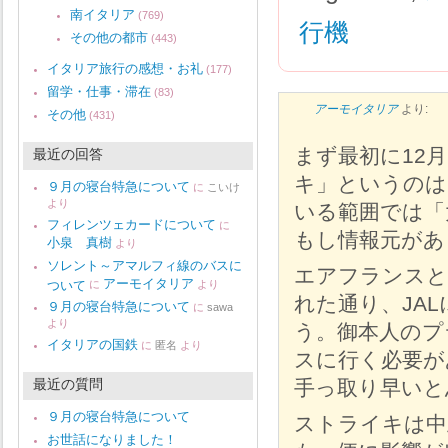
南イタリア
(769)
行機
その他の都市
(443)
イタリア旅行の感想・お礼
(177)
留学・仕事・滞在
(83)
アーモイタリア
より:
その他
(431)
まず最初に12
最近の回答
キ」というのは
９月の寝台特急について
に
こいけ
より
いる範囲では「
フィレンツェカードについて
に
もし情報元があ
小泉 真樹
より
ソレント～アマルフィ線のバスに
エアフランスと
アーモイタリア
ついて
に
より
れた通り、JA
９月の寝台特急について
に
sawa
より
う。御本人のプ
イタリアの国鉄
に
匿名
より
スに行く必要が
最近の質問
手っ取り早いと
９月の寝台特急について
ストライキは中
お世話になりました！