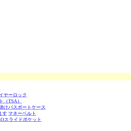
イヤーロック
ト（TSA）
掛けパスポートケース
ます
マネーベルト
EOスライドポケット