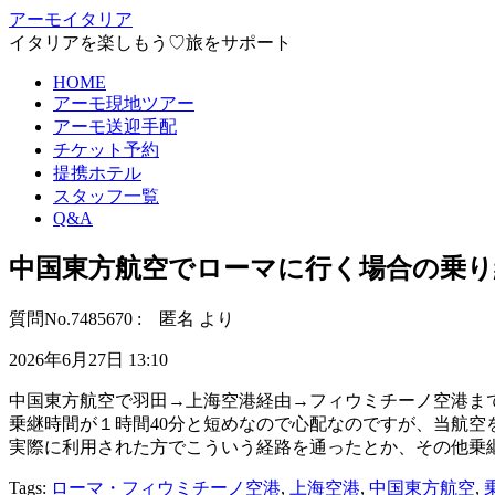
アーモイタリア
イタリアを楽しもう♡旅をサポート
HOME
アーモ現地ツアー
アーモ送迎手配
チケット予約
提携ホテル
スタッフ一覧
Q&A
中国東方航空でローマに行く場合の乗
質問No.7485670 : 匿名 より
2026年6月27日 13:10
中国東方航空で羽田→上海空港経由→フィウミチーノ空港ま
乗継時間が１時間40分と短めなので心配なのですが、当航
実際に利用された方でこういう経路を通ったとか、その他乗
Tags:
ローマ・フィウミチーノ空港
,
上海空港
,
中国東方航空
,