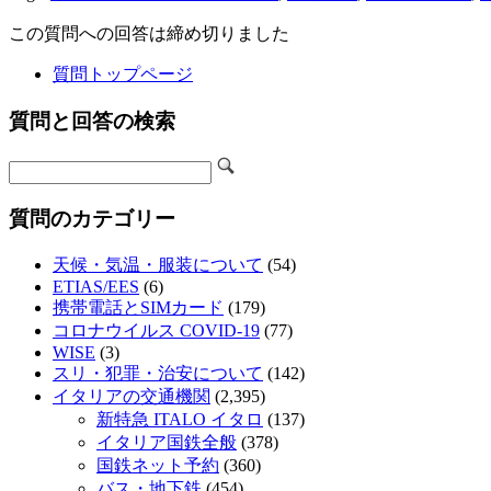
この質問への回答は締め切りました
質問トップページ
質問と回答の検索
質問のカテゴリー
天候・気温・服装について
(54)
ETIAS/EES
(6)
携帯電話とSIMカード
(179)
コロナウイルス COVID-19
(77)
WISE
(3)
スリ・犯罪・治安について
(142)
イタリアの交通機関
(2,395)
新特急 ITALO イタロ
(137)
イタリア国鉄全般
(378)
国鉄ネット予約
(360)
バス・地下鉄
(454)