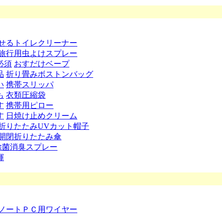
せるトイレクリーナー
旅行用虫よけスプレー
必須
おすだけベープ
品
折り畳みボストンバッグ
い
携帯スリッパ
も
衣類圧縮袋
す
携帯用ピロー
す
日焼け止めクリーム
折りたたみUVカット帽子
開閉折りたたみ傘
除菌消臭スプレー
揮
ノートＰＣ用ワイヤー