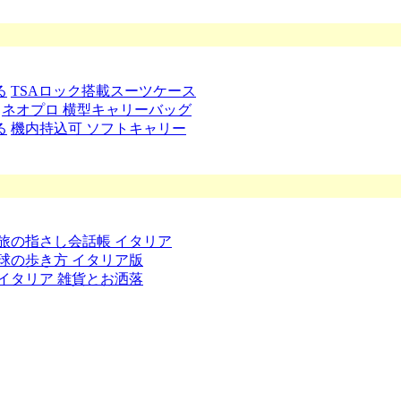
る
TSAロック搭載スーツケース
ネオプロ 横型キャリーバッグ
る
機内持込可 ソフトキャリー
旅の指さし会話帳 イタリア
球の歩き方 イタリア版
イタリア 雑貨とお洒落