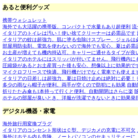
あると便利グッズ
携帯ウォシュレット
海外でも大活躍の携帯版。コンパクトで水量もあり超便利
流
イタリアのトイレは汚い！使い捨てクリーナーは必需品です
イタリアの蚊は超強力。肌に塗る虫除けスプレー、ジェルは
部屋用防虫剤。電気を使わないので海外でも安心。夏は必需
お土産が増えても機内持込可。キャリーに通せるタイプが良
イタリアのホテルにはスリッパが付いてません。飛行機内に
圧縮袋があるとお土産買った後も安心。想像以上に効果的で
マイクロフリースで快適。飛行機だけでなく電車でも使えま
イタリアの日差しは超強力。夏は日焼け止めは絶対に必要！
多少の雨なら帽子が便利。両手が空くので防犯にも効果
自動
折りたたみ傘も1本持って行くと便利。自動開閉はさらに楽
ホテルの部屋が臭いとき、洋服が洗濯できないときに効果発
デジタル機器・家電
海外旅行用変換プラグ
イタリアのコンセント形状はＣ型。デジカメの充電に不可欠
海外はホテル内も危険。ノートパソコンのセキュリティーに