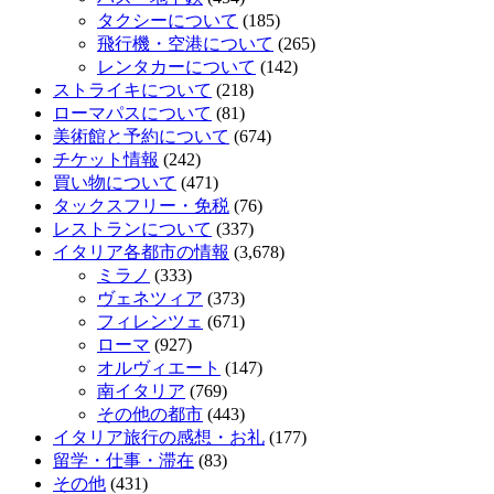
タクシーについて
(185)
飛行機・空港について
(265)
レンタカーについて
(142)
ストライキについて
(218)
ローマパスについて
(81)
美術館と予約について
(674)
チケット情報
(242)
買い物について
(471)
タックスフリー・免税
(76)
レストランについて
(337)
イタリア各都市の情報
(3,678)
ミラノ
(333)
ヴェネツィア
(373)
フィレンツェ
(671)
ローマ
(927)
オルヴィエート
(147)
南イタリア
(769)
その他の都市
(443)
イタリア旅行の感想・お礼
(177)
留学・仕事・滞在
(83)
その他
(431)