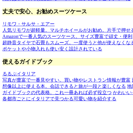
丈夫で安心、お勧めスーツケース
リモワ・サルサ・エアー
人気リモワが超軽量。マルチホイールがお勧め。片手で押せ
Amazonで一番人気のスーツケース。サイズ豊富で頑丈・便利
超静音タイヤで石畳もスムーズ。一度使うと他が使えなくな
ポケットや小物入れも使い安く設計されている
使えるガイドブック
るるぶイタリア
写真が豊富で一番見やすい。買い物やレストラン情報が豊富
想像以上に使える本。会話できると旅が一段と楽しくなる
地
ガイドブックの代表格。これ一冊あれば必ず役立つ
かわいい
各都市ごとにイタリアで見つかる可愛い物を紹介する