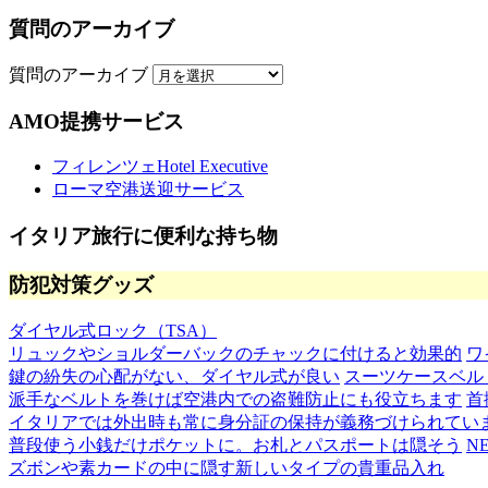
質問のアーカイブ
質問のアーカイブ
AMO提携サービス
フィレンツェHotel Executive
ローマ空港送迎サービス
イタリア旅行に便利な持ち物
防犯対策グッズ
ダイヤル式ロック（TSA）
リュックやショルダーバックのチャックに付けると効果的
ワ
鍵の紛失の心配がない、ダイヤル式が良い
スーツケースベル
派手なベルトを巻けば空港内での盗難防止にも役立ちます
首
イタリアでは外出時も常に身分証の保持が義務づけられてい
普段使う小銭だけポケットに。お札とパスポートは隠そう
N
ズボンや素カードの中に隠す新しいタイプの貴重品入れ