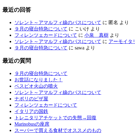
最近の回答
ソレント～アマルフィ線のバスについて
に
匿名
より
９月の寝台特急について
に
こいけ
より
フィレンツェカードについて
に
小泉 真樹
より
ソレント～アマルフィ線のバスについて
に
アーモイタ
９月の寝台特急について
に
sawa
より
最近の質問
９月の寝台特急について
お世話になりました！
ベスピオ火山の噴火
ソレント～アマルフィ線のバスについて
ナポリのピザ屋
フィレンツェカードについて
イタリアの国鉄
トレニタリアチケットでの失態→回復
Marinobusの座席
スーパーで買える食材でオススメのもの