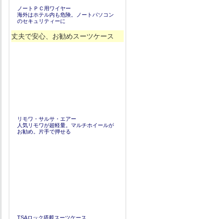
ノートＰＣ用ワイヤー
海外はホテル内も危険。ノートパソコン
のセキュリティーに
丈夫で安心、お勧めスーツケース
リモワ・サルサ・エアー
人気リモワが超軽量。マルチホイールが
お勧め。片手で押せる
TSAロック搭載スーツケース