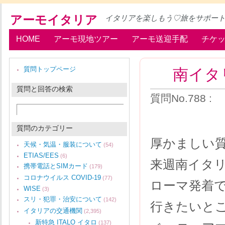
アーモイタリア
イタリアを楽しもう♡旅をサポー
HOME
アーモ現地ツアー
アーモ送迎手配
チケ
南イタ
質問トップページ
質問と回答の検索
質問No.788 
質問のカテゴリー
厚かましい
天候・気温・服装について
(54)
ETIAS/EES
(6)
来週南イタリ
携帯電話とSIMカード
(179)
コロナウイルス COVID-19
(77)
ローマ発着
WISE
(3)
スリ・犯罪・治安について
(142)
行きたいと
イタリアの交通機関
(2,395)
新特急 ITALO イタロ
(137)