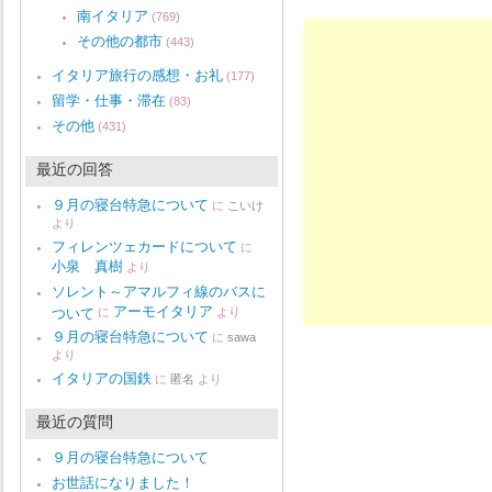
南イタリア
(769)
その他の都市
(443)
イタリア旅行の感想・お礼
(177)
留学・仕事・滞在
(83)
その他
(431)
最近の回答
９月の寝台特急について
に
こいけ
より
フィレンツェカードについて
に
小泉 真樹
より
ソレント～アマルフィ線のバスに
アーモイタリア
ついて
に
より
９月の寝台特急について
に
sawa
より
イタリアの国鉄
に
匿名
より
最近の質問
９月の寝台特急について
お世話になりました！