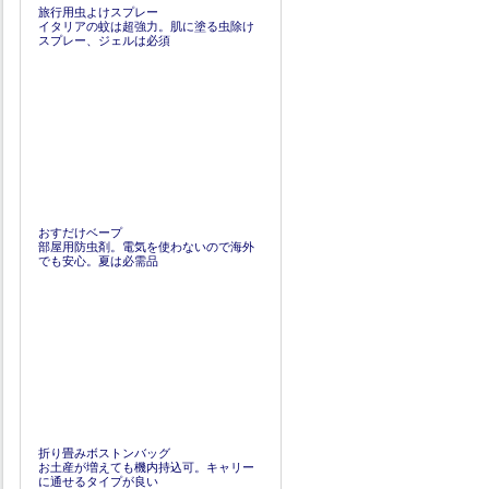
旅行用虫よけスプレー
イタリアの蚊は超強力。肌に塗る虫除け
スプレー、ジェルは必須
おすだけベープ
部屋用防虫剤。電気を使わないので海外
でも安心。夏は必需品
折り畳みボストンバッグ
お土産が増えても機内持込可。キャリー
に通せるタイプが良い