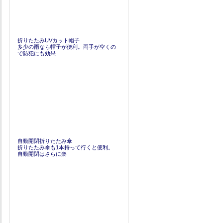
折りたたみUVカット帽子
多少の雨なら帽子が便利。両手が空くの
で防犯にも効果
自動開閉折りたたみ傘
折りたたみ傘も1本持って行くと便利。
自動開閉はさらに楽