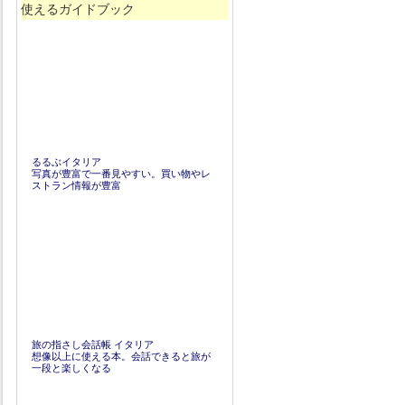
使えるガイドブック
るるぶイタリア
写真が豊富で一番見やすい。買い物やレ
ストラン情報が豊富
旅の指さし会話帳 イタリア
想像以上に使える本。会話できると旅が
一段と楽しくなる