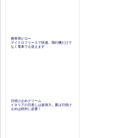
携帯用ピロー
マイクロフリースで快適。飛行機だけで
なく電車でも使えます
日焼け止めクリーム
イタリアの日差しは超強力。夏は日焼け
止めは絶対に必要！