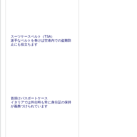
スーツケースベルト（TSA）
派手なベルトを巻けば空港内での盗難防
止にも役立ちます
首掛けパスポートケース
イタリアでは外出時も常に身分証の保持
が義務づけられています