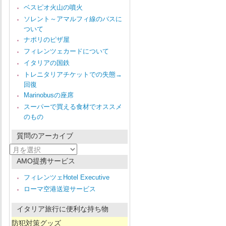
ベスピオ火山の噴火
ソレント～アマルフィ線のバスに
ついて
ナポリのピザ屋
フィレンツェカードについて
イタリアの国鉄
トレニタリアチケットでの失態→
回復
Marinobusの座席
スーパーで買える食材でオススメ
のもの
質問のアーカイブ
質
問
AMO提携サービス
の
ア
フィレンツェHotel Executive
ー
ローマ空港送迎サービス
カ
イ
ブ
イタリア旅行に便利な持ち物
防犯対策グッズ