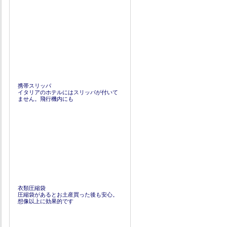
携帯スリッパ
イタリアのホテルにはスリッパが付いて
ません。飛行機内にも
衣類圧縮袋
圧縮袋があるとお土産買った後も安心。
想像以上に効果的です