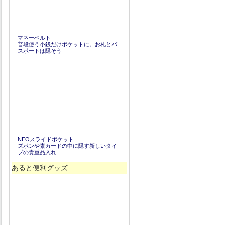
マネーベルト
普段使う小銭だけポケットに。お札とパ
スポートは隠そう
NEOスライドポケット
ズボンや素カードの中に隠す新しいタイ
プの貴重品入れ
あると便利グッズ