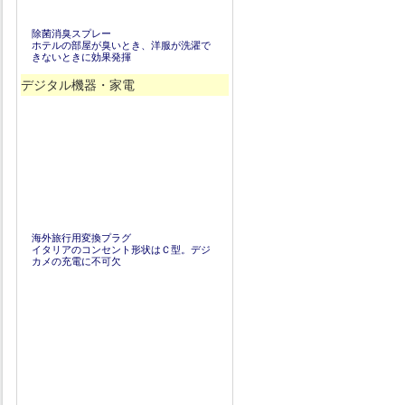
除菌消臭スプレー
ホテルの部屋が臭いとき、洋服が洗濯で
きないときに効果発揮
デジタル機器・家電
海外旅行用変換プラグ
イタリアのコンセント形状はＣ型。デジ
カメの充電に不可欠