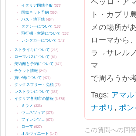
ベッロ・ア
イタリア国鉄全般
(378)
国鉄ネット予約
ト・カプリ
(360)
バス・地下鉄
(454)
メの場所が
タクシーについて
(185)
飛行機・空港について
(265)
ローマから
レンタカーについて
(142)
ストライキについて
(218)
ラ→サレル
ローマパスについて
(81)
マ
美術館と予約について
(674)
チケット情報
(242)
で周ろうか
買い物について
(471)
タックスフリー・免税
(76)
レストランについて
(337)
Tags:
アマル
イタリア各都市の情報
(3,678)
ミラノ
ナポリ
,
ポン
(333)
ヴェネツィア
(373)
フィレンツェ
(671)
ローマ
(927)
この質問への回
オルヴィエート
(147)