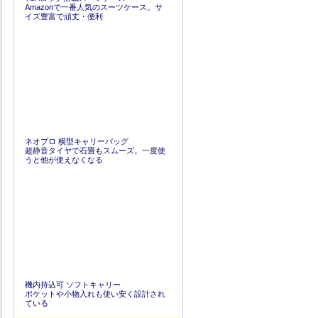
Amazonで一番人気のスーツケース。サ
イズ豊富で頑丈・便利
ネオプロ 横型キャリーバッグ
超静音タイヤで石畳もスムーズ。一度使
うと他が使えなくなる
機内持込可 ソフトキャリー
ポケットや小物入れも使い安く設計され
ている