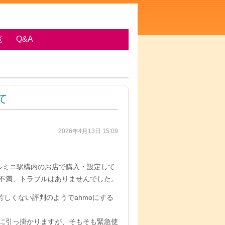
覧
Q&A
て
2026年4月13日 15:09
テルミニ駅構内のお店で購入・設定して
不満、トラブルはありませんでした。
芳しくない評判のようでahmoにする
制限に引っ掛かりますが、そもそも緊急使