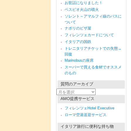
お世話になりました！
ベスピオ火山の噴火
ソレント～アマルフィ線のバスに
ついて
ナポリのピザ屋
フィレンツェカードについて
イタリアの国鉄
トレニタリアチケットでの失態→
回復
Marinobusの座席
スーパーで買える食材でオススメ
のもの
質問のアーカイブ
質
問
AMO提携サービス
の
ア
フィレンツェHotel Executive
ー
ローマ空港送迎サービス
カ
イ
ブ
イタリア旅行に便利な持ち物