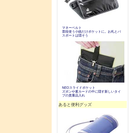
マネーベルト
普段使う小銭だけポケットに。お札とパ
スポートは隠そう
NEOスライドポケット
ズボンや素カードの中に隠す新しいタイ
プの貴重品入れ
あると便利グッズ