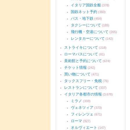
イタリア国鉄全般
(378)
国鉄ネット予約
(360)
バス・地下鉄
(454)
タクシーについて
(185)
飛行機・空港について
(265)
レンタカーについて
(142)
ストライキについて
(218)
ローマパスについて
(81)
美術館と予約について
(674)
チケット情報
(242)
買い物について
(471)
タックスフリー・免税
(76)
レストランについて
(337)
イタリア各都市の情報
(3,678)
ミラノ
(333)
ヴェネツィア
(373)
フィレンツェ
(671)
ローマ
(927)
オルヴィエート
(147)