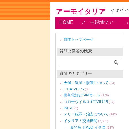
アーモイタリア
イタリア
HOME
アーモ現地ツアー
質問トップページ
質問と回答の検索
質問のカテゴリー
天候・気温・服装について
(54)
ETIAS/EES
(6)
携帯電話とSIMカード
(179)
コロナウイルス COVID-19
(77)
WISE
(3)
スリ・犯罪・治安について
(142)
イタリアの交通機関
(2,395)
新特急 ITALO イタロ
(137)