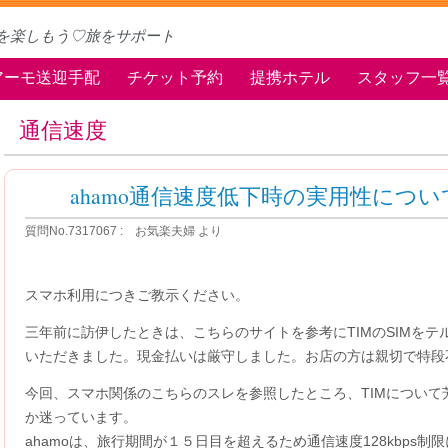
を楽しもう♡旅をサポート
アーモ送迎手配
チケット予約
提携ホテル
スタッフ一
通信速度
ahamo通信速度低下時の実用性につい
質問No.7317067 : お気楽夫婦 より
スマホ利用につきご教示ください。
三年前に訪伊したときは、こちらのサイトを参考にTIMのSIMを
いただきました。現金払いは厳守しました。お店の方は親切で特段
今回、スマホ関係のこちらのスレを参照したところ、TIMについて
か迷っています。
ahamoは、旅行期間が１５日目を超えるため通信速度128kbps