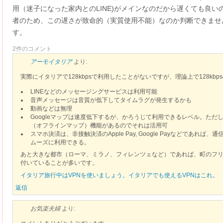
用（迷子になった家内とのLINE)がメインなのだから遅くても良
者のため、この遅さが致命的（実質使用不能）なのか判断できませ
す。
2件のコメント
アーモイタリア
より:
実際にイタリアで128kbpsで利用したことがないですが、理論上で128kb
LINEなどのメッセージングサービスは利用可能
音声メッセージは音質が低下してタイムラグが発生するかも
動画などは無理
Googleマップは速度低下するが、かろうじて利用できるレベル。た
（オフラインマップ）機能があるのでそれは活用可
スマホ決済は、非接触決済のApple Pay, Google Payなどであれば
ムーズに利用できる。
あと大きな都市（ローマ、ミラノ、フィレンツェなど）であれば、町のフリーW
付いていることが多いです。
イタリア旅行中はVPNを使いましょう。イタリアでも使えるVPNはこれ。
返信
お気楽夫婦
より: