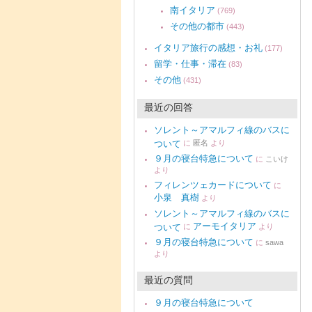
南イタリア
(769)
その他の都市
(443)
イタリア旅行の感想・お礼
(177)
留学・仕事・滞在
(83)
その他
(431)
最近の回答
ソレント～アマルフィ線のバスに
ついて
に
匿名
より
９月の寝台特急について
に
こいけ
より
フィレンツェカードについて
に
小泉 真樹
より
ソレント～アマルフィ線のバスに
アーモイタリア
ついて
に
より
９月の寝台特急について
に
sawa
より
最近の質問
９月の寝台特急について