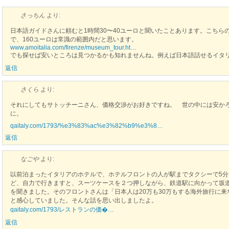
さっちん
より:
日本語ガイドさんに頼むと1時間30〜40ユーロと聞いたことあります。こちらの
で、160ユーロは常識の範囲内だと思います。
www.amoitalia.com/firenze/museum_tour.ht…
でも探せば安いところは見つかるかも知れませんね。例えば日本語話せるイタ
返信
さくら
より:
それにしてもサトッチーニさん、価格交渉がお好きですね。 世の中には安か
に。
qaitaly.com/1793/%e3%83%ac%e3%82%b9%e3%8…
返信
なごや
より:
以前泊まったイタリアのホテルで、ホテルフロントの人が駅までタクシーで5
ど、自力で行きますと、スーツケースを２つ押しながら、鉄道駅に向かって坂
を聞きました。そのフロントさんは「日本人は20万も30万もする海外旅行に来
と感心していました。そんな話を思い出しましたよ。
qaitaly.com/1793/レストランの価�…
返信