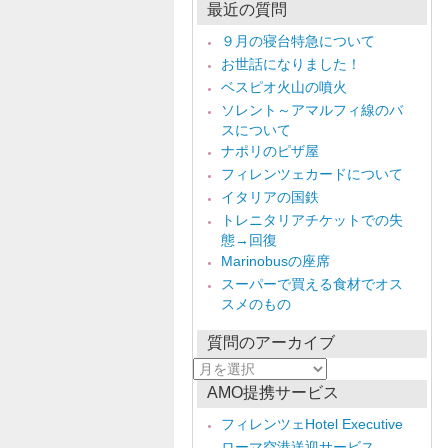
最近の質問
９月の寝台特急について
お世話になりました！
ベスピオ火山の噴火
ソレント～アマルフィ線のバ
スについて
ナポリのピザ屋
フィレンツェカードについて
イタリアの国鉄
トレニタリアチケットでの失
態→回復
Marinobusの座席
スーパーで買える食材でオス
スメのもの
質問のアーカイブ
質
問
AMO提携サービス
の
ア
フィレンツェHotel Executive
ー
ローマ空港送迎サービス