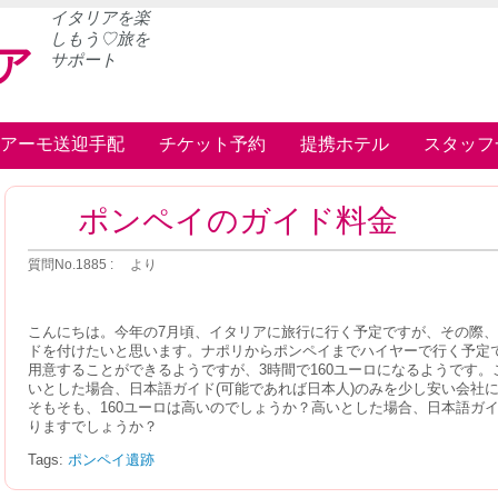
イタリアを楽
しもう♡旅を
ア
サポート
アーモ送迎手配
チケット予約
提携ホテル
スタッフ
ポンペイのガイド料金
質問No.1885 : より
こんにちは。今年の7月頃、イタリアに旅行に行く予定ですが、その際
ドを付けたいと思います。ナポリからポンペイまでハイヤーで行く予定
用意することができるようですが、3時間で160ユーロになるようです
いとした場合、日本語ガイド(可能であれば日本人)のみを少し安い会社
そもそも、160ユーロは高いのでしょうか？高いとした場合、日本語ガ
りますでしょうか？
Tags:
ポンペイ遺跡