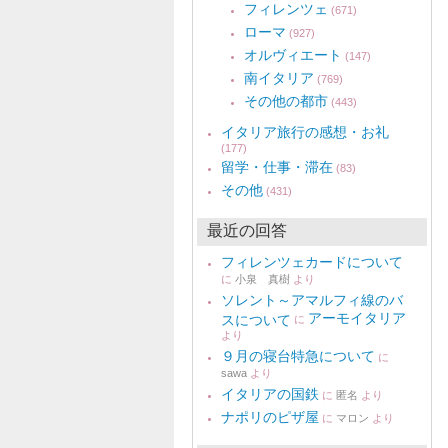
フィレンツェ
(671)
ローマ
(927)
オルヴィエート
(147)
南イタリア
(769)
その他の都市
(443)
イタリア旅行の感想・お礼
(177)
留学・仕事・滞在
(83)
その他
(431)
最近の回答
フィレンツェカードについて
に
小泉 真樹
より
ソレント～アマルフィ線のバ
アーモイタリア
スについて
に
より
９月の寝台特急について
に
sawa
より
イタリアの国鉄
に
匿名
より
ナポリのピザ屋
に
マロン
より