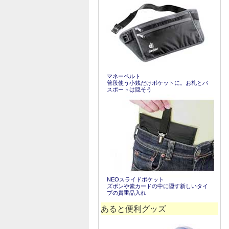
マネーベルト
普段使う小銭だけポケットに。お札とパ
スポートは隠そう
NEOスライドポケット
ズボンや素カードの中に隠す新しいタイ
プの貴重品入れ
あると便利グッズ