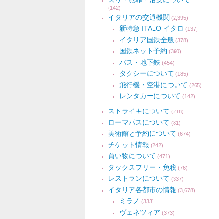
スリ・犯罪・治安について
(142)
イタリアの交通機関
(2,395)
新特急 ITALO イタロ
(137)
イタリア国鉄全般
(378)
国鉄ネット予約
(360)
バス・地下鉄
(454)
タクシーについて
(185)
飛行機・空港について
(265)
レンタカーについて
(142)
ストライキについて
(218)
ローマパスについて
(81)
美術館と予約について
(674)
チケット情報
(242)
買い物について
(471)
タックスフリー・免税
(76)
レストランについて
(337)
イタリア各都市の情報
(3,678)
ミラノ
(333)
ヴェネツィア
(373)