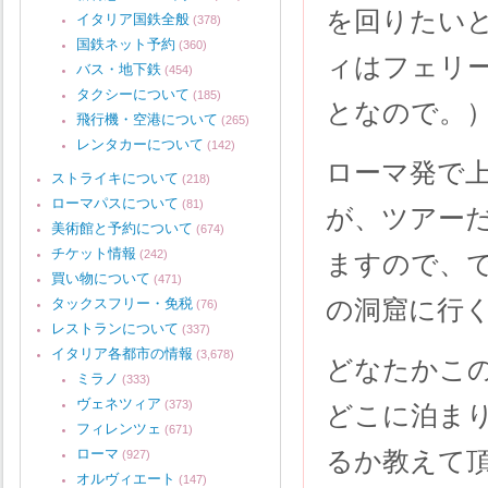
を回りたい
イタリア国鉄全般
(378)
国鉄ネット予約
(360)
ィはフェリ
バス・地下鉄
(454)
タクシーについて
(185)
となので。
飛行機・空港について
(265)
レンタカーについて
(142)
ローマ発で上
ストライキについて
(218)
ローマパスについて
(81)
が、ツアー
美術館と予約について
(674)
チケット情報
(242)
ますので、
買い物について
(471)
の洞窟に行
タックスフリー・免税
(76)
レストランについて
(337)
イタリア各都市の情報
(3,678)
どなたかこ
ミラノ
(333)
ヴェネツィア
(373)
どこに泊ま
フィレンツェ
(671)
ローマ
るか教えて
(927)
オルヴィエート
(147)