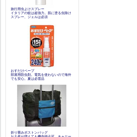
旅行用虫よけスプレー
イタリアの蚊は超強力。肌に塗る虫除け
スプレー、ジェルは必須
おすだけベープ
部屋用防虫剤。電気を使わないので海外
でも安心。夏は必需品
折り畳みボストンバッグ
お土産が増えても機内持込可。キャリー