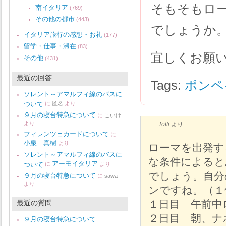
そもそもロー
南イタリア
(769)
その他の都市
(443)
でしょうか
イタリア旅行の感想・お礼
(177)
留学・仕事・滞在
(83)
宜しくお願
その他
(431)
最近の回答
Tags:
ポンペ
ソレント～アマルフィ線のバスに
ついて
に
匿名
より
９月の寝台特急について
に
こいけ
より
Totti
より:
フィレンツェカードについて
に
小泉 真樹
より
ローマを出発す
ソレント～アマルフィ線のバスに
な条件によると
アーモイタリア
ついて
に
より
でしょう。自分
９月の寝台特急について
に
sawa
より
ンですね。（１
１日目 午前中
最近の質問
２日目 朝、ナ
９月の寝台特急について