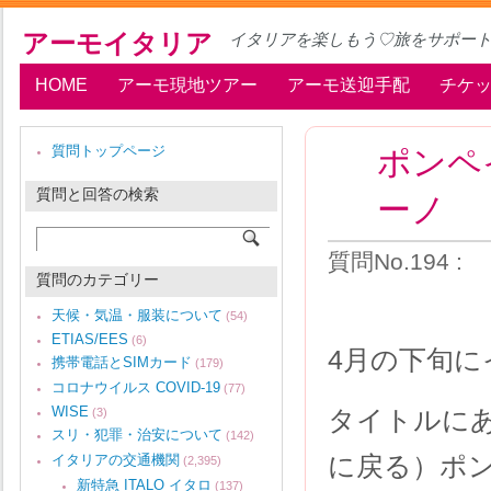
アーモイタリア
イタリアを楽しもう♡旅をサポー
HOME
アーモ現地ツアー
アーモ送迎手配
チケ
ポンペ
質問トップページ
質問と回答の検索
ーノ
質問No.194 
質問のカテゴリー
天候・気温・服装について
(54)
ETIAS/EES
(6)
4月の下旬
携帯電話とSIMカード
(179)
コロナウイルス COVID-19
(77)
WISE
タイトルにあ
(3)
スリ・犯罪・治安について
(142)
に戻る）ポ
イタリアの交通機関
(2,395)
新特急 ITALO イタロ
(137)