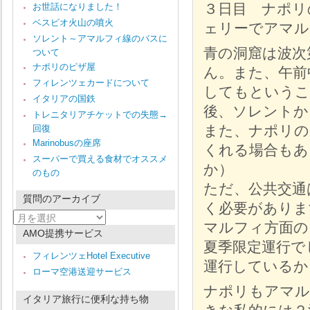
３日目 ナポリ
お世話になりました！
ベスピオ火山の噴火
ェリーでアマル
ソレント～アマルフィ線のバスに
青の洞窟は波次
ついて
ナポリのピザ屋
ん。また、午前
フィレンツェカードについて
してもというこ
イタリアの国鉄
後、ソレントか
トレニタリアチケットでの失態→
また、ナポリの
回復
Marinobusの座席
くれる場合もあ
スーパーで買える食材でオススメ
か）
のもの
ただ、公共交通
質問のアーカイブ
く必要がありま
質
マルフィ方面の
問
AMO提携サービス
の
夏季限定運行で
ア
フィレンツェHotel Executive
ー
運行しているか
ローマ空港送迎サービス
カ
イ
ナポリもアマル
ブ
イタリア旅行に便利な持ち物