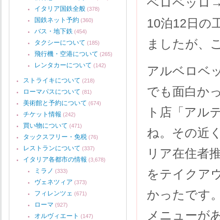
ベロベッロ
イタリア国鉄全般
(378)
国鉄ネット予約
10泊12日
(360)
バス・地下鉄
(454)
ましたが、
タクシーについて
(185)
飛行機・空港について
(265)
レンタカーについて
(142)
アルベロベ
ストライキについて
(218)
でも面白か
ローマパスについて
(81)
美術館と予約について
(674)
ト店「アル
チケット情報
(242)
買い物について
(471)
ね。その近
タックスフリー・免税
(76)
レストランについて
(337)
リア在住者
イタリア各都市の情報
(3,678)
ミラノ
をテイクア
(333)
ヴェネツィア
(373)
かったです
フィレンツェ
(671)
ローマ
(927)
メニューが
オルヴィエート
(147)