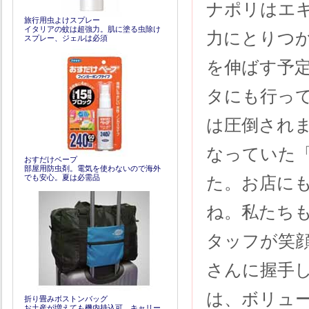
ナポリはエ
旅行用虫よけスプレー
イタリアの蚊は超強力。肌に塗る虫除け
力にとりつ
スプレー、ジェルは必須
を伸ばす予
タにも行っ
は圧倒され
なっていた
おすだけベープ
部屋用防虫剤。電気を使わないので海外
でも安心。夏は必需品
た。お店に
ね。私たち
タッフが笑
さんに握手
は、ボリュ
折り畳みボストンバッグ
お土産が増えても機内持込可。キャリー