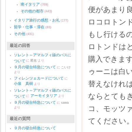
南イタリア
(769)
便があまり
その他の都市
(443)
ロコロトン
イタリア旅行の感想・お礼
(177)
留学・仕事・滞在
(83)
もし行ける
その他
(431)
ロトンドは
最近の回答
ソレント～アマルフィ線のバスに
購入できま
ついて
に
匿名
より
９月の寝台特急について
に
こいけ
ゥーニは白
より
フィレンツェカードについて
に
替えなけれ
小泉 真樹
より
ソレント～アマルフィ線のバスに
ならとても
アーモイタリア
ついて
に
より
９月の寝台特急について
に
sawa
コ、モッツ
より
最近の質問
てください
９月の寝台特急について