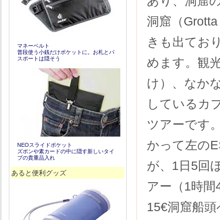
あり、洞窟
洞窟（Grot
きも出てお
マネーベルト
普段使う小銭だけポケットに。お札とパ
スポートは隠そう
めます。観
け）、なかなか
しているカ
ツアーです
かって左のE
NEOスライドポケット
ズボンや素カードの中に隠す新しいタイ
プの貴重品入れ
が、1日5回
あると便利グッズ
アー（1時間
15€洞窟船