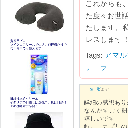
これからも
た度々お世
たします。
レスします
携帯用ピロー
マイクロフリースで快適。飛行機だけで
なく電車でも使えます
Tags:
アマル
テーラ
堂 剛
より:
日焼け止めクリーム
詳細の感想あり
イタリアの日差しは超強力。夏は日焼け
止めは絶対に必要！
なんかすごく研
嬉しいです。
特に、カプリの