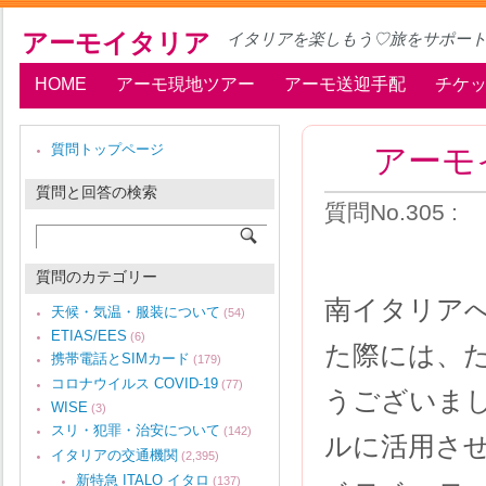
アーモイタリア
イタリアを楽しもう♡旅をサポー
HOME
アーモ現地ツアー
アーモ送迎手配
チケ
アーモ
質問トップページ
質問と回答の検索
質問No.305 
質問のカテゴリー
南イタリア
天候・気温・服装について
(54)
ETIAS/EES
(6)
た際には、
携帯電話とSIMカード
(179)
コロナウイルス COVID-19
(77)
うございま
WISE
(3)
スリ・犯罪・治安について
(142)
ルに活用さ
イタリアの交通機関
(2,395)
新特急 ITALO イタロ
(137)