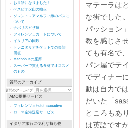
お世話になりました！
マテーラは
ベスピオ火山の噴火
な街でした
ソレント～アマルフィ線のバスに
ついて
パッション
ナポリのピザ屋
フィレンツェカードについて
教を感じさ
イタリアの国鉄
トレニタリアチケットでの失態→
ても有名で
回復
Marinobusの座席
パン屋でテ
スーパーで買える食材でオススメ
のもの
でディナー
質問のアーカイブ
動は自力で
質問のアーカイブ
AMO提携サービス
だいた「sa
フィレンツェHotel Executive
ところもあ
ローマ空港送迎サービス
は英語です
イタリア旅行に便利な持ち物