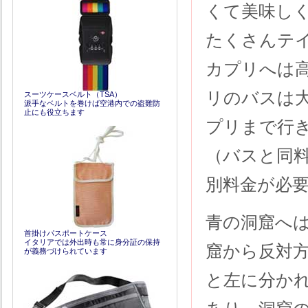
くて美味し
たくさんテ
カプリへは
リのバスは大
スーツケースベルト（TSA）
派手なベルトを巻けば空港内での盗難防
止にも役立ちます
プリまで行
（バスと同
別料金が必
青の洞窟へ
首掛けパスポートケース
イタリアでは外出時も常に身分証の保持
窟から反対
が義務づけられています
と左に分か