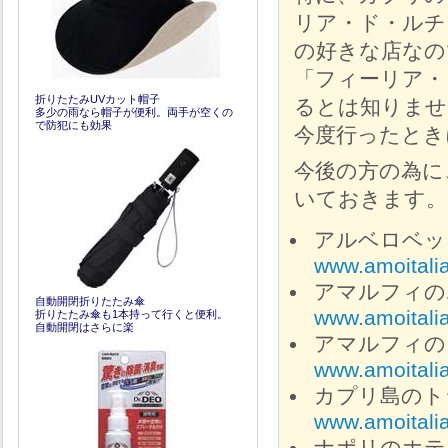
リア・ド・ルチ
の好きな店なの
「フィーリア・
折りたたみUVカット帽子
るとは知りませ
多少の雨なら帽子が便利。両手が空くの
で防犯にも効果
今度行ったとき
今後の方の為に
いておきます。
アルベロベッロ
www.amoitalia
アマルフィのホテル
自動開閉折りたたみ傘
www.amoitali
折りたたみ傘も1本持って行くと便利。
自動開閉はさらに楽
アマルフィのレスト
www.amoitalia
カプリ島のトラ
www.amoitali
ナポリのホテル「