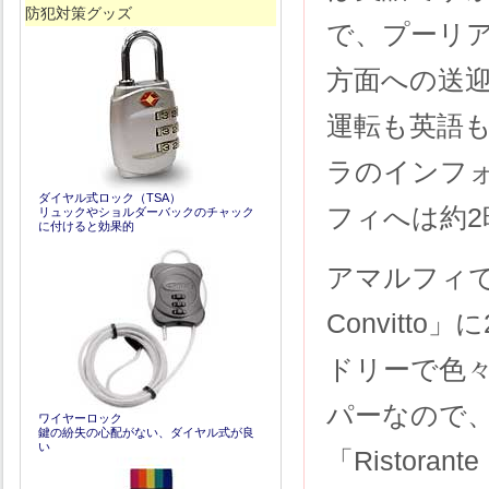
防犯対策グッズ
で、プーリ
方面への送
運転も英語
ラのインフ
ダイヤル式ロック（TSA）
フィへは約2
リュックやショルダーバックのチャック
に付けると効果的
アマルフィでは
Convit
ドリーで色
パーなので、
ワイヤーロック
鍵の紛失の心配がない、ダイヤル式が良
い
「Ristora