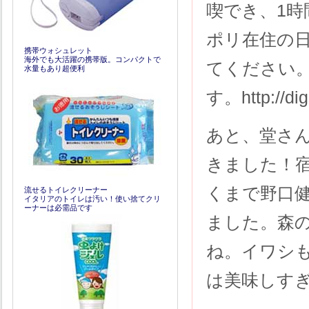
喫でき、1
ポリ在住の
携帯ウォシュレット
海外でも大活躍の携帯版。コンパクトで
てください
水量もあり超便利
す。http://digi
あと、堂さ
きました！
くまで野口
流せるトイレクリーナー
イタリアのトイレは汚い！使い捨てクリ
ーナーは必需品です
ました。森
ね。イワシ
は美味しす