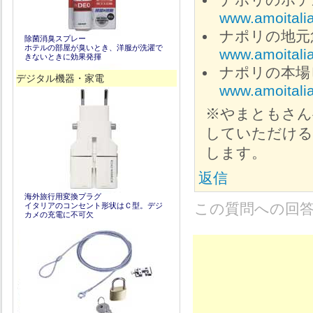
www.amoitali
ナポリの地元魚介レ
除菌消臭スプレー
ホテルの部屋が臭いとき、洋服が洗濯で
www.amoitalia
きないときに効果発揮
ナポリの本場ピ
デジタル機器・家電
www.amoitalia
※やまともさん
していただける
します。
返信
海外旅行用変換プラグ
この質問への回
イタリアのコンセント形状はＣ型。デジ
カメの充電に不可欠