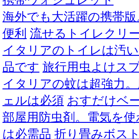
海外でも大活躍の携帯版
便利
流せるトイレクリ
イタリアのトイレは汚い
品です
旅行用虫よけス
イタリアの蚊は超強力。
ェルは必須
おすだけベ
部屋用防虫剤。電気を使
は必需品
折り畳みボス