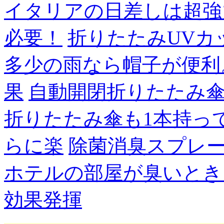
イタリアの日差しは超強
必要！
折りたたみUVカ
多少の雨なら帽子が便利
果
自動開閉折りたたみ
折りたたみ傘も1本持っ
らに楽
除菌消臭スプレ
ホテルの部屋が臭いとき
効果発揮