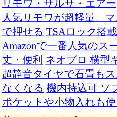
リモワ・サルサ・エアー
人気リモワが超軽量。マ
で押せる
TSAロック搭
Amazonで一番人気の
丈・便利
ネオプロ 横型
超静音タイヤで石畳もス
なくなる
機内持込可 ソ
ポケットや小物入れも使