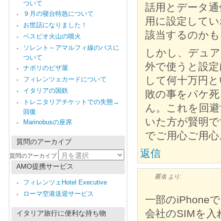
ついて
話用とデータ通
９月の寝台特急について
用に設定してい
お世話になりました！
該当するのかも
ベスピオ火山の噴火
ソレント～アマルフィ線のバスに
しかし、デュア
ついて
外で使うと設定
ナポリのピザ屋
して何十万円と
フィレンツェカードについて
イタリアの国鉄
敗の事をパケ死
トレニタリアチケットでの失態→
ん。これを回避
回復
いた方が賢明で
Marinobusの座席
でご用心ご用心
質問のアーカイブ
返信
質問のアーカイブ
AMO提携サービス
匿名
より:
フィレンツェHotel Executive
ローマ空港送迎サービス
一部のiPhon
会社のSIMを
イタリア旅行に便利な持ち物