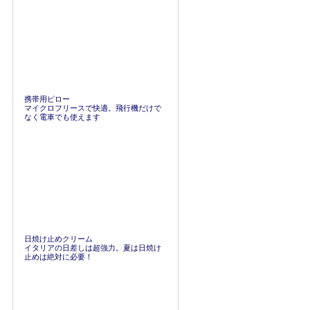
携帯用ピロー
マイクロフリースで快適。飛行機だけで
なく電車でも使えます
日焼け止めクリーム
イタリアの日差しは超強力。夏は日焼け
止めは絶対に必要！