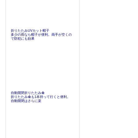
折りたたみUVカット帽子
多少の雨なら帽子が便利。両手が空くの
で防犯にも効果
自動開閉折りたたみ傘
折りたたみ傘も1本持って行くと便利。
自動開閉はさらに楽