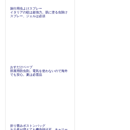
旅行用虫よけスプレー
イタリアの蚊は超強力。肌に塗る虫除け
スプレー、ジェルは必須
おすだけベープ
部屋用防虫剤。電気を使わないので海外
でも安心。夏は必需品
折り畳みボストンバッグ
お土産が増えても機内持込可。キャリー