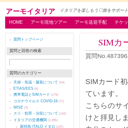
アーモイタリア
イタリアを楽しもう♡旅をサポー
HOME
アーモ現地ツアー
アーモ送迎手配
チケ
SIM
質問トップページ
質問と回答の検索
質問No.487396
質問のカテゴリー
SIMカード
天候・気温・服装について
(54)
ETIAS/EES
(6)
ています。
携帯電話とSIMカード
(179)
コロナウイルス COVID-19
(77)
こちらのサイ
WISE
(3)
スリ・犯罪・治安について
(142)
けと拝見し
イタリアの交通機関
(2,395)
新特急 ITALO イタロ
(137)