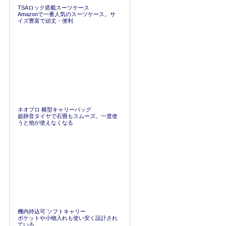
TSAロック搭載スーツケース
Amazonで一番人気のスーツケース。サ
イズ豊富で頑丈・便利
ネオプロ 横型キャリーバッグ
超静音タイヤで石畳もスムーズ。一度使
うと他が使えなくなる
機内持込可 ソフトキャリー
ポケットや小物入れも使い安く設計され
ている