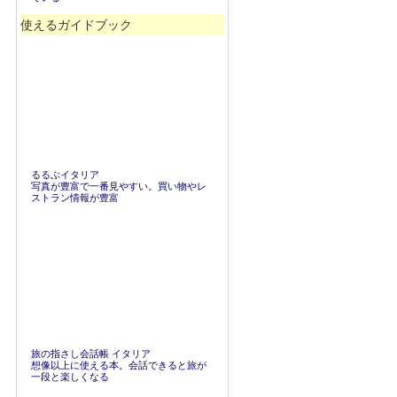
使えるガイドブック
るるぶイタリア
写真が豊富で一番見やすい。買い物やレ
ストラン情報が豊富
旅の指さし会話帳 イタリア
想像以上に使える本。会話できると旅が
一段と楽しくなる