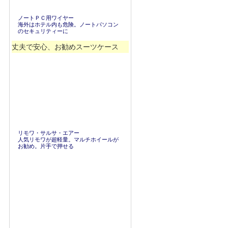
ノートＰＣ用ワイヤー
海外はホテル内も危険。ノートパソコン
のセキュリティーに
丈夫で安心、お勧めスーツケース
リモワ・サルサ・エアー
人気リモワが超軽量。マルチホイールが
お勧め。片手で押せる