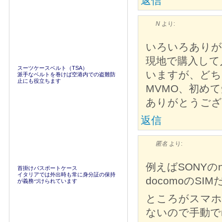
返信
N
より:
いろいろありが
現地で購入して
スーツケースベルト（TSA）
いますが、どち
派手なベルトを巻けば空港内での盗難防
止にも役立ちます
MVMO、初め
ありがとうござ
返信
匿名
より:
例えばSONYのn
首掛けパスポートケース
イタリアでは外出時も常に身分証の保持
docomoの
が義務づけられています
ところがスマホ
ないので手動でn