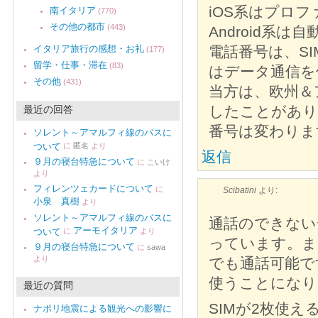
iOS系はプロ
南イタリア
(770)
その他の都市
(443)
Android系
イタリア旅行の感想・お礼
電話番号は、S
(177)
留学・仕事・滞在
(83)
はデータ通信を
その他
(431)
当方は、欧州＆
したことがあり
最近の回答
番号は変わりま
ソレント～アマルフィ線のバスに
ついて
に
匿名
より
返信
９月の寝台特急について
に
こいけ
より
フィレンツェカードについて
に
Scibatini
より:
小泉 真樹
より
ソレント～アマルフィ線のバスに
通話のできない
アーモイタリア
ついて
に
より
っています。ま
９月の寝台特急について
に
sawa
より
でも通話可能で
使うことになり
最近の質問
SIMが2枚使え
ナポリ地震による観光への影響に