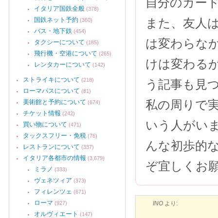
自分のカー
イタリア国鉄全般
(378)
国鉄ネット予約
また、友人は
(360)
バス・地下鉄
(454)
は変わらな
タクシーについて
(185)
飛行機・空港について
(265)
けは変わるが
レンタカーについて
(142)
ストライキについて
(218)
う記事も見
ローマパスについて
(81)
私の周りで実
美術館と予約について
(674)
チケット情報
(242)
いう人がい
買い物について
(471)
タックスフリー・免税
(76)
んな初歩的
レストランについて
(337)
イタリア各都市の情報
(3,679)
ぞ宜しくお
ミラノ
(333)
ヴェネツィア
(373)
フィレンツェ
(671)
ローマ
(927)
INO
より:
オルヴィエート
(147)