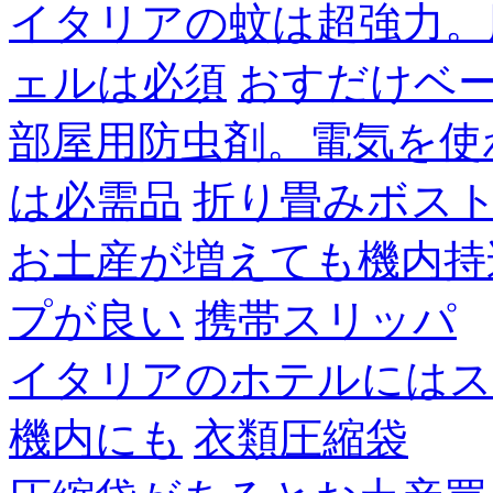
イタリアの蚊は超強力。
ェルは必須
おすだけベ
部屋用防虫剤。電気を使
は必需品
折り畳みボス
お土産が増えても機内持
プが良い
携帯スリッパ
イタリアのホテルにはス
機内にも
衣類圧縮袋