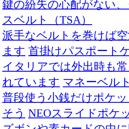
鍵の紛失の心配がない、
スベルト（TSA）
派手なベルトを巻けば空
ます
首掛けパスポート
イタリアでは外出時も常
れています
マネーベル
普段使う小銭だけポケッ
そう
NEOスライドポケ
ズボンや素カードの中に