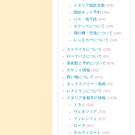
イタリア国鉄全般
(378)
国鉄ネット予約
(360)
バス・地下鉄
(454)
タクシーについて
(185)
飛行機・空港について
(265)
レンタカーについて
(142)
ストライキについて
(218)
ローマパスについて
(81)
美術館と予約について
(674)
チケット情報
(242)
買い物について
(471)
タックスフリー・免税
(76)
レストランについて
(337)
イタリア各都市の情報
(3,678)
ミラノ
(333)
ヴェネツィア
(373)
フィレンツェ
(671)
ローマ
(927)
オルヴィエート
(147)