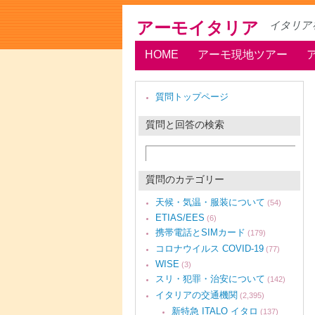
アーモイタリア
イタリア
HOME
アーモ現地ツアー
質問トップページ
質問と回答の検索
質問のカテゴリー
天候・気温・服装について
(54)
ETIAS/EES
(6)
携帯電話とSIMカード
(179)
コロナウイルス COVID-19
(77)
WISE
(3)
スリ・犯罪・治安について
(142)
イタリアの交通機関
(2,395)
新特急 ITALO イタロ
(137)