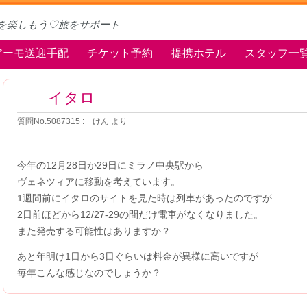
を楽しもう♡旅をサポート
アーモ送迎手配
チケット予約
提携ホテル
スタッフ一
イタロ
質問No.5087315 : けん より
今年の12月28日か29日にミラノ中央駅から
ヴェネツィアに移動を考えています。
1週間前にイタロのサイトを見た時は列車があったのですが
2日前ほどから12/27-29の間だけ電車がなくなりました。
また発売する可能性はありますか？
あと年明け1日から3日ぐらいは料金が異様に高いですが
毎年こんな感じなのでしょうか？