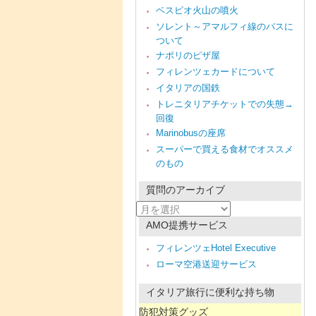
ベスピオ火山の噴火
ソレント～アマルフィ線のバスに
ついて
ナポリのピザ屋
フィレンツェカードについて
イタリアの国鉄
トレニタリアチケットでの失態→
回復
Marinobusの座席
スーパーで買える食材でオススメ
のもの
質問のアーカイブ
質
問
AMO提携サービス
の
ア
フィレンツェHotel Executive
ー
ローマ空港送迎サービス
カ
イ
ブ
イタリア旅行に便利な持ち物
防犯対策グッズ