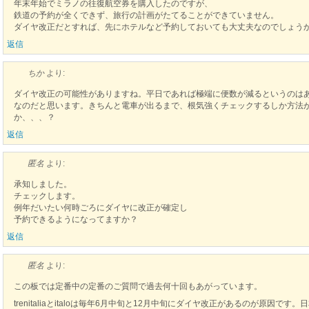
年末年始でミラノの往復航空券を購入したのですが、
鉄道の予約が全くできず、旅行の計画がたてることができていません。
ダイヤ改正だとすれば、先にホテルなど予約しておいても大丈夫なのでしょう
返信
ちか
より:
ダイヤ改正の可能性がありますね。平日であれば極端に便数が減るというのは
なのだと思います。きちんと電車が出るまで、根気強くチェックするしか方法
か、、、？
返信
匿名
より:
承知しました。
チェックします。
例年だいたい何時ごろにダイヤに改正が確定し
予約できるようになってますか？
返信
匿名
より:
この板では定番中の定番のご質問で過去何十回もあがっています。
trenitaliaとitaloは毎年6月中旬と12月中旬にダイヤ改正があるのが原因