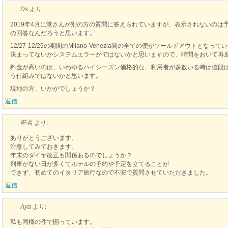
Ds
より:
2019年4月に堂さんが別の方の質問に答えられていますが、表示されないのは予
の回答なんだろうと思います。
12/27-12/29の期間のMilano-Venezia間の全ての便がソールドアウト
決まってないかシステムエラーかではないかと思いますので、時間をおいて再
料金が高いのは、いわゆるハイシーズン価格的な、利用者が多数いる時は値段
う仕組みではないかと思います。
現地の方、いかがでしょうか？
返信
匿名
より:
ありがとうございます。
注意してみておきます。
年末のダイヤ改正も関係あるのでしょうか？
列車がない日が多くてホテルの予約や予定を立てることが
できず、初めてのイタリア旅行なので不安で質問させていただきました。
返信
Aya
より:
私も同様の件で困っています。