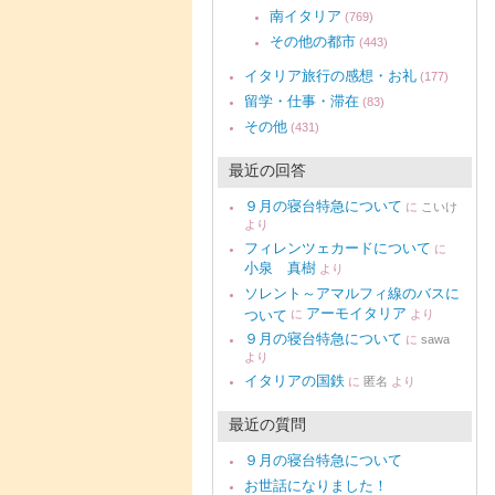
南イタリア
(769)
その他の都市
(443)
イタリア旅行の感想・お礼
(177)
留学・仕事・滞在
(83)
その他
(431)
最近の回答
９月の寝台特急について
に
こいけ
より
フィレンツェカードについて
に
小泉 真樹
より
ソレント～アマルフィ線のバスに
アーモイタリア
ついて
に
より
９月の寝台特急について
に
sawa
より
イタリアの国鉄
に
匿名
より
最近の質問
９月の寝台特急について
お世話になりました！