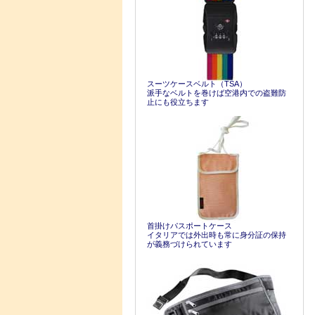
スーツケースベルト（TSA）
派手なベルトを巻けば空港内での盗難防
止にも役立ちます
首掛けパスポートケース
イタリアでは外出時も常に身分証の保持
が義務づけられています