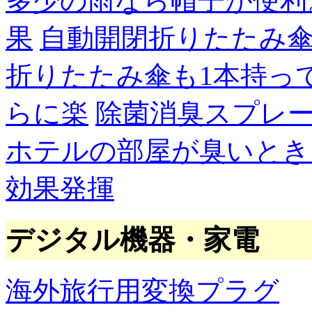
多少の雨なら帽子が便利
果
自動開閉折りたたみ
折りたたみ傘も1本持っ
らに楽
除菌消臭スプレ
ホテルの部屋が臭いとき
効果発揮
デジタル機器・家電
海外旅行用変換プラグ