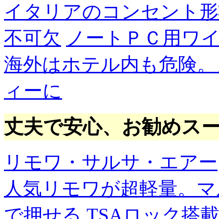
イタリアのコンセント形
不可欠
ノートＰＣ用ワ
海外はホテル内も危険。
ィーに
丈夫で安心、お勧めス
リモワ・サルサ・エアー
人気リモワが超軽量。マ
で押せる
TSAロック搭