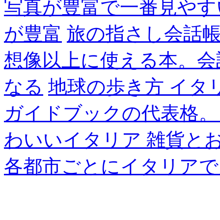
写真が豊富で一番見やす
が豊富
旅の指さし会話帳
想像以上に使える本。会
なる
地球の歩き方 イタ
ガイドブックの代表格。
わいいイタリア 雑貨と
各都市ごとにイタリアで