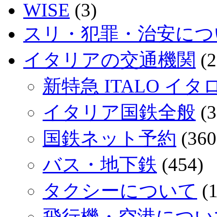
WISE
(3)
スリ・犯罪・治安につ
イタリアの交通機関
(2
新特急 ITALO イタ
イタリア国鉄全般
(3
国鉄ネット予約
(360
バス・地下鉄
(454)
タクシーについて
(1
飛行機・空港につい