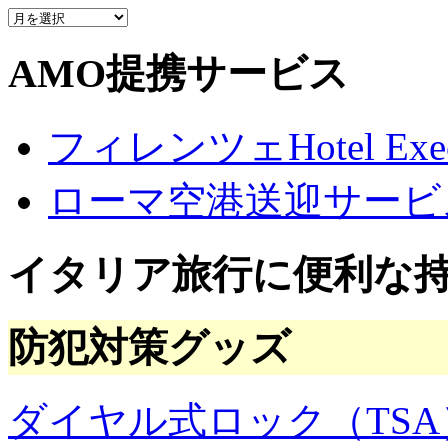
質
問
の
AMO提携サービス
ア
ー
カ
フィレンツェHotel Execu
イ
ブ
ローマ空港送迎サービ
イタリア旅行に便利な
防犯対策グッズ
ダイヤル式ロック（TSA