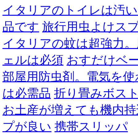
イタリアのトイレは汚い
品です
旅行用虫よけス
イタリアの蚊は超強力。
ェルは必須
おすだけベ
部屋用防虫剤。電気を使
は必需品
折り畳みボス
お土産が増えても機内持
プが良い
携帯スリッパ