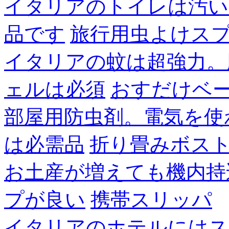
イタリアのトイレは汚い
品です
旅行用虫よけス
イタリアの蚊は超強力。
ェルは必須
おすだけベ
部屋用防虫剤。電気を使
は必需品
折り畳みボス
お土産が増えても機内持
プが良い
携帯スリッパ
イタリアのホテルにはス