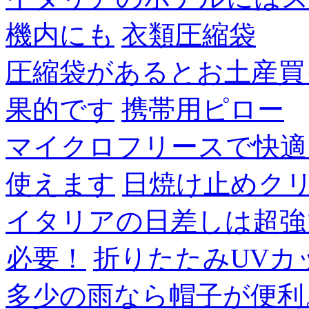
機内にも
衣類圧縮袋
圧縮袋があるとお土産買
果的です
携帯用ピロー
マイクロフリースで快適
使えます
日焼け止めク
イタリアの日差しは超強
必要！
折りたたみUVカ
多少の雨なら帽子が便利