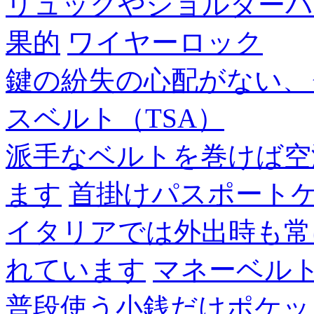
リュックやショルダーバ
果的
ワイヤーロック
鍵の紛失の心配がない、
スベルト（TSA）
派手なベルトを巻けば空
ます
首掛けパスポート
イタリアでは外出時も常
れています
マネーベル
普段使う小銭だけポケッ