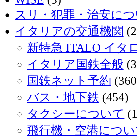
スリ・犯罪・治安につ
イタリアの交通機関
(2
新特急 ITALO イタ
イタリア国鉄全般
(3
国鉄ネット予約
(360
バス・地下鉄
(454)
タクシーについて
(1
飛行機・空港につい