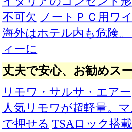
イタリアのコンセント形
不可欠
ノートＰＣ用ワ
海外はホテル内も危険。
ィーに
丈夫で安心、お勧めス
リモワ・サルサ・エアー
人気リモワが超軽量。マ
で押せる
TSAロック搭