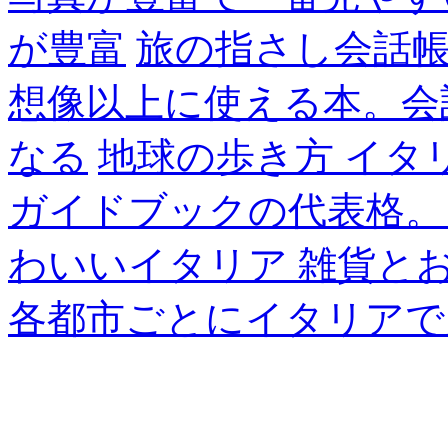
が豊富
旅の指さし会話帳
想像以上に使える本。会
なる
地球の歩き方 イタ
ガイドブックの代表格。
わいいイタリア 雑貨と
各都市ごとにイタリアで