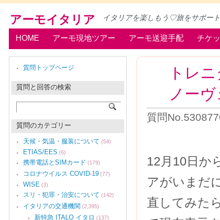
アーモイタリア
イタリアを楽しもう♡旅をサポー
HOME
アーモ現地ツアー
アーモ送迎手配
チケ
トレニタ
質問トップページ
質問と回答の検索
ノーヴ
質問No.5308770
質問のカテゴリー
天候・気温・服装について
(54)
ETIAS/EES
(6)
12月10日
携帯電話とSIMカード
(179)
コロナウイルス COVID-19
(77)
アがいまだ
WISE
(3)
スリ・犯罪・治安について
(142)
直してみた
イタリアの交通機関
(2,395)
新特急 ITALO イタロ
(137)