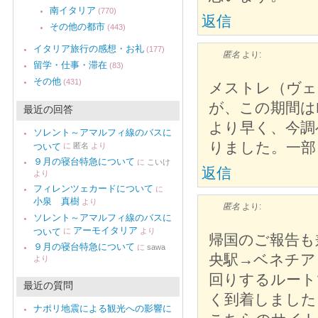
南イタリア
(770)
返信
その他の都市
(443)
イタリア旅行の感想・お礼
(177)
匿名
より:
留学・仕事・滞在
(83)
その他
(431)
メストレ（ヴェ
が、この期間はFL
最近の回答
より早く、今調
ソレント～アマルフィ線のバスに
りました。一部
ついて
に
匿名
より
９月の寝台特急について
に
こいけ
返信
より
フィレンツェカードについて
に
小泉 真樹
より
匿名
より:
ソレント～アマルフィ線のバスに
アーモイタリア
ついて
に
より
帰国のご報告も
９月の寝台特急について
に
sawa
央駅→ベネチア
より
回りするルート
最近の質問
く到着しました
ナポリ地震による観光への影響に