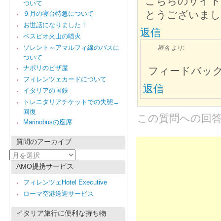
こちらのサイト
ついて
とうございまし
９月の寝台特急について
お世話になりました！
返信
ベスピオ火山の噴火
ソレント～アマルフィ線のバスに
匿名
より:
ついて
ナポリのピザ屋
フィードバッ
フィレンツェカードについて
返信
イタリアの国鉄
トレニタリアチケットでの失態→
回復
この質問への回
Marinobusの座席
質問のアーカイブ
質
問
AMO提携サービス
の
ア
フィレンツェHotel Executive
ー
ローマ空港送迎サービス
カ
イ
ブ
イタリア旅行に便利な持ち物