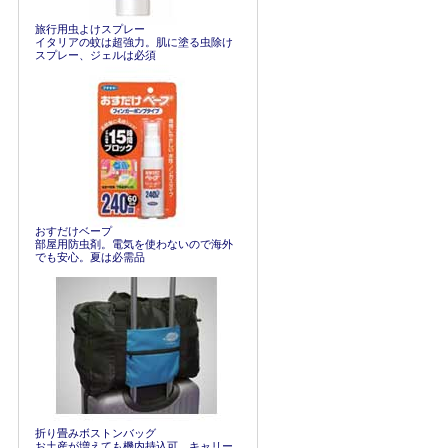
旅行用虫よけスプレー
イタリアの蚊は超強力。肌に塗る虫除け
スプレー、ジェルは必須
おすだけベープ
部屋用防虫剤。電気を使わないので海外
でも安心。夏は必需品
折り畳みボストンバッグ
お土産が増えても機内持込可。キャリー