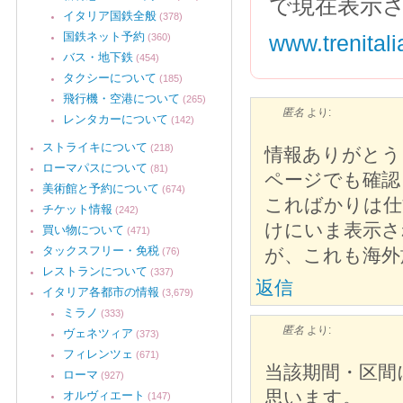
で現在表示
イタリア国鉄全般
(378)
国鉄ネット予約
www.trenital
(360)
バス・地下鉄
(454)
タクシーについて
(185)
飛行機・空港について
(265)
匿名
より:
レンタカーについて
(142)
ストライキについて
(218)
情報ありがとう
ローマパスについて
(81)
ページでも確認
美術館と予約について
(674)
こればかりは仕
チケット情報
(242)
けにいま表示さ
買い物について
(471)
タックスフリー・免税
が、これも海外
(76)
レストランについて
(337)
返信
イタリア各都市の情報
(3,679)
ミラノ
(333)
匿名
より:
ヴェネツィア
(373)
フィレンツェ
(671)
当該期間・区間
ローマ
(927)
思います。
オルヴィエート
(147)