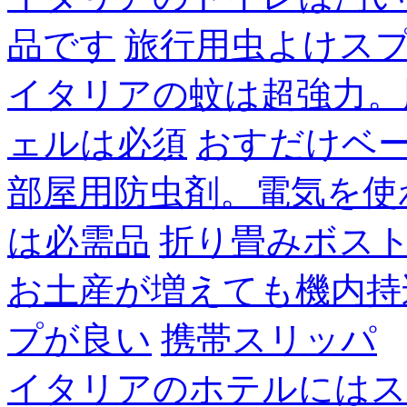
品です
旅行用虫よけス
イタリアの蚊は超強力。
ェルは必須
おすだけベ
部屋用防虫剤。電気を使
は必需品
折り畳みボス
お土産が増えても機内持
プが良い
携帯スリッパ
イタリアのホテルにはス