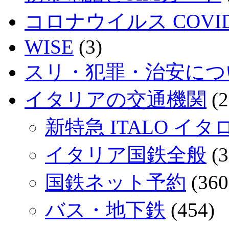
コロナウイルス COVID
WISE
(3)
スリ・犯罪・治安につ
イタリアの交通機関
(2
新特急 ITALO イタ
イタリア国鉄全般
(3
国鉄ネット予約
(360
バス・地下鉄
(454)