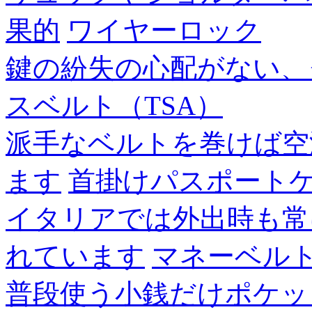
果的
ワイヤーロック
鍵の紛失の心配がない、
スベルト（TSA）
派手なベルトを巻けば空
ます
首掛けパスポート
イタリアでは外出時も常
れています
マネーベル
普段使う小銭だけポケッ