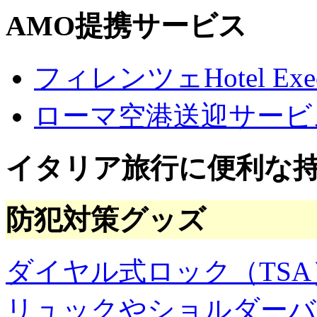
問
の
AMO提携サービス
ア
ー
カ
フィレンツェHotel Execu
イ
ブ
ローマ空港送迎サービ
イタリア旅行に便利な
防犯対策グッズ
ダイヤル式ロック（TSA
リュックやショルダーバ