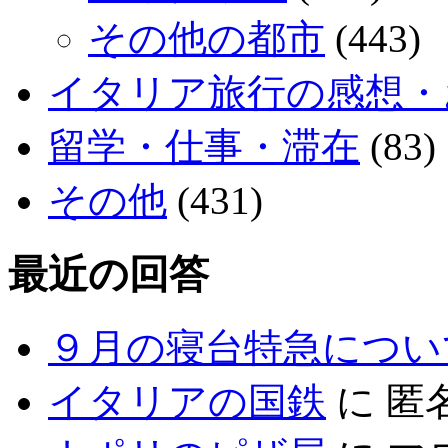
その他の都市
(443)
イタリア旅行の感想・
留学・仕事・滞在
(83)
その他
(431)
最近の回答
９月の寝台特急につい
イタリアの国鉄
に
匿