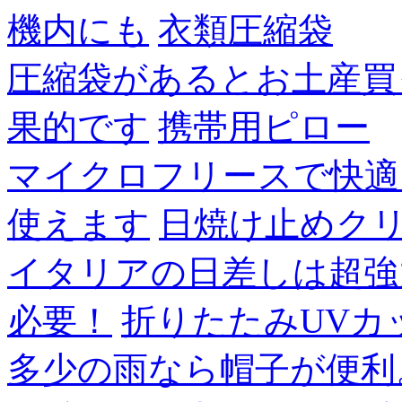
機内にも
衣類圧縮袋
圧縮袋があるとお土産買
果的です
携帯用ピロー
マイクロフリースで快適
使えます
日焼け止めク
イタリアの日差しは超強
必要！
折りたたみUVカ
多少の雨なら帽子が便利