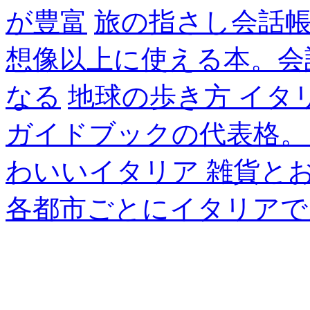
が豊富
旅の指さし会話帳
想像以上に使える本。会
なる
地球の歩き方 イタ
ガイドブックの代表格。
わいいイタリア 雑貨と
各都市ごとにイタリアで