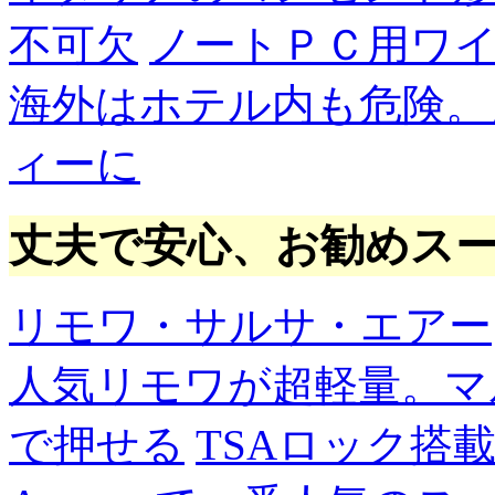
不可欠
ノートＰＣ用ワ
海外はホテル内も危険。
ィーに
丈夫で安心、お勧めス
リモワ・サルサ・エアー
人気リモワが超軽量。マ
で押せる
TSAロック搭