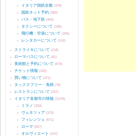
イタリア国鉄全般
(378)
国鉄ネット予約
(360)
バス・地下鉄
(454)
タクシーについて
(185)
飛行機・空港について
(265)
レンタカーについて
(142)
ストライキについて
(218)
ローマパスについて
(81)
美術館と予約について
(674)
チケット情報
(242)
買い物について
(471)
タックスフリー・免税
(76)
レストランについて
(337)
イタリア各都市の情報
(3,678)
ミラノ
(333)
ヴェネツィア
(373)
フィレンツェ
(671)
ローマ
(927)
オルヴィエート
(147)