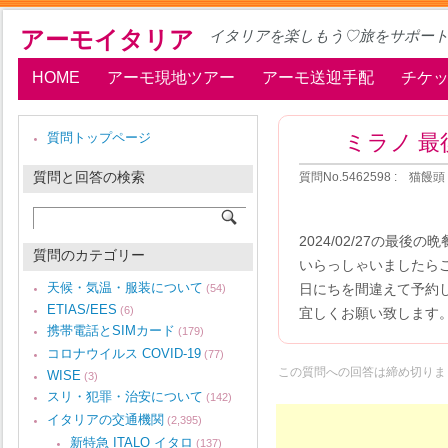
アーモイタリア
イタリアを楽しもう♡旅をサポー
HOME
アーモ現地ツアー
アーモ送迎手配
チケ
ミラノ 最
質問トップページ
質問と回答の検索
質問No.5462598 : 猫饅頭
2024/02/27の最
質問のカテゴリー
いらっしゃいましたら
天候・気温・服装について
日にちを間違えて予約
(54)
ETIAS/EES
(6)
宜しくお願い致します
携帯電話とSIMカード
(179)
コロナウイルス COVID-19
(77)
この質問への回答は締め切りま
WISE
(3)
スリ・犯罪・治安について
(142)
イタリアの交通機関
(2,395)
新特急 ITALO イタロ
(137)