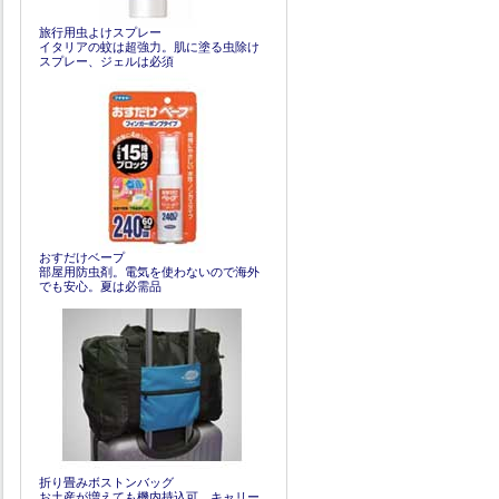
旅行用虫よけスプレー
イタリアの蚊は超強力。肌に塗る虫除け
スプレー、ジェルは必須
おすだけベープ
部屋用防虫剤。電気を使わないので海外
でも安心。夏は必需品
折り畳みボストンバッグ
お土産が増えても機内持込可。キャリー