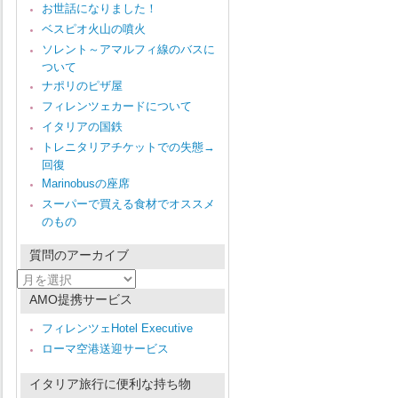
お世話になりました！
ベスピオ火山の噴火
ソレント～アマルフィ線のバスに
ついて
ナポリのピザ屋
フィレンツェカードについて
イタリアの国鉄
トレニタリアチケットでの失態→
回復
Marinobusの座席
スーパーで買える食材でオススメ
のもの
質問のアーカイブ
質
問
AMO提携サービス
の
ア
フィレンツェHotel Executive
ー
ローマ空港送迎サービス
カ
イ
ブ
イタリア旅行に便利な持ち物