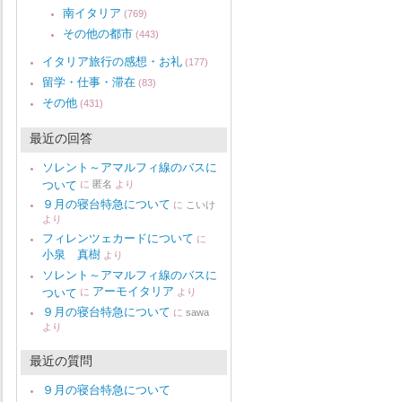
南イタリア
(769)
その他の都市
(443)
イタリア旅行の感想・お礼
(177)
留学・仕事・滞在
(83)
その他
(431)
最近の回答
ソレント～アマルフィ線のバスに
ついて
に
匿名
より
９月の寝台特急について
に
こいけ
より
フィレンツェカードについて
に
小泉 真樹
より
ソレント～アマルフィ線のバスに
アーモイタリア
ついて
に
より
９月の寝台特急について
に
sawa
より
最近の質問
９月の寝台特急について