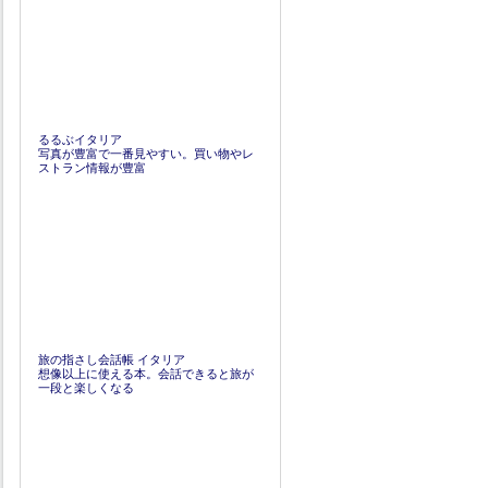
るるぶイタリア
写真が豊富で一番見やすい。買い物やレ
ストラン情報が豊富
旅の指さし会話帳 イタリア
想像以上に使える本。会話できると旅が
一段と楽しくなる