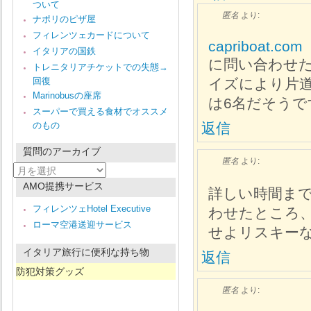
ついて
匿名
より:
ナポリのピザ屋
フィレンツェカードについて
capriboat.com
イタリアの国鉄
に問い合わせ
トレニタリアチケットでの失態→
回復
イズにより片道1
Marinobusの座席
は6名だそうで
スーパーで買える食材でオススメ
のもの
返信
質問のアーカイブ
匿名
より:
質
問
AMO提携サービス
詳しい時間ま
の
ア
フィレンツェHotel Executive
わせたところ、
ー
ローマ空港送迎サービス
カ
せよリスキー
イ
ブ
イタリア旅行に便利な持ち物
返信
防犯対策グッズ
匿名
より: