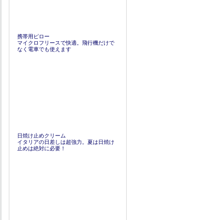
携帯用ピロー
マイクロフリースで快適。飛行機だけで
なく電車でも使えます
日焼け止めクリーム
イタリアの日差しは超強力。夏は日焼け
止めは絶対に必要！