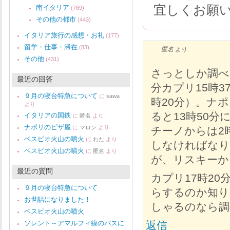
宜しくお願
南イタリア
(769)
その他の都市
(443)
イタリア旅行の感想・お礼
(177)
留学・仕事・滞在
(83)
匿名
より:
その他
(431)
さっとしか調べ
最近の回答
分カプリ15時3
９月の寝台特急について
に
sawa
時20分）。ナ
より
ると13時50
イタリアの国鉄
に
匿名
より
ナポリのピザ屋
に
マロン
より
チーノからは2
ベスピオ火山の噴火
に
わた
より
しなければなり
ベスピオ火山の噴火
に
匿名
より
が、リスキーか
最近の質問
カプリ17時2
９月の寝台特急について
らするのか知り
お世話になりました！
しゃるのなら調
ベスピオ火山の噴火
ソレント～アマルフィ線のバスに
返信