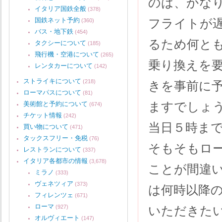
のは、かな
イタリア国鉄全般
(378)
国鉄ネット予約
フライトが
(360)
バス・地下鉄
(454)
るため何と
タクシーについて
(185)
飛行機・空港について
(265)
乗り換えを
レンタカーについて
(142)
ストライキについて
(218)
きを事前に
ローマパスについて
(81)
ますでしょ
美術館と予約について
(674)
チケット情報
(242)
当日５時ま
買い物について
(471)
タックスフリー・免税
(76)
そもそもロ
レストランについて
(337)
イタリア各都市の情報
(3,678)
ことが間違
ミラノ
(333)
ヴェネツィア
(373)
は何時以降
フィレンツェ
(671)
ローマ
(927)
いただきた
オルヴィエート
(147)