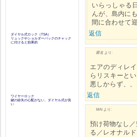
いらっしゃる日
んが、島内に
間に合わせて
返信
ダイヤル式ロック（TSA）
リュックやショルダーバックのチャック
に付けると効果的
匿名
より:
エアのディレイ
らリスキーとい
悪しからず、、
返信
ワイヤーロック
鍵の紛失の心配がない、ダイヤル式が良
い
MAt
より:
預け荷物なし／
る／レオナルド