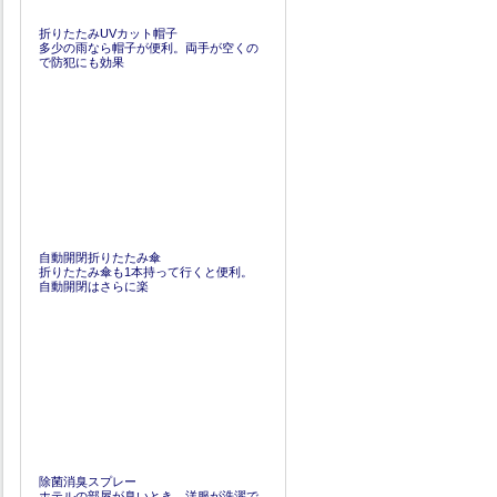
折りたたみUVカット帽子
多少の雨なら帽子が便利。両手が空くの
で防犯にも効果
自動開閉折りたたみ傘
折りたたみ傘も1本持って行くと便利。
自動開閉はさらに楽
除菌消臭スプレー
ホテルの部屋が臭いとき、洋服が洗濯で