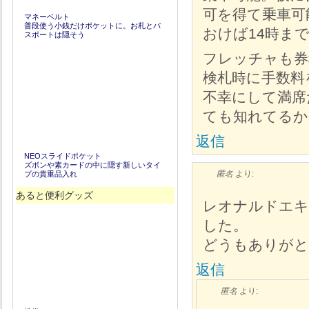
可を得て乗車可
マネーベルト
普段使う小銭だけポケットに。お札とパ
おけば14時ま
スポートは隠そう
フレッチャも券
検札時に手数料
不幸にして満席
ても知れてるか
返信
NEOスライドポケット
ズボンや素カードの中に隠す新しいタイ
匿名
より:
プの貴重品入れ
あると便利グッズ
レオナルドエキ
した。
どうもありがと
返信
匿名
より: