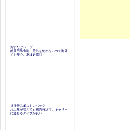
おすだけベープ
部屋用防虫剤。電気を使わないので海外
でも安心。夏は必需品
折り畳みボストンバッグ
お土産が増えても機内持込可。キャリー
に通せるタイプが良い