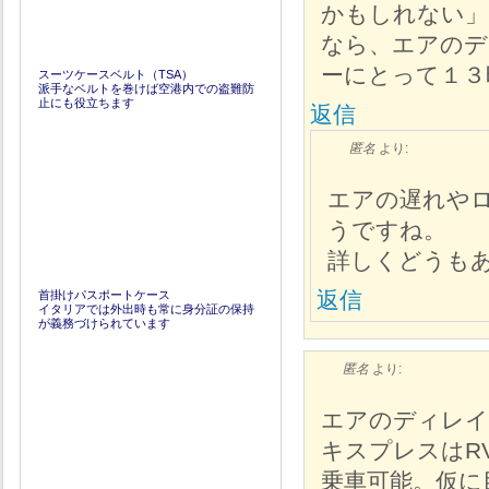
かもしれない」
なら、エアのデ
ーにとって１３
スーツケースベルト（TSA）
派手なベルトを巻けば空港内での盗難防
止にも役立ちます
返信
匿名
より:
エアの遅れやロ
うですね。
詳しくどうも
返信
首掛けパスポートケース
イタリアでは外出時も常に身分証の保持
が義務づけられています
匿名
より:
エアのディレイ
キスプレスはR
乗車可能。仮に