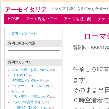
アーモイタリア
イタリアを楽しもう♡旅をサポー
HOME
アーモ現地ツアー
アーモ送迎手配
チケ
ローマ
質問トップページ
質問と回答の検索
質問No.5561
質問のカテゴリー
午前１０時
天候・気温・服装について
(54)
ETIAS/EES
(6)
ます。
携帯電話とSIMカード
(179)
コロナウイルス COVID-19
(77)
そのまま当
WISE
(3)
スリ・犯罪・治安について
(142)
０時空港着
イタリアの交通機関
(2,395)
新特急 ITALO イタロ
(137)