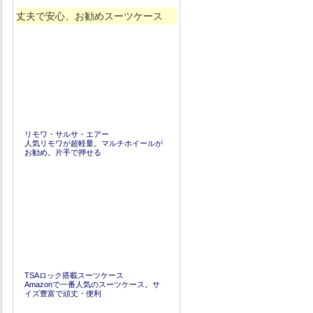
丈夫で安心、お勧めスーツケース
リモワ・サルサ・エアー
人気リモワが超軽量。マルチホイールが
お勧め。片手で押せる
TSAロック搭載スーツケース
Amazonで一番人気のスーツケース。サ
イズ豊富で頑丈・便利