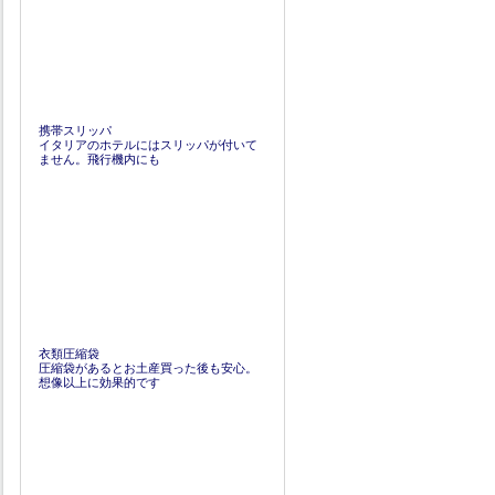
携帯スリッパ
イタリアのホテルにはスリッパが付いて
ません。飛行機内にも
衣類圧縮袋
圧縮袋があるとお土産買った後も安心。
想像以上に効果的です