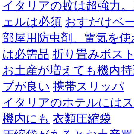
イタリアの蚊は超強力。
ェルは必須
おすだけベ
部屋用防虫剤。電気を使
は必需品
折り畳みボス
お土産が増えても機内持
プが良い
携帯スリッパ
イタリアのホテルにはス
機内にも
衣類圧縮袋