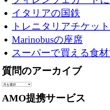
イタリアの国鉄
トレニタリアチケット
Marinobusの座席
スーパーで買える食材
質問のアーカイブ
質
問
の
AMO提携サービス
ア
ー
カ