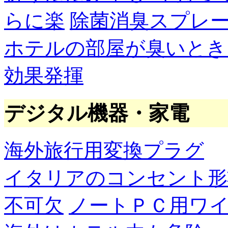
らに楽
除菌消臭スプレ
ホテルの部屋が臭いとき
効果発揮
デジタル機器・家電
海外旅行用変換プラグ
イタリアのコンセント形
不可欠
ノートＰＣ用ワ