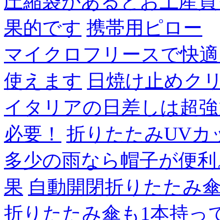
圧縮袋があるとお土産買
果的です
携帯用ピロー
マイクロフリースで快適
使えます
日焼け止めク
イタリアの日差しは超強
必要！
折りたたみUVカ
多少の雨なら帽子が便利
果
自動開閉折りたたみ
折りたたみ傘も1本持っ