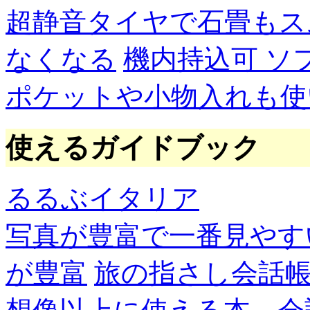
超静音タイヤで石畳もス
なくなる
機内持込可 ソ
ポケットや小物入れも使
使えるガイドブック
るるぶイタリア
写真が豊富で一番見やす
が豊富
旅の指さし会話帳