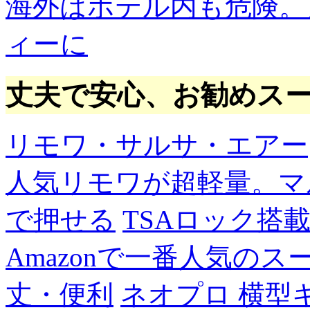
海外はホテル内も危険。
ィーに
丈夫で安心、お勧めス
リモワ・サルサ・エアー
人気リモワが超軽量。マ
で押せる
TSAロック搭
Amazonで一番人気の
丈・便利
ネオプロ 横型