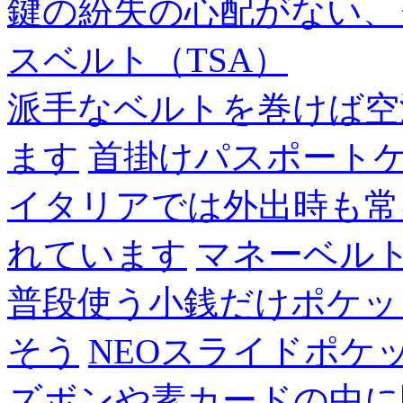
鍵の紛失の心配がない、
スベルト（TSA）
派手なベルトを巻けば空
ます
首掛けパスポート
イタリアでは外出時も常
れています
マネーベル
普段使う小銭だけポケッ
そう
NEOスライドポケ
ズボンや素カードの中に