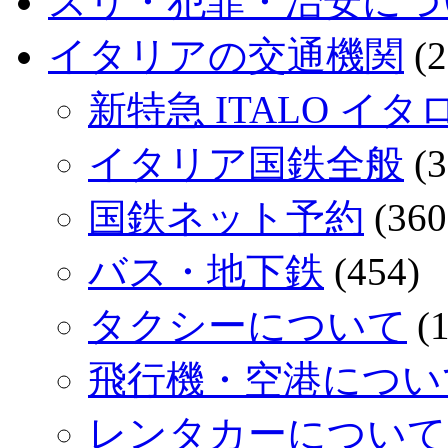
スリ・犯罪・治安につ
イタリアの交通機関
(2
新特急 ITALO イタ
イタリア国鉄全般
(3
国鉄ネット予約
(360
バス・地下鉄
(454)
タクシーについて
(1
飛行機・空港につい
レンタカーについて