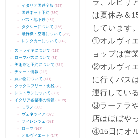
ラ、ルビリ
イタリア国鉄全般
(378)
国鉄ネット予約
は夏休み＆1
(360)
バス・地下鉄
(454)
しています
タクシーについて
(185)
飛行機・空港について
(265)
①オルヴィ
レンタカーについて
(142)
ストライキについて
(218)
ョップは営
ローマパスについて
(81)
美術館と予約について
②オルヴィ
(674)
チケット情報
(242)
に行くバスは
買い物について
(471)
タックスフリー・免税
(76)
運行してい
レストランについて
(337)
イタリア各都市の情報
(3,679)
③ラーテラや
ミラノ
(333)
ヴェネツィア
(373)
店はほぼや
フィレンツェ
(671)
ローマ
(927)
④15日に
オルヴィエート
(147)