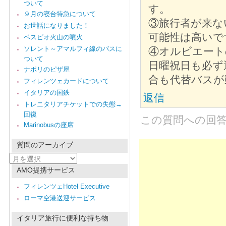
ついて
す。
９月の寝台特急について
③旅行者が来な
お世話になりました！
可能性は高いで
ベスピオ火山の噴火
ソレント～アマルフィ線のバスに
④オルビエート
ついて
日曜祝日も必ず
ナポリのピザ屋
合も代替バスが
フィレンツェカードについて
イタリアの国鉄
返信
トレニタリアチケットでの失態→
回復
この質問への回
Marinobusの座席
質問のアーカイブ
質
問
AMO提携サービス
の
ア
フィレンツェHotel Executive
ー
ローマ空港送迎サービス
カ
イ
ブ
イタリア旅行に便利な持ち物