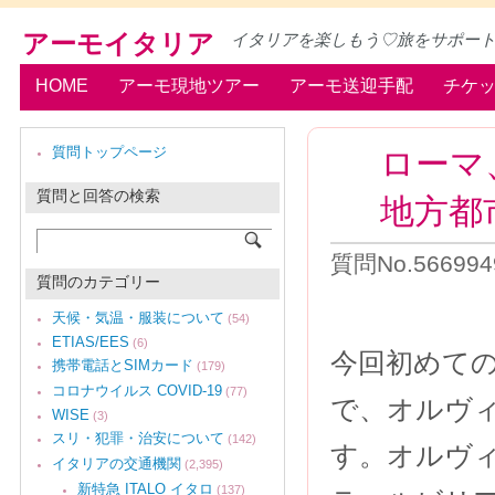
アーモイタリア
イタリアを楽しもう♡旅をサポー
HOME
アーモ現地ツアー
アーモ送迎手配
チケ
ローマ
質問トップページ
質問と回答の検索
地方都
質問No.56699
質問のカテゴリー
天候・気温・服装について
(54)
ETIAS/EES
(6)
今回初めての
携帯電話とSIMカード
(179)
コロナウイルス COVID-19
(77)
で、オルヴィ
WISE
(3)
スリ・犯罪・治安について
(142)
す。オルヴ
イタリアの交通機関
(2,395)
新特急 ITALO イタロ
(137)