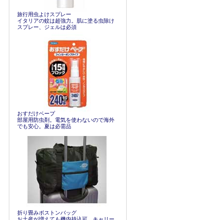
旅行用虫よけスプレー
イタリアの蚊は超強力。肌に塗る虫除け
スプレー、ジェルは必須
おすだけベープ
部屋用防虫剤。電気を使わないので海外
でも安心。夏は必需品
折り畳みボストンバッグ
お土産が増えても機内持込可。キャリー