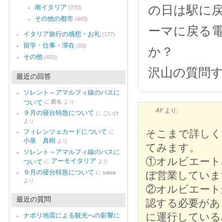
の日は駅に
南イタリア
(770)
その他の都市
(443)
ーマに戻る
イタリア旅行の感想・お礼
(177)
留学・仕事・滞在
(83)
か？
その他
(431)
沢山の質問
最近の回答
ソレント～アマルフィ線のバスに
ついて
に
匿名
より
AY
より:
９月の寝台特急について
に
こいけ
より
フィレンツェカードについて
そこまで詳しく
に
小泉 真樹
より
てみます。
ソレント～アマルフィ線のバスに
①オルビエート
アーモイタリア
ついて
に
より
９月の寝台特急について
に
sawa
ぼ営業していま
より
②オルビエート
最近の質問
認する必要があ
に運行している
ナポリ地震による観光への影響に