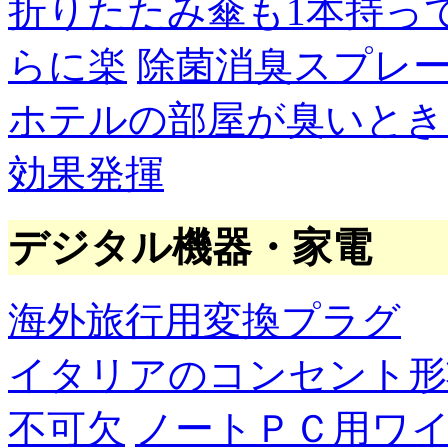
折りたたみ傘も1本持っ
らに楽
除菌消臭スプレ
ホテルの部屋が臭いとき
効果発揮
デジタル機器・家電
海外旅行用変換プラグ
イタリアのコンセント形
不可欠
ノートＰＣ用ワ