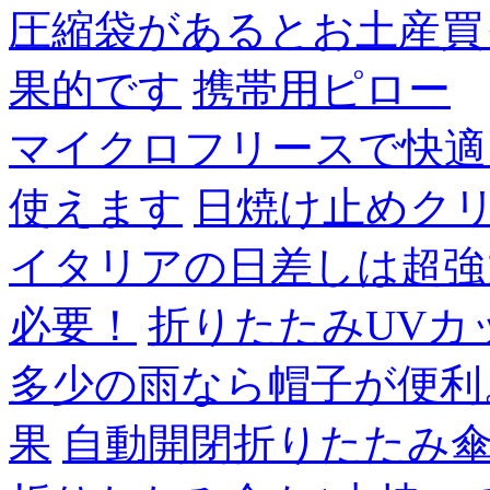
圧縮袋があるとお土産買
果的です
携帯用ピロー
マイクロフリースで快適
使えます
日焼け止めク
イタリアの日差しは超強
必要！
折りたたみUVカ
多少の雨なら帽子が便利
果
自動開閉折りたたみ