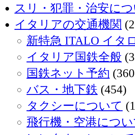
スリ・犯罪・治安につ
イタリアの交通機関
(2
新特急 ITALO イタ
イタリア国鉄全般
(3
国鉄ネット予約
(360
バス・地下鉄
(454)
タクシーについて
(1
飛行機・空港につい