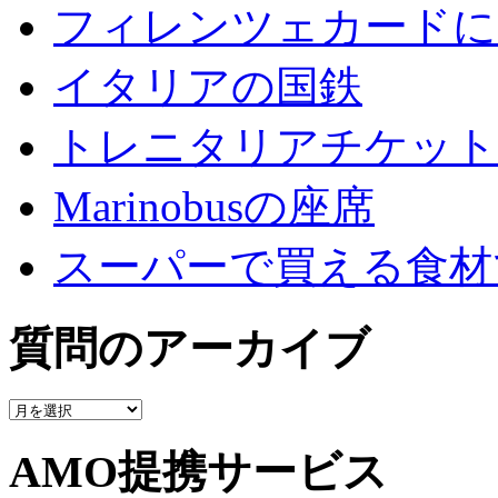
フィレンツェカードに
イタリアの国鉄
トレニタリアチケット
Marinobusの座席
スーパーで買える食材
質問のアーカイブ
質
問
の
AMO提携サービス
ア