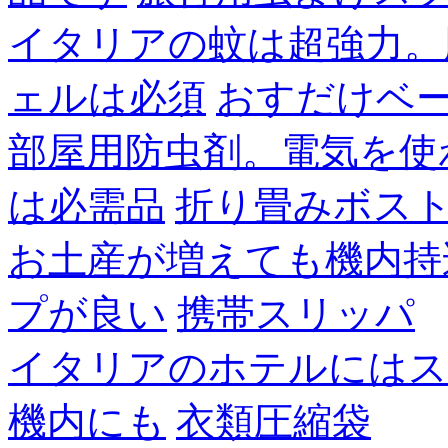
イタリアの蚊は超強力。
ェルは必須
おすだけベ
部屋用防虫剤。電気を使
は必需品
折り畳みボス
お土産が増えても機内持
プが良い
携帯スリッパ
イタリアのホテルにはス
機内にも
衣類圧縮袋