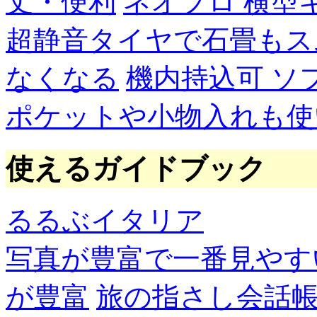
丈・便利
ネオプロ 横型
超静音タイヤで石畳もス
なくなる
機内持込可 ソ
ポケットや小物入れも使
使えるガイドブック
るるぶイタリア
写真が豊富で一番見やす
が豊富
旅の指さし会話帳