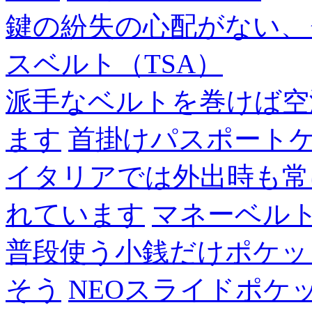
鍵の紛失の心配がない、
スベルト（TSA）
派手なベルトを巻けば空
ます
首掛けパスポート
イタリアでは外出時も常
れています
マネーベル
普段使う小銭だけポケッ
そう
NEOスライドポケ