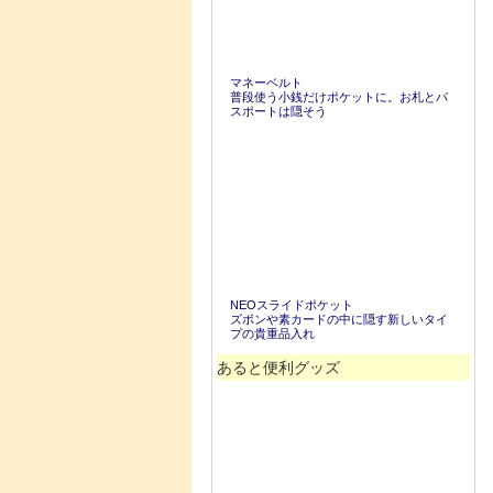
マネーベルト
普段使う小銭だけポケットに。お札とパ
スポートは隠そう
NEOスライドポケット
ズボンや素カードの中に隠す新しいタイ
プの貴重品入れ
あると便利グッズ