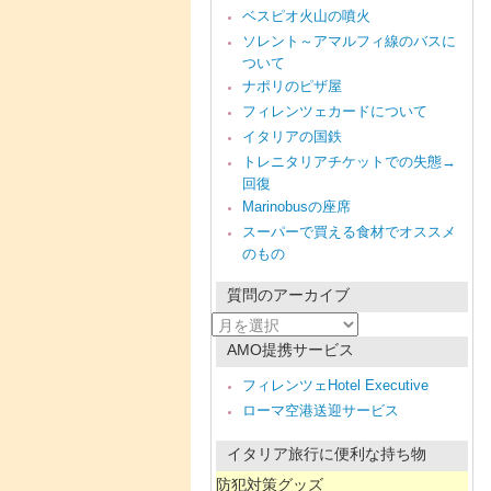
ベスピオ火山の噴火
ソレント～アマルフィ線のバスに
ついて
ナポリのピザ屋
フィレンツェカードについて
イタリアの国鉄
トレニタリアチケットでの失態→
回復
Marinobusの座席
スーパーで買える食材でオススメ
のもの
質問のアーカイブ
質
問
AMO提携サービス
の
ア
フィレンツェHotel Executive
ー
ローマ空港送迎サービス
カ
イ
ブ
イタリア旅行に便利な持ち物
防犯対策グッズ