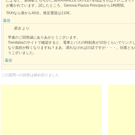
によると、乗降駅どちらかにSERRAVALLE OUTLETを指定すればトレニ
が書かれています。試したところ、Genova Piazza Principeから1時間弱。
TAXIなら港から40分。推定運賃は110€。
返信
匿名
より:
早速のご回答誠にありあがとうございます。
Trenitaliaのサイトで確認すると、電車とバスの時刻表が10分くらいでリ
なり負担が軽くなりますね？まあ、遅れなければの話ですが・・・。往復ともe-T
うございました。
返信
この質問への回答は締め切りました