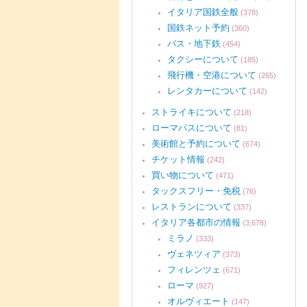
イタリア国鉄全般
(378)
国鉄ネット予約
(360)
バス・地下鉄
(454)
タクシーについて
(185)
飛行機・空港について
(265)
レンタカーについて
(142)
ストライキについて
(218)
ローマパスについて
(81)
美術館と予約について
(674)
チケット情報
(242)
買い物について
(471)
タックスフリー・免税
(76)
レストランについて
(337)
イタリア各都市の情報
(3,678)
ミラノ
(333)
ヴェネツィア
(373)
フィレンツェ
(671)
ローマ
(927)
オルヴィエート
(147)