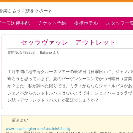
を楽しもう♡旅をサポート
アーモ送迎手配
チケット予約
提携ホテル
スタッフ一
セッラヴァッレ アウトレット
質問No.5738202 : Italiano より
７月中旬に地中海クルーズツアーの最終日（日曜日）に、ジェノバ
寄ろうと思っています。夏のバーゲンシーズンでかつ日曜日（営業
か？また、私が調べた限りでは、ミラノからならシャトルバスがあ
ジェノバからのシャトルバスはないようです。ジェノバ→セッラヴ
レ駅→アウトレット（バス）が最短でしょうか？
匿名
より:
www.mcarthurglen.com/it/outlets/it/desig…