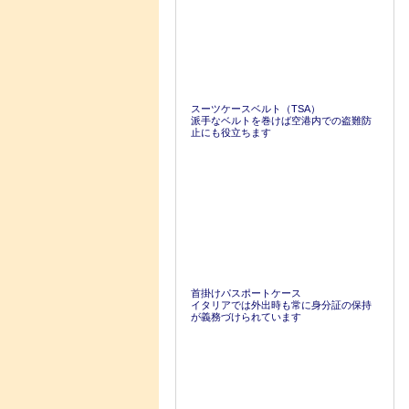
スーツケースベルト（TSA）
派手なベルトを巻けば空港内での盗難防
止にも役立ちます
首掛けパスポートケース
イタリアでは外出時も常に身分証の保持
が義務づけられています