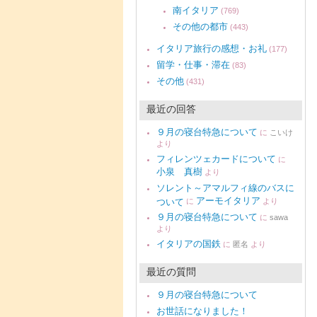
南イタリア
(769)
その他の都市
(443)
イタリア旅行の感想・お礼
(177)
留学・仕事・滞在
(83)
その他
(431)
最近の回答
９月の寝台特急について
に
こいけ
より
フィレンツェカードについて
に
小泉 真樹
より
ソレント～アマルフィ線のバスに
アーモイタリア
ついて
に
より
９月の寝台特急について
に
sawa
より
イタリアの国鉄
に
匿名
より
最近の質問
９月の寝台特急について
お世話になりました！