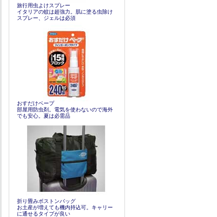
旅行用虫よけスプレー
イタリアの蚊は超強力。肌に塗る虫除け
スプレー、ジェルは必須
おすだけベープ
部屋用防虫剤。電気を使わないので海外
でも安心。夏は必需品
折り畳みボストンバッグ
お土産が増えても機内持込可。キャリー
に通せるタイプが良い