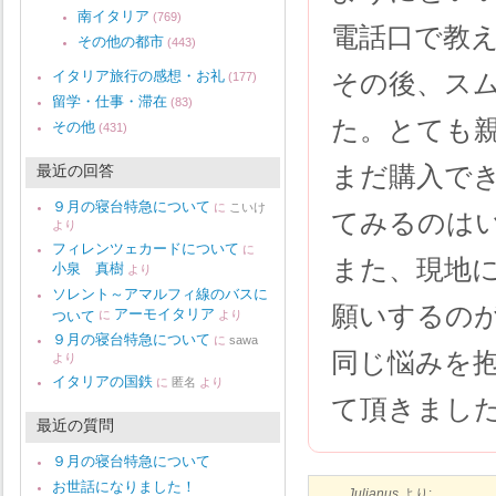
南イタリア
(769)
電話口で教
その他の都市
(443)
イタリア旅行の感想・お礼
その後、ス
(177)
留学・仕事・滞在
(83)
た。とても
その他
(431)
まだ購入で
最近の回答
９月の寝台特急について
に
こいけ
てみるのは
より
フィレンツェカードについて
に
また、現地
小泉 真樹
より
ソレント～アマルフィ線のバスに
願いするの
アーモイタリア
ついて
に
より
９月の寝台特急について
に
sawa
同じ悩みを
より
イタリアの国鉄
に
匿名
より
て頂きまし
最近の質問
９月の寝台特急について
お世話になりました！
Julianus
より: