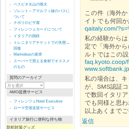
ベスピオ火山の噴火
ソレント～アマルフィ線のバスに
この件（海外か
ついて
イトでも何回か
ナポリのピザ屋
qaitaly.com
フィレンツェカードについて
イタリアの国鉄
私の経験からは
トレニタリアチケットでの失態→
定で「海外から
回復
ルトではこの設
Marinobusの座席
faq.kyoto.coop
スーパーで買える食材でオススメ
のもの
www.softbank.jp
質問のアーカイブ
私の場合は、キャリ
質
が、SMS認証
問
AMO提携サービス
で数回イタリア
の
ア
フィレンツェHotel Executive
でも同様と思わ
ー
ローマ空港送迎サービス
カ
以上あくまでご
イ
ブ
イタリア旅行に便利な持ち物
返信
防犯対策グッズ