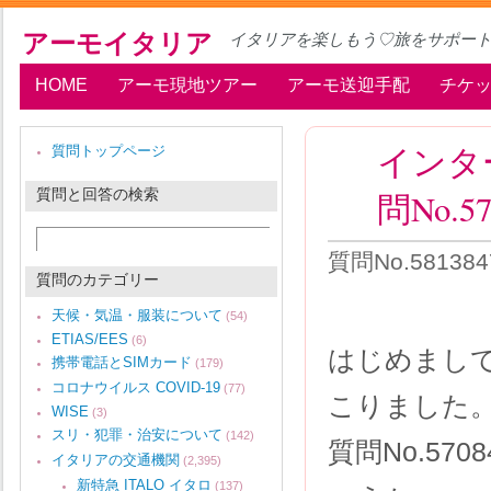
アーモイタリア
イタリアを楽しもう♡旅をサポー
HOME
アーモ現地ツアー
アーモ送迎手配
チケ
インタ
質問トップページ
質問と回答の検索
問No.5
質問No.5813
質問のカテゴリー
天候・気温・服装について
(54)
ETIAS/EES
(6)
はじめまして、
携帯電話とSIMカード
(179)
コロナウイルス COVID-19
(77)
こりました
WISE
(3)
スリ・犯罪・治安について
(142)
質問No.57
イタリアの交通機関
(2,395)
新特急 ITALO イタロ
(137)