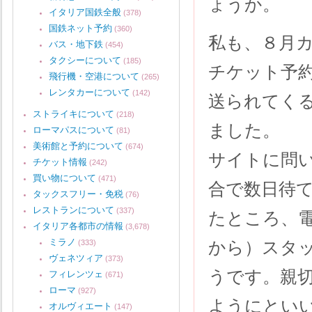
ょうか。
イタリア国鉄全般
(378)
国鉄ネット予約
(360)
私も、８月
バス・地下鉄
(454)
タクシーについて
(185)
チケット予
飛行機・空港について
(265)
レンタカーについて
(142)
送られてく
ストライキについて
(218)
ました。
ローマパスについて
(81)
美術館と予約について
(674)
サイトに問
チケット情報
(242)
買い物について
(471)
合で数日待
タックスフリー・免税
(76)
レストランについて
(337)
たところ、
イタリア各都市の情報
(3,678)
ミラノ
から）スタ
(333)
ヴェネツィア
(373)
うです。親
フィレンツェ
(671)
ローマ
(927)
ようにとい
オルヴィエート
(147)