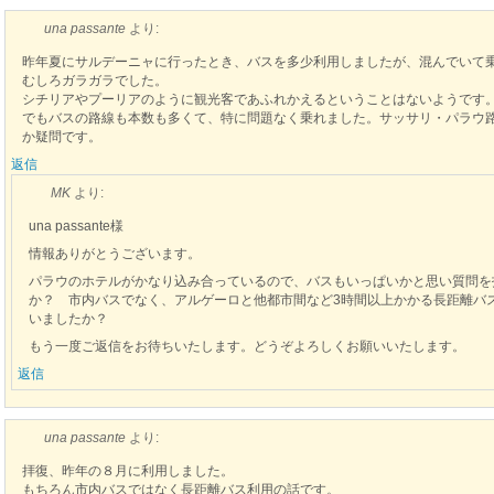
una passante
より:
昨年夏にサルデーニャに行ったとき、バスを多少利用しましたが、混んでいて
むしろガラガラでした。
シチリアやプーリアのように観光客であふれかえるということはないようです
でもバスの路線も本数も多くて、特に問題なく乗れました。サッサリ・パラウ
か疑問です。
返信
MK
より:
una passante様
情報ありがとうございます。
パラウのホテルがかなり込み合っているので、バスもいっぱいかと思い質問を
か？ 市内バスでなく、アルゲーロと他都市間など3時間以上かかる長距離バ
いましたか？
もう一度ご返信をお待ちいたします。どうぞよろしくお願いいたします。
返信
una passante
より:
拝復、昨年の８月に利用しました。
もちろん市内バスではなく長距離バス利用の話です。