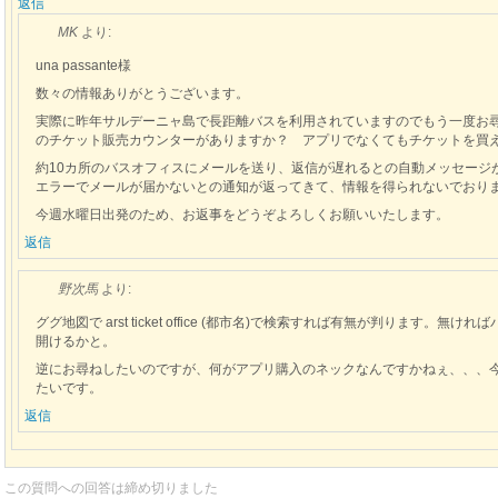
返信
MK
より:
una passante様
数々の情報ありがとうございます。
実際に昨年サルデーニャ島で長距離バスを利用されていますのでもう一度お
のチケット販売カウンターがありますか？ アプリでなくてもチケットを買
約10カ所のバスオフィスにメールを送り、返信が遅れるとの自動メッセージ
エラーでメールが届かないとの通知が返ってきて、情報を得られないでおり
今週水曜日出発のため、お返事をどうぞよろしくお願いいたします。
返信
野次馬
より:
ググ地図で arst ticket office (都市名)で検索すれば有無が判ります
開けるかと。
逆にお尋ねしたいのですが、何がアプリ購入のネックなんですかねぇ、、、
たいです。
返信
この質問への回答は締め切りました