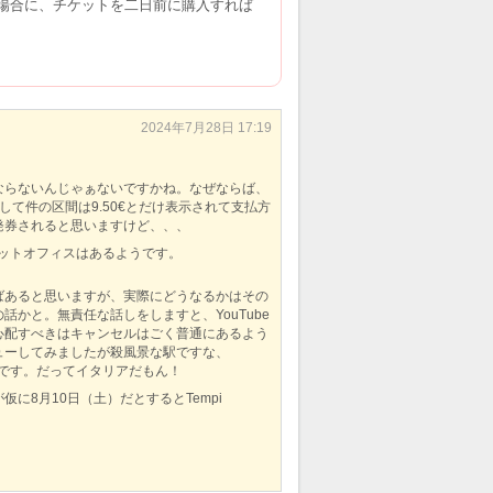
ある場合に、チケットを二日前に購入すれば
2024年7月28日 17:19
ならないんじゃぁないですかね。なぜならば、
プして件の区間は9.50€とだけ表示されて支払方
発券されると思いますけど、、、
ケットオフィスはあるようです。
ばあると思いますが、実際にどうなるかはその
かと。無責任な話しをしますと、YouTube
心配すべきはキャンセルはごく普通にあるよう
ューしてみましたが殺風景な駅ですな、
うです。だってイタリアだもん！
8月10日（土）だとするとTempi