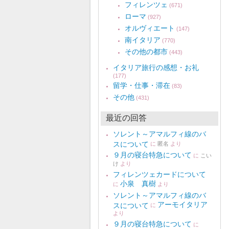
フィレンツェ
(671)
ローマ
(927)
オルヴィエート
(147)
南イタリア
(770)
その他の都市
(443)
イタリア旅行の感想・お礼
(177)
留学・仕事・滞在
(83)
その他
(431)
最近の回答
ソレント～アマルフィ線のバ
スについて
に
匿名
より
９月の寝台特急について
に
こい
け
より
フィレンツェカードについて
小泉 真樹
に
より
ソレント～アマルフィ線のバ
アーモイタリア
スについて
に
より
９月の寝台特急について
に