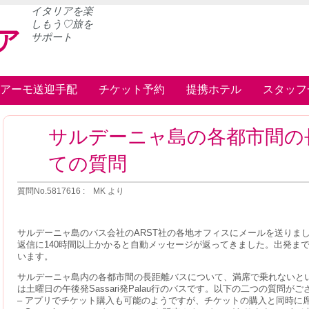
イタリアを楽
しもう♡旅を
ア
サポート
アーモ送迎手配
チケット予約
提携ホテル
スタッフ
サルデーニャ島の各都市間の
ての質問
質問No.5817616 : MK より
サルデーニャ島のバス会社のARST社の各地オフィスにメールを送りま
返信に140時間以上かかると自動メッセージが返ってきました。出発まで
います。
サルデーニャ島内の各都市間の長距離バスについて、満席で乗れないと
は土曜日の午後発Sassari発Palau行のバスです。以下の二つの質問が
– アプリでチケット購入も可能のようですが、チケットの購入と同時に