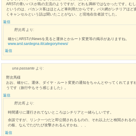
ARSTの青いバスが島の主流のようですが、どれも満杯ではなかったです。む
というのは、バカンス客はほとんど車利用だからです。バス網がシチリアほど
くキャンセルという話は聞いたことがない、と現地在住者談でした。
返信
野次馬
より:
確かにARSTのNewsを見ると運休とかルート変更等の掲示がありますね。
www.arst.sardegna.it/category/news/
返信
una passante
より:
野次馬様
おお、確かに。運休、ダイヤ・ルート変更の通知をちゃんとやってくれてます
うです（旅行中もそう感じました）。
返信
野次馬
より:
時間通りに運行されてないところはシチリアと一緒らしいです。
余談ですが、リンク一つだと即公開されるものの、それ以上だと検閲されるの
の板、なんでたびたび攻撃されるんすかね、、、
返信