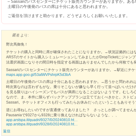
– Sassariのバスセンターにチケット販売カウンターがありますか。
土曜日の午後発のバスの席は十分にあると思われますか。
ご返信を頂けますと助かります。どうぞよろしくお願いいたします。
匿名
より:
野次馬御免！
チケットの購入と同時に席が確保されたことになりますか。→状況証拠的には
ARSTのサイトから購入シミュレーションしてみましたがDropTicketにジャン
法選択画面になりその間日時を指定する画面はありませんでしたから何枚でも
Sassariのバスセンターにチケット販売カウンターがありますか。→駅近にチ
maps.app.goo.gl/53atWVPshrpK5d3bA
土曜日の午後発のバスの席は十分にあると思われますか。→思うかと問われれ
時次第なのは言わずもがな。乗りそこないが嫌なら早く行って並べばいいだけの話
を見る限りはハイシーズンでもバスが満席になることはないようです。むしろ
なので、ま、本件に限らずバックアッププランは立てておくべきかと。ストビ
Sassari。チケットオフィスも行ってみたらお休みだったということもありそ
逆にお尋ねしたいのですが直通便ってありました？ さっとしか調べてませんが仮に
Pausaniaで9327から9328に乗り換えなければならないような、、、
app.arstspa.it/quadri/9327/0/20240810.ht…
app.arstspa.it/quadri/9328/0/20240810.ht…
返信