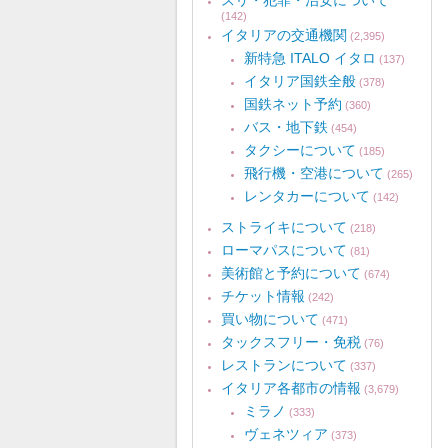
スリ・犯罪・治安について
(142)
イタリアの交通機関
(2,395)
新特急 ITALO イタロ
(137)
イタリア国鉄全般
(378)
国鉄ネット予約
(360)
バス・地下鉄
(454)
タクシーについて
(185)
飛行機・空港について
(265)
レンタカーについて
(142)
ストライキについて
(218)
ローマパスについて
(81)
美術館と予約について
(674)
チケット情報
(242)
買い物について
(471)
タックスフリー・免税
(76)
レストランについて
(337)
イタリア各都市の情報
(3,679)
ミラノ
(333)
ヴェネツィア
(373)