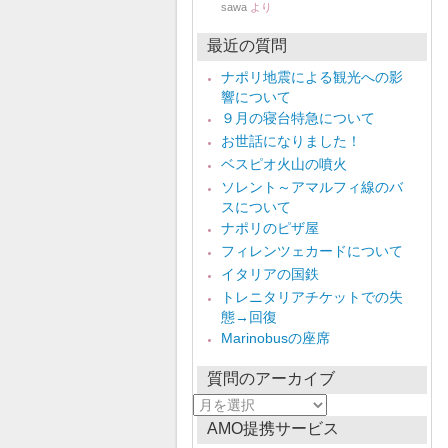
sawa
より
最近の質問
ナポリ地震による観光への影
響について
９月の寝台特急について
お世話になりました！
ベスピオ火山の噴火
ソレント～アマルフィ線のバ
スについて
ナポリのピザ屋
フィレンツェカードについて
イタリアの国鉄
トレニタリアチケットでの失
態→回復
Marinobusの座席
質問のアーカイブ
質
問
AMO提携サービス
の