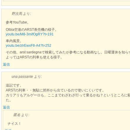
野次馬
より:
参考YouTube。
Olbia空港のARST券売機の様子。
youtu.be/M8-3mifOgRY?t=191
車内風景。
youtu.be/zlrEwxF8-A4?t=252
その他、arst sardegnaで検索してみたが参考になる動画なし。日曜運休
よってはARSTの列車も使える様子。
返信
una passante
より:
追記です。
ARSTの列車・・無駄に郊外から出ているので使いにくいです。
カリアリもアルゲーロも、ここまでわざわざ行って乗るかね？というところに
た。
返信
匿名
より:
ナイス！