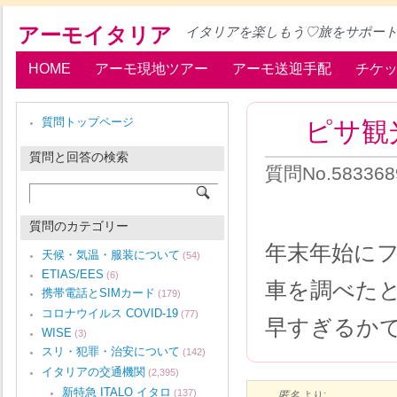
アーモイタリア
イタリアを楽しもう♡旅をサポー
HOME
アーモ現地ツアー
アーモ送迎手配
チケ
ピサ観
質問トップページ
質問と回答の検索
質問No.58336
質問のカテゴリー
年末年始に
天候・気温・服装について
(54)
ETIAS/EES
(6)
車を調べた
携帯電話とSIMカード
(179)
コロナウイルス COVID-19
(77)
早すぎるか
WISE
(3)
スリ・犯罪・治安について
(142)
イタリアの交通機関
(2,395)
新特急 ITALO イタロ
(137)
匿名
より: