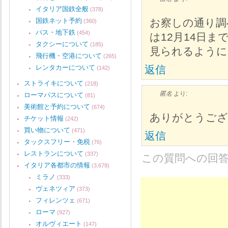
イタリア国鉄全般
(378)
国鉄ネット予約
お察しの通り調
(360)
バス・地下鉄
(454)
は12月14日
タクシーについて
(185)
見られるように
飛行機・空港について
(265)
レンタカーについて
返信
(142)
ストライキについて
(218)
匿名
より:
ローマパスについて
(81)
美術館と予約について
(674)
ありがとうござ
チケット情報
(242)
買い物について
(471)
返信
タックスフリー・免税
(76)
レストランについて
(337)
この質問への回
イタリア各都市の情報
(3,678)
ミラノ
(333)
ヴェネツィア
(373)
フィレンツェ
(671)
ローマ
(927)
オルヴィエート
(147)