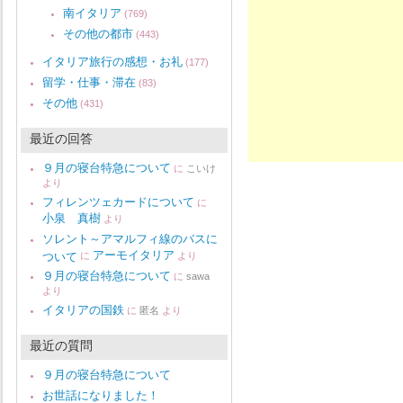
南イタリア
(769)
その他の都市
(443)
イタリア旅行の感想・お礼
(177)
留学・仕事・滞在
(83)
その他
(431)
最近の回答
９月の寝台特急について
に
こいけ
より
フィレンツェカードについて
に
小泉 真樹
より
ソレント～アマルフィ線のバスに
アーモイタリア
ついて
に
より
９月の寝台特急について
に
sawa
より
イタリアの国鉄
に
匿名
より
最近の質問
９月の寝台特急について
お世話になりました！