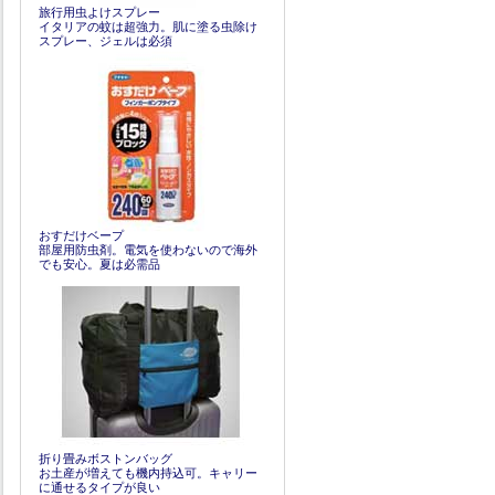
旅行用虫よけスプレー
イタリアの蚊は超強力。肌に塗る虫除け
スプレー、ジェルは必須
おすだけベープ
部屋用防虫剤。電気を使わないので海外
でも安心。夏は必需品
折り畳みボストンバッグ
お土産が増えても機内持込可。キャリー
に通せるタイプが良い