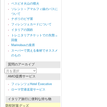
ベスピオ火山の噴火
ソレント～アマルフィ線のバスに
ついて
ナポリのピザ屋
フィレンツェカードについて
イタリアの国鉄
トレニタリアチケットでの失態→
回復
Marinobusの座席
スーパーで買える食材でオススメ
のもの
質問のアーカイブ
質
問
AMO提携サービス
の
ア
フィレンツェHotel Executive
ー
ローマ空港送迎サービス
カ
イ
ブ
イタリア旅行に便利な持ち物
防犯対策グッズ