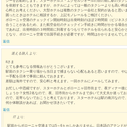
シーをお勧めします。スターホテルズ・エクセルシオールの目の前に駅のタク
を依頼することもできますが、ホテルによっては一般のタクシーよりも高い料
心料とお考えください。大型ホテルは複数のタクシー会社と契約があると思い
困ったときはホテルに相談するか、上記モノレールをご検討ください。
ボローニャ空港のチェックイン開始時刻は出発時刻のほぼ２時間前（ビジネス
合うことがあるため、また航空会社のチェックイン手続きに時間がかかる場合
であれば、出発時刻の３時間前に到着するつもりでホテルを出られると安心か
となり、ボローニャ空港で出国手続きが必要ですが、時間はかかりませんでし
返信
迷える旅人
より:
itさま
とても参考になる情報ありがとうございます。
駅前のタクシー乗り場から当日まで捕まらない心配もあると思いますので、や
ー手配を日本で事前に頼んでおきます。
差額は海外ですので、安心料と考えます。一回ホテルにメールしてみます。
お忙しい中恐縮ですが、スターホテルとボローニャ旧市街まで、夜ディナー後
しょうか？女性2名なので、夜、旧市街からホテルまで歩いて大丈夫か迷って
ので、近寄らないでおこうと考えております。スターホテルは駅の南川なので
何か体験談があれば、お聞かせ頂きたいです。
返信
IT
より:
駅前からボローニャ空港までは5～6ｋｍしかありません。日本語のアテンド