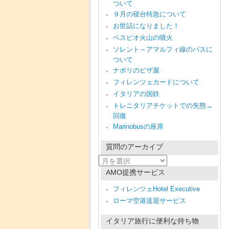
ついて
９月の寝台特急について
お世話になりました！
ベスピオ火山の噴火
ソレント～アマルフィ線のバスに
ついて
ナポリのピザ屋
フィレンツェカードについて
イタリアの国鉄
トレニタリアチケットでの失態→
回復
Marinobusの座席
質問のアーカイブ
質
問
AMO提携サービス
の
ア
フィレンツェHotel Executive
ー
ローマ空港送迎サービス
カ
イ
ブ
イタリア旅行に便利な持ち物