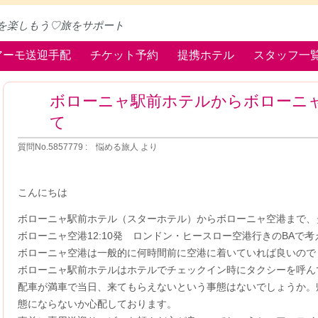
を楽しもう♡旅をサポート
アーモ送迎手配
チケット予約
提携ホテル
スタッフ一
ボローニャ駅前ホテルからボローニ
て
質問No.5857779 : 悩める旅人 より
こんにちは
ボローニャ駅前ホテル（スターホテル）からボローニャ空港まで、
ボローニャ空港12:10発 ロンドン・ヒースロー空港行きのBAで
ボローニャ空港は一般的に何時間前に空港に着いていれば良いのでしょう
ボローニャ駅前ホテルはホテルでチェックイン時にタクシーを呼ん
配車が満車で当日、来てもらえないという事態はないでしょうか。
態にならないか心配しております。