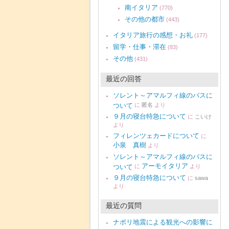
南イタリア
(770)
その他の都市
(443)
イタリア旅行の感想・お礼
(177)
留学・仕事・滞在
(83)
その他
(431)
最近の回答
ソレント～アマルフィ線のバスに
ついて
に
匿名
より
９月の寝台特急について
に
こいけ
より
フィレンツェカードについて
に
小泉 真樹
より
ソレント～アマルフィ線のバスに
アーモイタリア
ついて
に
より
９月の寝台特急について
に
sawa
より
最近の質問
ナポリ地震による観光への影響に