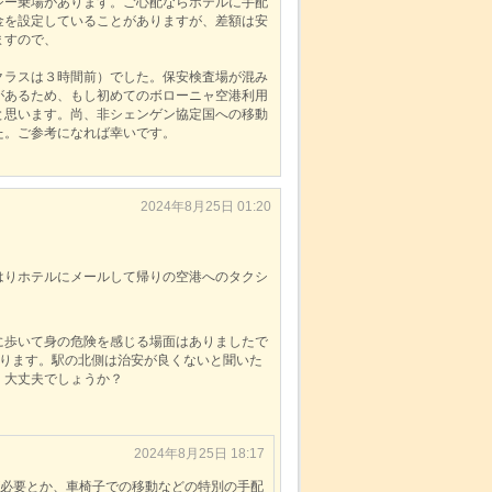
シー乗場があります。ご心配ならホテルに手配
金を設定していることがありますが、差額は安
ますので、
クラスは３時間前）でした。保安検査場が混み
があるため、もし初めてのボローニャ空港利用
と思います。尚、非シェンゲン協定国への移動
た。ご参考になれば幸いです。
2024年8月25日 01:20
はりホテルにメールして帰りの空港へのタクシ
に歩いて身の危険を感じる場面はありましたで
おります。駅の北側は治安が良くないと聞いた
、大丈夫でしょうか？
2024年8月25日 18:17
が必要とか、車椅子での移動などの特別の手配