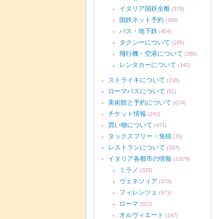
イタリア国鉄全般
(378)
国鉄ネット予約
(360)
バス・地下鉄
(454)
タクシーについて
(185)
飛行機・空港について
(265)
レンタカーについて
(142)
ストライキについて
(218)
ローマパスについて
(81)
美術館と予約について
(674)
チケット情報
(242)
買い物について
(471)
タックスフリー・免税
(76)
レストランについて
(337)
イタリア各都市の情報
(3,679)
ミラノ
(333)
ヴェネツィア
(373)
フィレンツェ
(671)
ローマ
(927)
オルヴィエート
(147)