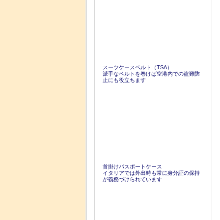
スーツケースベルト（TSA）
派手なベルトを巻けば空港内での盗難防
止にも役立ちます
首掛けパスポートケース
イタリアでは外出時も常に身分証の保持
が義務づけられています