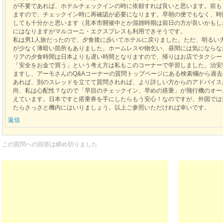
が不要であれば、ホテルチェックインの時に依頼すれば良いと思います。前も
ますので、チェックイン時に再確認が必要になります。早朝の便でもなく、時
しても十分かと思います（見本市開催中とか混雑時期は前日の方が良いかもし
にはなりますがマルコーニ・エクスプレスも利用できそうです。
私は男1人旅だったので、夕食後に歩いてホテルに戻りました。ただ、明るい
が少なく薄暗い箇所もありました。ホームレスや物乞い、昼間には気にならな
リアの夕食時間は日本よりも遅い時間となりますので、帰りはお店でタクシー
「安全をお金で買う」という考え方は私もこのコーナーで学習しました。治安
ますし、アーモさんのQ&Aコーナーの質問トップページにある検索欄から過
あれば、別のスレッドを立てて質問されれば、より詳しい方からのアドバイス
尚、私は心配性？なので「早目のチェックイン、早めの搭乗」が飛行機のオー
えています。日本ですと搭乗券を手にしたらもう安心！なのですが、外国では
たらさっさと機内にはいりましょう。以上ご参照いただければ幸いです。
返信
この質問への回答は締め切りました