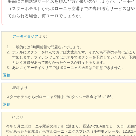
事前に専用送迎サービスを頼んだ方が良いのでしょうか。アーモイ
（スターホテル）からボローニャ空港までの専用送迎サービスはや
ておられる場合、何ユーロでしょうか。
アーモイタリア
より:
一般的には2時間前着で問題ないでしょう。
ホテルにタクシーを頼んでおけば大丈夫です。それでも不測の事態は起こり
すめします。フィレンツェではホテルでタクシーを予約していた人が、予約
という連絡があって来なかったケースが何度もあります。
あいにくアーモイタリアではボローニャの送迎はご用意できません。
返信
匿名
より:
スターホテルからボローニャ空港までのタクシー料金は16～18€。
返信
IT
より:
今年５月にボローニャ駅前のホテルに泊まり、昼過ぎのBA便でヒースロー経由
裕があったため駅裏からマルコーニ・エクスプレス（小型モノレール、12.8