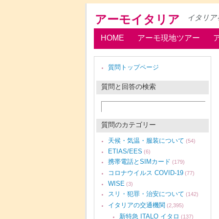
アーモイタリア
イタリア
HOME
アーモ現地ツアー
質問トップページ
質問と回答の検索
質問のカテゴリー
天候・気温・服装について
(54)
ETIAS/EES
(6)
携帯電話とSIMカード
(179)
コロナウイルス COVID-19
(77)
WISE
(3)
スリ・犯罪・治安について
(142)
イタリアの交通機関
(2,395)
新特急 ITALO イタロ
(137)