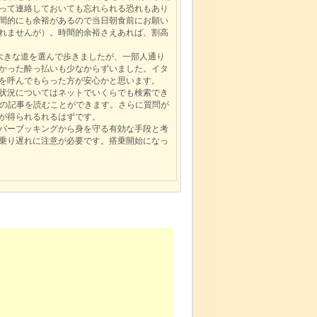
って連絡しておいても忘れられる恐れもあり
間的にも余裕があるので当日朝食前にお願い
れませんが）。時間的余裕さえあれば、割高
大きな道を選んで歩きましたが、一部人通り
かった酔っ払いも少なからずいました。イタ
を呼んでもらった方が安心かと思います。
状況についてはネットでいくらでも検索でき
去の記事を読むことができます。さらに質問が
が得られるれるはずです。
バーブッキングから身を守る有効な手段と考
乗り遅れに注意が必要です。搭乗開始になっ