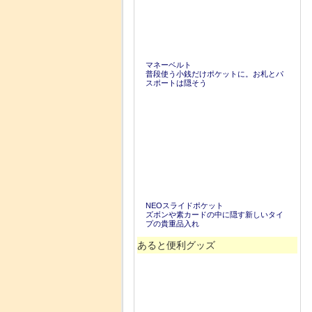
マネーベルト
普段使う小銭だけポケットに。お札とパ
スポートは隠そう
NEOスライドポケット
ズボンや素カードの中に隠す新しいタイ
プの貴重品入れ
あると便利グッズ