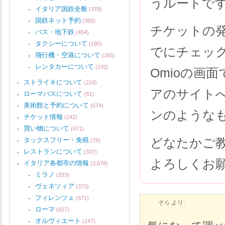
うルートで
イタリア国鉄全般
(378)
国鉄ネット予約
(360)
チケットの
バス・地下鉄
(454)
タクシーについて
(185)
でにチェッ
飛行機・空港について
(265)
レンタカーについて
(142)
Omioの画
ストライキについて
(218)
アのサイト
ローマパスについて
(81)
美術館と予約について
(674)
ンのような
チケット情報
(242)
買い物について
(471)
どなたかご
タックスフリー・免税
(76)
レストランについて
(337)
よろしくお
イタリア各都市の情報
(3,678)
ミラノ
(333)
ヴェネツィア
(373)
フィレンツェ
(671)
そら
より:
ローマ
(927)
オルヴィエート
(147)