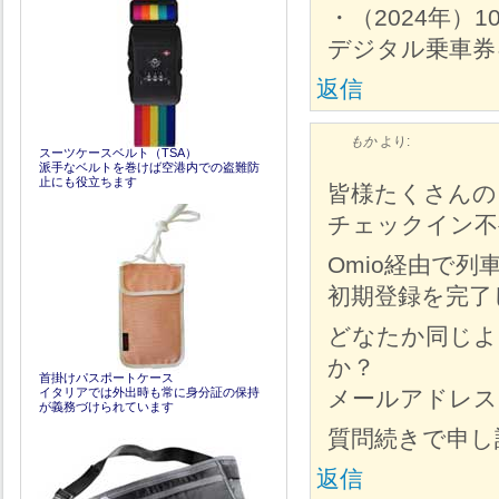
・（2024年）1
デジタル乗車券
返信
もか
より:
スーツケースベルト（TSA）
派手なベルトを巻けば空港内での盗難防
止にも役立ちます
皆様たくさんの
チェックイン不
Omio経由で列
初期登録を完了
どなたか同じよ
か？
首掛けパスポートケース
イタリアでは外出時も常に身分証の保持
メールアドレス
が義務づけられています
質問続きで申し
返信