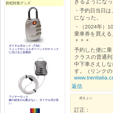
きるようになっ
防犯対策グッズ
・予約日当日は
になった。
・（2024年）1
乗車券を買える
＊＊＊
ダイヤル式ロック（TSA）
予約した便に乗
リュックやショルダーバックのチャック
に付けると効果的
クラスの普通列
中下車さえしな
す。（リンクのBi
www.trenitalia.c
返信
ワイヤーロック
匿名
より:
鍵の紛失の心配がない、ダイヤル式が良
い
訂正：