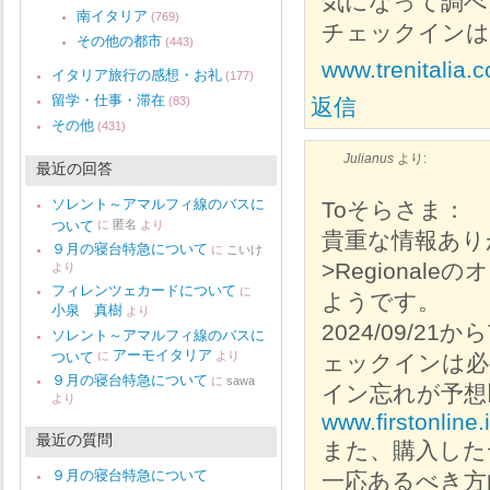
気になって調べた
南イタリア
(769)
チェックインは
その他の都市
(443)
www.trenitalia.c
イタリア旅行の感想・お礼
(177)
留学・仕事・滞在
(83)
返信
その他
(431)
Julianus
より:
最近の回答
ソレント～アマルフィ線のバスに
Toそらさま：
ついて
に
匿名
より
貴重な情報あり
９月の寝台特急について
に
こいけ
>Regiona
より
フィレンツェカードについて
に
ようです。
小泉 真樹
より
2024/09/21
ソレント～アマルフィ線のバスに
アーモイタリア
ついて
に
より
ェックインは必
９月の寝台特急について
に
sawa
イン忘れが予想
より
www.firstonline.i
最近の質問
また、購入した
９月の寝台特急について
一応あるべき方