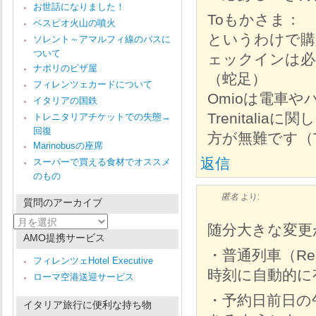
お世話になりました！
Toもかさま：
ベスピオ火山の噴火
というわけで購
ソレント～アマルフィ線のバスに
ついて
ェックインは必
ナポリのピザ屋
（蛇足）
フィレンツェカードについて
Omioは電車
イタリアの国鉄
Trenitali
トレニタリアチケットでの失態→
回復
方が無難です（T
Marinobusの座席
返信
スーパーで買える食材でオススメ
のもの
匿名
より:
質問のアーカイブ
質
随分大きな変更
問
AMO提携サービス
の
・普通列車（Re
ア
フィレンツェHotel Executive
ー
時刻に自動的に
ローマ空港送迎サービス
カ
イ
・予約日前日の午
ブ
イタリア旅行に便利な持ち物