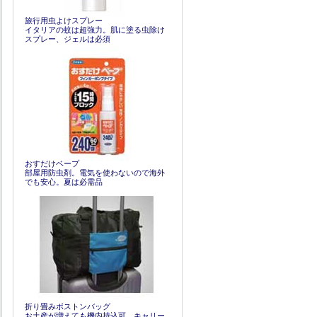
旅行用虫よけスプレー
イタリアの蚊は超強力。肌に塗る虫除け
スプレー、ジェルは必須
おすだけベープ
部屋用防虫剤。電気を使わないので海外
でも安心。夏は必需品
折り畳みボストンバッグ
お土産が増えても機内持込可。キャリー