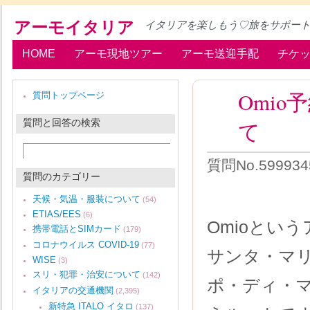
アーモイタリア
イタリアを楽しもう♡旅をサポー
HOME
アーモ現地ツアー
アーモ送迎手配
チケ
Omi
質問トップページ
質問と回答の検索
て
質問No.59993
質問のカテゴリー
天候・気温・服装について
(54)
ETIAS/EES
(6)
Omioとい
携帯電話とSIMカード
(179)
コロナウイルス COVID-19
(77)
サンタ・マ
WISE
(3)
スリ・犯罪・治安について
(142)
ポ・ディ・
イタリアの交通機関
(2,395)
新特急 ITALO イタロ
(137)