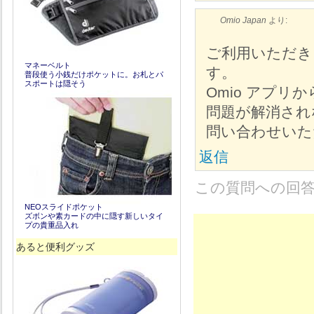
Omio Japan
より:
ご利用いただき、
マネーベルト
す。
普段使う小銭だけポケットに。お札とパ
スポートは隠そう
Omio アプ
問題が解消され
問い合わせいた
返信
この質問への回
NEOスライドポケット
ズボンや素カードの中に隠す新しいタイ
プの貴重品入れ
あると便利グッズ