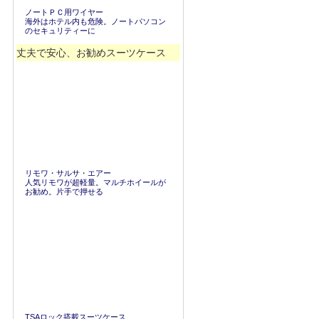
ノートＰＣ用ワイヤー
海外はホテル内も危険。ノートパソコン
のセキュリティーに
丈夫で安心、お勧めスーツケース
リモワ・サルサ・エアー
人気リモワが超軽量。マルチホイールが
お勧め。片手で押せる
TSAロック搭載スーツケース