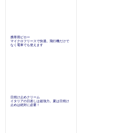
携帯用ピロー
マイクロフリースで快適。飛行機だけで
なく電車でも使えます
日焼け止めクリーム
イタリアの日差しは超強力。夏は日焼け
止めは絶対に必要！