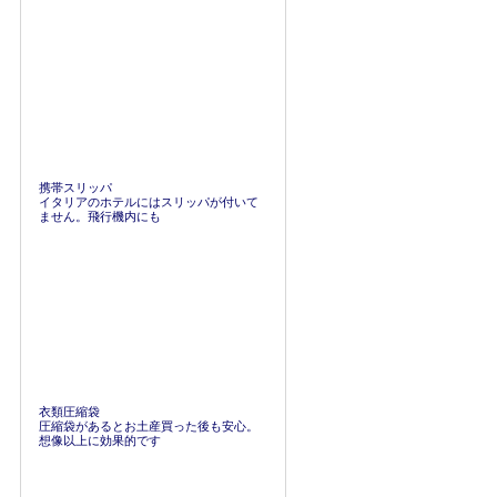
携帯スリッパ
イタリアのホテルにはスリッパが付いて
ません。飛行機内にも
衣類圧縮袋
圧縮袋があるとお土産買った後も安心。
想像以上に効果的です