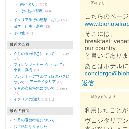
匿名
より:
南イタリア
(769)
その他の都市
(443)
こちらのページ
イタリア旅行の感想・お礼
(177)
www.biohotelra
留学・仕事・滞在
(83)
そこには、
その他
(431)
breakfast: veget
最近の回答
our country.
９月の寝台特急について
に
こいけ
と書いてありま
より
フィレンツェカードについて
あとはホテルに
に
小泉 真樹
より
concierge@bioh
ソレント～アマルフィ線のバスに
アーモイタリア
返信
ついて
に
より
９月の寝台特急について
に
sawa
より
通りすがり
より:
イタリアの国鉄
に
匿名
より
利用したことが
最近の質問
ヴェジタリアン
９月の寝台特急について
お世話になりました！
食べない）メニ