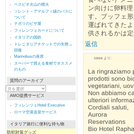
ベスピオ火山の噴火
ン向けに卵料理
ソレント～アマルフィ線のバスに
す。ブッフェ形
ついて
ナポリのピザ屋
運ばれてきたよ
フィレンツェカードについて
供されるかは定
イタリアの国鉄
返信
トレニタリアチケットでの失態→
回復
Marinobusの座席
sawa
より:
スーパーで買える食材でオススメ
のもの
La ringraziamo p
prodotti sono bio
質問のアーカイブ
vegetariani, uov
質
Non abbiamo ca
問
AMO提携サービス
の
ulteriori informa
ア
フィレンツェHotel Executive
Cordiali saluti,
ー
ローマ空港送迎サービス
カ
Aurora
イ
Reservations
ブ
イタリア旅行に便利な持ち物
Bio Hotel Rapha
防犯対策グッズ