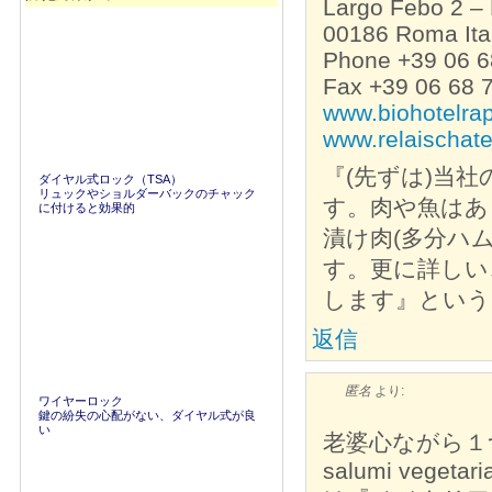
Largo Febo 2 –
00186 Roma Ita
Phone +39 06 
Fax +39 06 68 
www.biohotelra
www.relaischat
『(先ずは)当
ダイヤル式ロック（TSA）
リュックやショルダーバックのチャック
す。肉や魚はあ
に付けると効果的
漬け肉(多分ハ
す。更に詳しい
します』という
返信
匿名
より:
ワイヤーロック
鍵の紛失の心配がない、ダイヤル式が良
い
老婆心ながら１
salumi vegetari