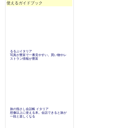
使えるガイドブック
るるぶイタリア
写真が豊富で一番見やすい。買い物やレ
ストラン情報が豊富
旅の指さし会話帳 イタリア
想像以上に使える本。会話できると旅が
一段と楽しくなる