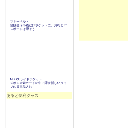
マネーベルト
普段使う小銭だけポケットに。お札とパ
スポートは隠そう
NEOスライドポケット
ズボンや素カードの中に隠す新しいタイ
プの貴重品入れ
あると便利グッズ