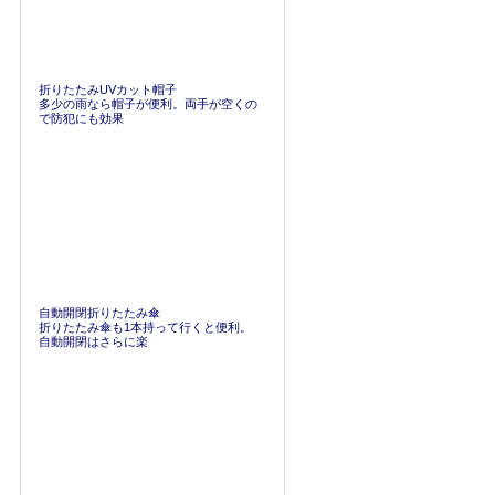
折りたたみUVカット帽子
多少の雨なら帽子が便利。両手が空くの
で防犯にも効果
自動開閉折りたたみ傘
折りたたみ傘も1本持って行くと便利。
自動開閉はさらに楽