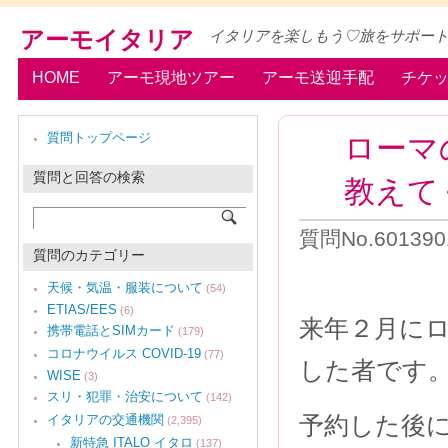
アーモイタリア
イタリアを楽しもう♡旅をサポー
HOME
アーモ現地ツアー
アーモ送迎手配
チケ
ローマの 
質問トップページ
質問と回答の検索
教えて
質問No.601390
質問のカテゴリー
天候・気温・服装について
(54)
ETIAS/EES
(6)
来年２月に
携帯電話とSIMカード
(179)
コロナウイルス COVID-19
(77)
した者です
WISE
(3)
スリ・犯罪・治安について
(142)
予約した後
イタリアの交通機関
(2,395)
新特急 ITALO イタロ
(137)