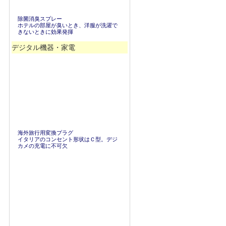
除菌消臭スプレー
ホテルの部屋が臭いとき、洋服が洗濯で
きないときに効果発揮
デジタル機器・家電
海外旅行用変換プラグ
イタリアのコンセント形状はＣ型。デジ
カメの充電に不可欠