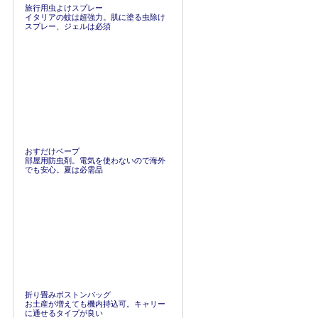
旅行用虫よけスプレー
イタリアの蚊は超強力。肌に塗る虫除け
スプレー、ジェルは必須
おすだけベープ
部屋用防虫剤。電気を使わないので海外
でも安心。夏は必需品
折り畳みボストンバッグ
お土産が増えても機内持込可。キャリー
に通せるタイプが良い