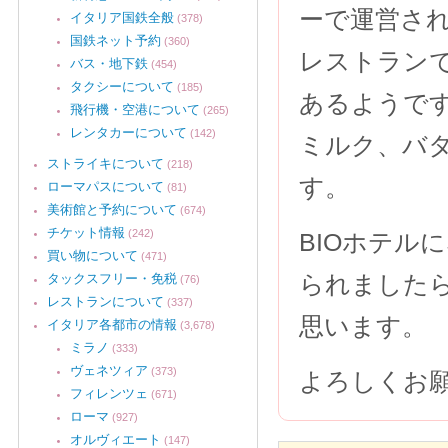
ーで運営さ
イタリア国鉄全般
(378)
国鉄ネット予約
(360)
レストラン
バス・地下鉄
(454)
タクシーについて
(185)
あるようで
飛行機・空港について
(265)
レンタカーについて
(142)
ミルク、バ
ストライキについて
(218)
す。
ローマパスについて
(81)
美術館と予約について
(674)
チケット情報
(242)
BIOホテル
買い物について
(471)
られました
タックスフリー・免税
(76)
レストランについて
(337)
思います。
イタリア各都市の情報
(3,678)
ミラノ
(333)
ヴェネツィア
(373)
よろしくお
フィレンツェ
(671)
ローマ
(927)
オルヴィエート
(147)