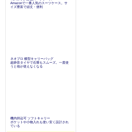
Amazonで一番人気のスーツケース。サ
イズ豊富で頑丈・便利
ネオプロ 横型キャリーバッグ
超静音タイヤで石畳もスムーズ。一度使
うと他が使えなくなる
機内持込可 ソフトキャリー
ポケットや小物入れも使い安く設計され
ている