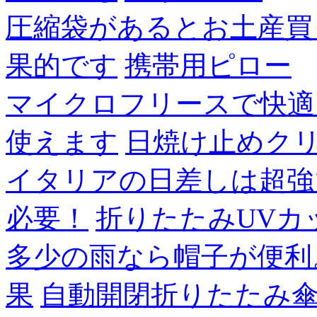
圧縮袋があるとお土産買
果的です
携帯用ピロー
マイクロフリースで快適
使えます
日焼け止めク
イタリアの日差しは超強
必要！
折りたたみUVカ
多少の雨なら帽子が便利
果
自動開閉折りたたみ