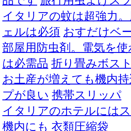
品です
旅行用虫よけス
イタリアの蚊は超強力。
ェルは必須
おすだけベ
部屋用防虫剤。電気を使
は必需品
折り畳みボス
お土産が増えても機内持
プが良い
携帯スリッパ
イタリアのホテルにはス
機内にも
衣類圧縮袋