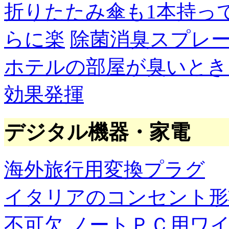
折りたたみ傘も1本持っ
らに楽
除菌消臭スプレ
ホテルの部屋が臭いとき
効果発揮
デジタル機器・家電
海外旅行用変換プラグ
イタリアのコンセント形
不可欠
ノートＰＣ用ワ