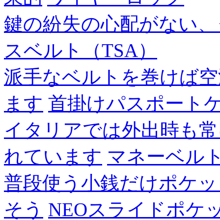
鍵の紛失の心配がない、
スベルト（TSA）
派手なベルトを巻けば空
ます
首掛けパスポート
イタリアでは外出時も常
れています
マネーベル
普段使う小銭だけポケッ
そう
NEOスライドポケ