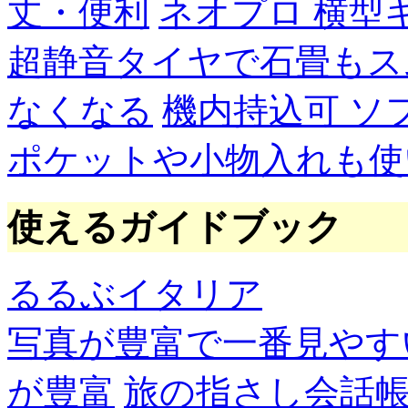
丈・便利
ネオプロ 横型
超静音タイヤで石畳もス
なくなる
機内持込可 ソ
ポケットや小物入れも使
使えるガイドブック
るるぶイタリア
写真が豊富で一番見やす
が豊富
旅の指さし会話帳