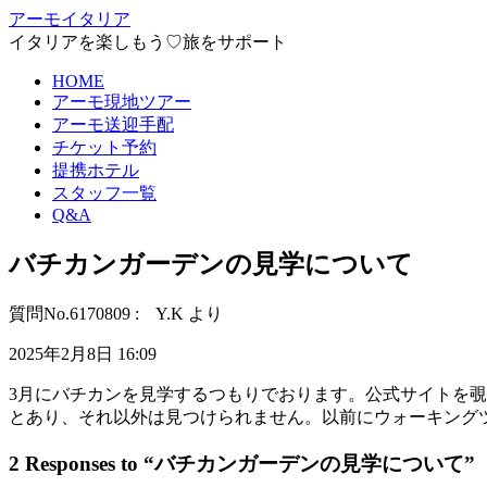
アーモイタリア
イタリアを楽しもう♡旅をサポート
HOME
アーモ現地ツアー
アーモ送迎手配
チケット予約
提携ホテル
スタッフ一覧
Q&A
バチカンガーデンの見学について
質問No.6170809 : Y.K より
2025年2月8日 16:09
3月にバチカンを見学するつもりでおります。公式サイトを
とあり、それ以外は見つけられません。以前にウォーキング
2 Responses to “バチカンガーデンの見学について”