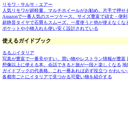
リモワ・サルサ・エアー
人気リモワが超軽量。マルチホイールがお勧め。片手で押せ
Amazonで一番人気のスーツケース。サイズ豊富で頑丈・便利
超静音タイヤで石畳もスムーズ。一度使うと他が使えなくな
ポケットや小物入れも使い安く設計されている
使えるガイドブック
るるぶイタリア
写真が豊富で一番見やすい。買い物やレストラン情報が豊富
想像以上に使える本。会話できると旅が一段と楽しくなる
地
ガイドブックの代表格。これ一冊あれば必ず役立つ
かわいい
各都市ごとにイタリアで見つかる可愛い物を紹介する