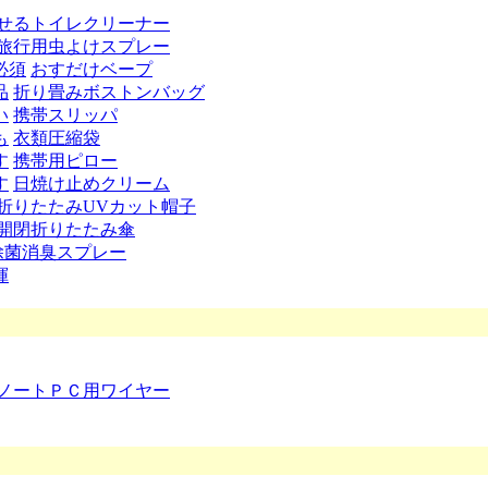
せるトイレクリーナー
旅行用虫よけスプレー
必須
おすだけベープ
品
折り畳みボストンバッグ
い
携帯スリッパ
も
衣類圧縮袋
す
携帯用ピロー
す
日焼け止めクリーム
折りたたみUVカット帽子
開閉折りたたみ傘
除菌消臭スプレー
揮
ノートＰＣ用ワイヤー