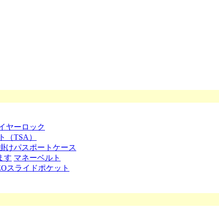
イヤーロック
ト（TSA）
掛けパスポートケース
ます
マネーベルト
EOスライドポケット