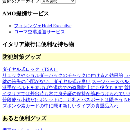
質問のアーカイブ
AMO提携サービス
フィレンツェHotel Executive
ローマ空港送迎サービス
イタリア旅行に便利な持ち物
防犯対策グッズ
ダイヤル式ロック（TSA）
リュックやショルダーバックのチャックに付けると効果的
ワ
鍵の紛失の心配がない、ダイヤル式が良い
スーツケースベル
派手なベルトを巻けば空港内での盗難防止にも役立ちます
首
イタリアでは外出時も常に身分証の保持が義務づけられてい
普段使う小銭だけポケットに。お札とパスポートは隠そう
N
ズボンや素カードの中に隠す新しいタイプの貴重品入れ
あると便利グッズ