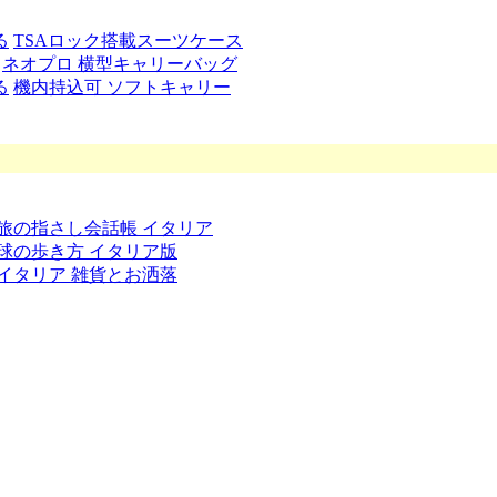
る
TSAロック搭載スーツケース
ネオプロ 横型キャリーバッグ
る
機内持込可 ソフトキャリー
旅の指さし会話帳 イタリア
球の歩き方 イタリア版
イタリア 雑貨とお洒落