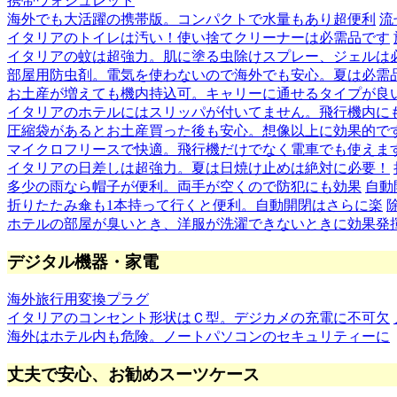
携帯ウォシュレット
海外でも大活躍の携帯版。コンパクトで水量もあり超便利
流
イタリアのトイレは汚い！使い捨てクリーナーは必需品です
イタリアの蚊は超強力。肌に塗る虫除けスプレー、ジェルは
部屋用防虫剤。電気を使わないので海外でも安心。夏は必需
お土産が増えても機内持込可。キャリーに通せるタイプが良
イタリアのホテルにはスリッパが付いてません。飛行機内に
圧縮袋があるとお土産買った後も安心。想像以上に効果的で
マイクロフリースで快適。飛行機だけでなく電車でも使えま
イタリアの日差しは超強力。夏は日焼け止めは絶対に必要！
多少の雨なら帽子が便利。両手が空くので防犯にも効果
自動
折りたたみ傘も1本持って行くと便利。自動開閉はさらに楽
ホテルの部屋が臭いとき、洋服が洗濯できないときに効果発
デジタル機器・家電
海外旅行用変換プラグ
イタリアのコンセント形状はＣ型。デジカメの充電に不可欠
海外はホテル内も危険。ノートパソコンのセキュリティーに
丈夫で安心、お勧めスーツケース