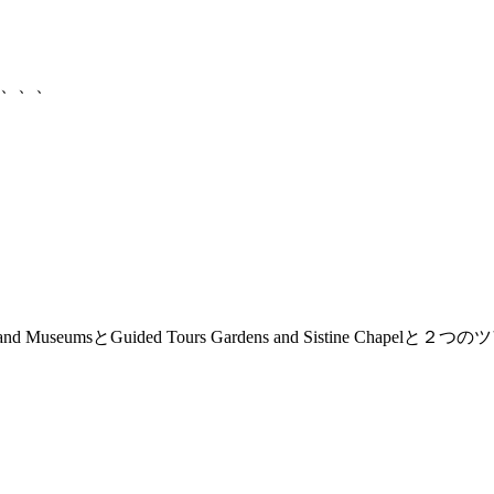
けど、、、
ur and MuseumsとGuided Tours Gardens and Sist