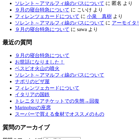
ソレント～アマルフィ線のバスについて
に
匿名
より
９月の寝台特急について
に
こいけ
より
フィレンツェカードについて
に
小泉 真樹
より
ソレント～アマルフィ線のバスについて
に
アーモイタ
９月の寝台特急について
に
sawa
より
最近の質問
９月の寝台特急について
お世話になりました！
ベスピオ火山の噴火
ソレント～アマルフィ線のバスについて
ナポリのピザ屋
フィレンツェカードについて
イタリアの国鉄
トレニタリアチケットでの失態→回復
Marinobusの座席
スーパーで買える食材でオススメのもの
質問のアーカイブ