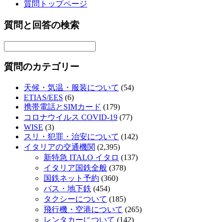
質問トップページ
質問と回答の検索
質問のカテゴリー
天候・気温・服装について
(54)
ETIAS/EES
(6)
携帯電話とSIMカード
(179)
コロナウイルス COVID-19
(77)
WISE
(3)
スリ・犯罪・治安について
(142)
イタリアの交通機関
(2,395)
新特急 ITALO イタロ
(137)
イタリア国鉄全般
(378)
国鉄ネット予約
(360)
バス・地下鉄
(454)
タクシーについて
(185)
飛行機・空港について
(265)
レンタカーについて
(142)