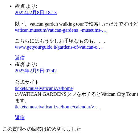
匿名
より:
2025年2月8日 18:13
以下、vatican garden walking tourで検索しただけです
vatican.museum/vatican-gardens_-museums-…
こちらにはもう少しお手頃なものも、、、
www.getyourguide.it/gardens-of-vatican-c…
返信
匿名
より:
2025年2月9日 07:42
公式サイト
tickets.museivaticani.va/home
のVATICAN GARDENSタブをポチるとVatican City To
ます。
tickets.museivaticani.va/home/calendar/v…
返信
この質問への回答は締め切りました