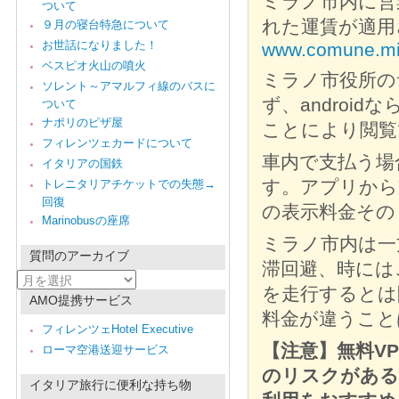
ミラノ市内に営
ついて
れた運賃が適用
９月の寝台特急について
お世話になりました！
www.comune.mi
ベスピオ火山の噴火
ミラノ市役所の
ソレント～アマルフィ線のバスに
ず、androidなら
ついて
ナポリのピザ屋
ことにより閲覧
フィレンツェカードについて
車内で支払う場
イタリアの国鉄
す。アプリから
トレニタリアチケットでの失態→
回復
の表示料金その
Marinobusの座席
ミラノ市内は一
質問のアーカイブ
滞回避、時には
質
を走行するとは
問
AMO提携サービス
の
料金が違うこと
ア
フィレンツェHotel Executive
ー
【注意】無料V
ローマ空港送迎サービス
カ
イ
のリスクがある
ブ
イタリア旅行に便利な持ち物