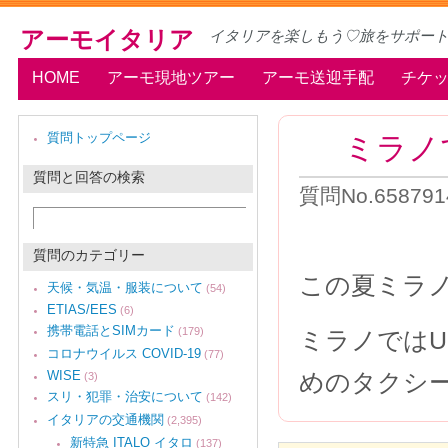
アーモイタリア
イタリアを楽しもう♡旅をサポー
HOME
アーモ現地ツアー
アーモ送迎手配
チケ
ミラノ
質問トップページ
質問と回答の検索
質問No.658
質問のカテゴリー
この夏ミラ
天候・気温・服装について
(54)
ETIAS/EES
(6)
携帯電話とSIMカード
(179)
ミラノではU
コロナウイルス COVID-19
(77)
WISE
めのタクシ
(3)
スリ・犯罪・治安について
(142)
イタリアの交通機関
(2,395)
新特急 ITALO イタロ
(137)