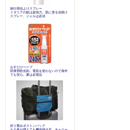
旅行用虫よけスプレー
イタリアの蚊は超強力。肌に塗る虫除け
スプレー、ジェルは必須
おすだけベープ
部屋用防虫剤。電気を使わないので海外
でも安心。夏は必需品
折り畳みボストンバッグ
お土産が増えても機内持込可。キャリー