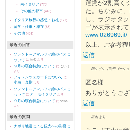
運賃が2割高く
南イタリア
(770)
た。ちなみに、it
その他の都市
(443)
し、ラジオタク
イタリア旅行の感想・お礼
(177)
ゴが表示されて
留学・仕事・滞在
(83)
その他
www.026969.it/
(431)
以上、ご参考程
最近の回答
返信
ソレント～アマルフィ線のバスに
ついて
に
匿名
より
９月の寝台特急について
に
こいけ
鐵ジイジ（欧州バージョ
より
フィレンツェカードについて
に
匿名様
小泉 真樹
より
ソレント～アマルフィ線のバスに
ありがとうござ
アーモイタリア
ついて
に
より
９月の寝台特急について
に
sawa
返信
より
最近の質問
匿名
より:
ナポリ地震による観光への影響に