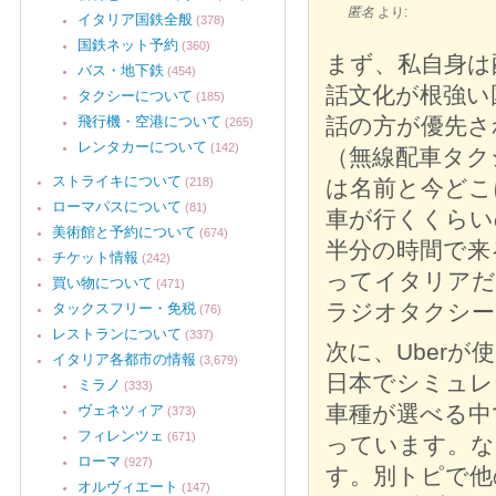
匿名
より:
イタリア国鉄全般
(378)
国鉄ネット予約
(360)
まず、私自身は
バス・地下鉄
(454)
話文化が根強い
タクシーについて
(185)
飛行機・空港について
話の方が優先さ
(265)
レンタカーについて
(142)
（無線配車タク
ストライキについて
(218)
は名前と今どこ
ローマパスについて
(81)
車が行くくらい
美術館と予約について
(674)
半分の時間で来
チケット情報
(242)
ってイタリアだ
買い物について
(471)
ラジオタクシー・
タックスフリー・免税
(76)
レストランについて
(337)
次に、Uber
イタリア各都市の情報
(3,679)
日本でシミュレ
ミラノ
(333)
車種が選べる中でタ
ヴェネツィア
(373)
フィレンツェ
(671)
っています。な
ローマ
(927)
す。別トピで他
オルヴィエート
(147)