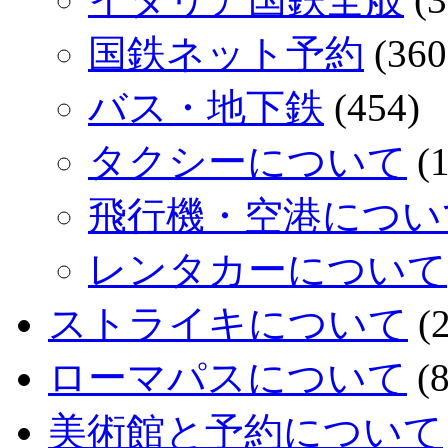
国鉄ネット予約
(360
バス・地下鉄
(454)
タクシーについて
(1
飛行機・空港につい
レンタカーについて
ストライキについて
(2
ローマパスについて
(8
美術館と予約について