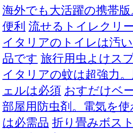
海外でも大活躍の携帯版
便利
流せるトイレクリ
イタリアのトイレは汚い
品です
旅行用虫よけス
イタリアの蚊は超強力。
ェルは必須
おすだけベ
部屋用防虫剤。電気を使
は必需品
折り畳みボス