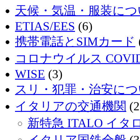
天候・気温・服装につ
ETIAS/EES
(6)
携帯電話とSIMカード
コロナウイルス COVID
WISE
(3)
スリ・犯罪・治安につ
イタリアの交通機関
(2
新特急 ITALO イタ
イタリア国鉄全般
(3