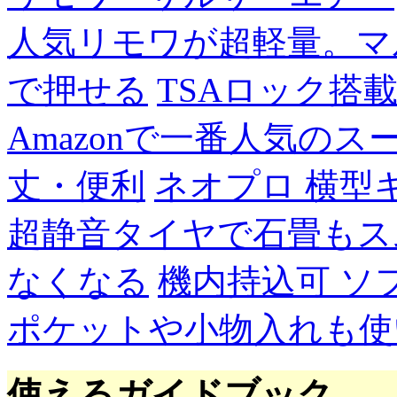
人気リモワが超軽量。マ
で押せる
TSAロック搭
Amazonで一番人気の
丈・便利
ネオプロ 横型
超静音タイヤで石畳もス
なくなる
機内持込可 ソ
ポケットや小物入れも使
使えるガイドブック