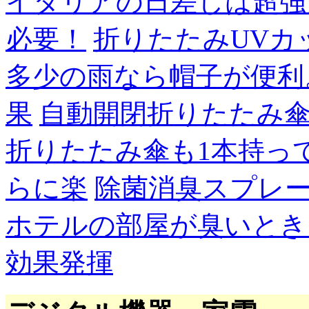
イタリアの日差しは超強
必要！
折りたたみUVカ
多少の雨なら帽子が便利
果
自動開閉折りたたみ
折りたたみ傘も1本持っ
らに楽
除菌消臭スプレ
ホテルの部屋が臭いとき
効果発揮