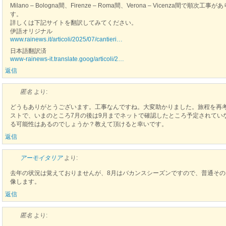
Milano – Bologna間、Firenze – Roma間、Verona – Vicenza間
す。
詳しくは下記サイトを翻訳してみてください。
伊語オリジナル
www.rainews.it/articoli/2025/07/cantieri…
日本語翻訳済
www-rainews-it.translate.goog/articoli/2…
返信
匿名
より:
どうもありがとうございます。工事なんですね。大変助かりました。旅程を再
ストで、いまのところ7月の後は9月までネットで確認したところ予定されていない
る可能性はあるのでしょうか？教えて頂けると幸いです。
返信
アーモイタリア
より:
去年の状況は覚えておりませんが、8月はバカンスシーズンですので、普通そ
像します。
返信
匿名
より: