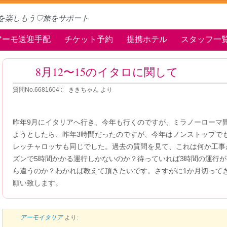
を楽しもう♡旅をサポート
アーモ送迎手配
チケット予約
提携ホテル
スタッフ一
8月12〜15のイタロに関して
質問No.6681604 : ききちゃん より
昨年9月にイタリアへ行き、今年も行くのですが、ミラノーローマ
ようとしたら、昨年3時間だったのですが、今年はノンストップで
レッチャロッサも同じでした。過去の質問を見て、これは何か工事
ズンで5時間かかる運行しかないのか？待っていれば3時間の運行
ら違うのか？わかれば教えて頂きたいです。さすがに1か月切って
願い致します。
アーモイタリア
より: