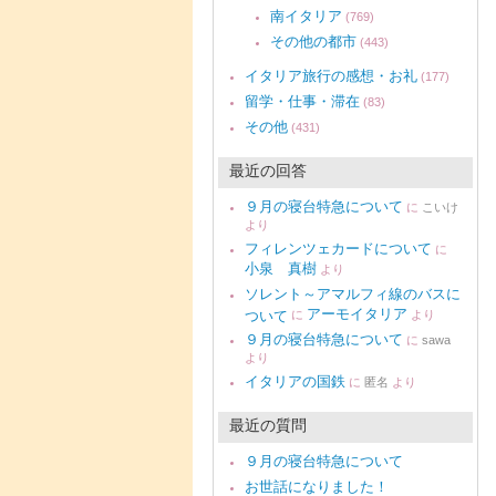
南イタリア
(769)
その他の都市
(443)
イタリア旅行の感想・お礼
(177)
留学・仕事・滞在
(83)
その他
(431)
最近の回答
９月の寝台特急について
に
こいけ
より
フィレンツェカードについて
に
小泉 真樹
より
ソレント～アマルフィ線のバスに
アーモイタリア
ついて
に
より
９月の寝台特急について
に
sawa
より
イタリアの国鉄
に
匿名
より
最近の質問
９月の寝台特急について
お世話になりました！