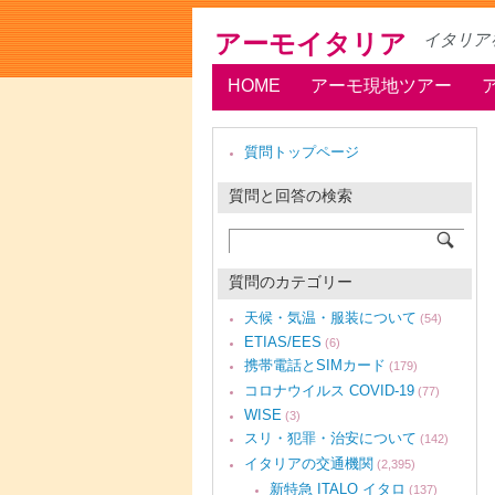
アーモイタリア
イタリア
HOME
アーモ現地ツアー
質問トップページ
質問と回答の検索
質問のカテゴリー
天候・気温・服装について
(54)
ETIAS/EES
(6)
携帯電話とSIMカード
(179)
コロナウイルス COVID-19
(77)
WISE
(3)
スリ・犯罪・治安について
(142)
イタリアの交通機関
(2,395)
新特急 ITALO イタロ
(137)