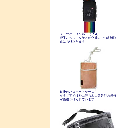
スーツケースベルト（TSA）
派手なベルトを巻けば空港内での盗難防
止にも役立ちます
首掛けパスポートケース
イタリアでは外出時も常に身分証の保持
が義務づけられています