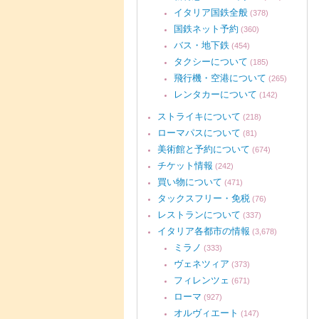
イタリア国鉄全般
(378)
国鉄ネット予約
(360)
バス・地下鉄
(454)
タクシーについて
(185)
飛行機・空港について
(265)
レンタカーについて
(142)
ストライキについて
(218)
ローマパスについて
(81)
美術館と予約について
(674)
チケット情報
(242)
買い物について
(471)
タックスフリー・免税
(76)
レストランについて
(337)
イタリア各都市の情報
(3,678)
ミラノ
(333)
ヴェネツィア
(373)
フィレンツェ
(671)
ローマ
(927)
オルヴィエート
(147)