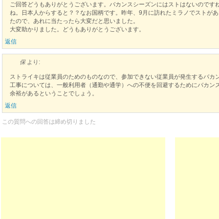
ご回答どうもありがとうございます。バカンスシーズンにはストはないのです
ね。日本人からすると？？なお国柄です。昨年、9月に訪れたミラノでストが
たので、あれに当たったら大変だと思いました。
大変助かりました。どうもありがとうございます。
返信
保
より:
ストライキは従業員のためのものなので、参加できない従業員が発生するバカ
工事については、一般利用者（通勤や通学）への不便を回避するためにバカン
余裕があるということでしょう。
返信
この質問への回答は締め切りました