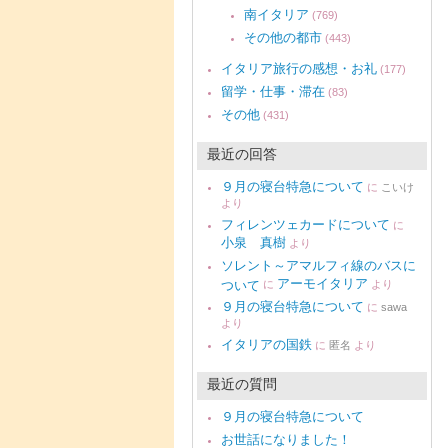
南イタリア
(769)
その他の都市
(443)
イタリア旅行の感想・お礼
(177)
留学・仕事・滞在
(83)
その他
(431)
最近の回答
９月の寝台特急について
に
こいけ
より
フィレンツェカードについて
に
小泉 真樹
より
ソレント～アマルフィ線のバスに
アーモイタリア
ついて
に
より
９月の寝台特急について
に
sawa
より
イタリアの国鉄
に
匿名
より
最近の質問
９月の寝台特急について
お世話になりました！