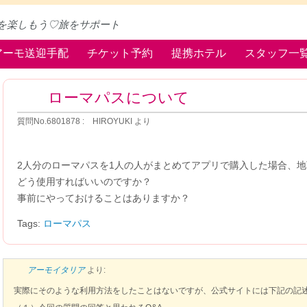
を楽しもう♡旅をサポート
アーモ送迎手配
チケット予約
提携ホテル
スタッフ一
ローマパスについて
質問No.6801878 : HIROYUKI より
2人分のローマパスを1人の人がまとめてアプリで購入した場合、
どう使用すればいいのですか？
事前にやっておけることはありますか？
Tags:
ローマパス
アーモイタリア
より:
実際にそのような利用方法をしたことはないですが、公式サイトには下記の記