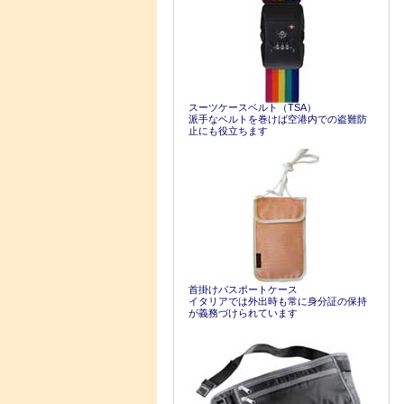
スーツケースベルト（TSA）
派手なベルトを巻けば空港内での盗難防
止にも役立ちます
首掛けパスポートケース
イタリアでは外出時も常に身分証の保持
が義務づけられています