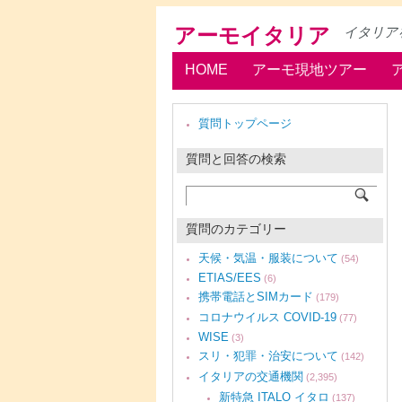
アーモイタリア
イタリア
HOME
アーモ現地ツアー
質問トップページ
質問と回答の検索
質問のカテゴリー
天候・気温・服装について
(54)
ETIAS/EES
(6)
携帯電話とSIMカード
(179)
コロナウイルス COVID-19
(77)
WISE
(3)
スリ・犯罪・治安について
(142)
イタリアの交通機関
(2,395)
新特急 ITALO イタロ
(137)