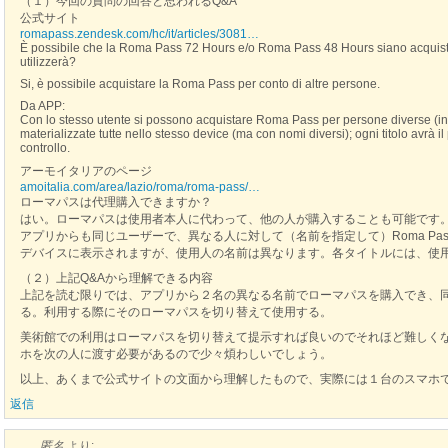
（１）今回の質問の回答と思われるQ&A
公式サイト
romapass.zendesk.com/hc/it/articles/3081…
È possibile che la Roma Pass 72 Hours e/o Roma Pass 48 Hours siano acquistat
utilizzerà?
Si, è possibile acquistare la Roma Pass per conto di altre persone.
Da APP:
Con lo stesso utente si possono acquistare Roma Pass per persone diverse (i
materializzate tutte nello stesso device (ma con nomi diversi); ogni titolo avrà i
controllo.
アーモイタリアのページ
amoitalia.com/area/lazio/roma/roma-pass/…
ローマパスは代理購入できますか？
はい。ローマパスは使用者本人に代わって、他の人が購入することも可能です
アプリからも同じユーザーで、異なる人に対して（名前を指定して）Roma Pa
デバイスに表示されますが、使用人の名前は異なります。各タイトルには、使
（２）上記Q&Aから理解できる内容
上記を読む限りでは、アプリから２名の異なる名前でローマパスを購入でき、
る。利用する際にそのローマパスを切り替えて使用する。
美術館での利用はローマパスを切り替えて提示すれば良いのでそれほど難しく
ホを次の人に渡す必要があるので少々煩わしいでしょう。
以上、あくまで公式サイトの文面から理解したもので、実際には１台のスマホ
返信
匿名
より: