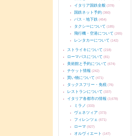
イタリア国鉄全般
(378)
国鉄ネット予約
(360)
バス・地下鉄
(454)
タクシーについて
(185)
飛行機・空港について
(265)
レンタカーについて
(142)
ストライキについて
(218)
ローマパスについて
(81)
美術館と予約について
(674)
チケット情報
(242)
買い物について
(471)
タックスフリー・免税
(76)
レストランについて
(337)
イタリア各都市の情報
(3,678)
ミラノ
(333)
ヴェネツィア
(373)
フィレンツェ
(671)
ローマ
(927)
オルヴィエート
(147)