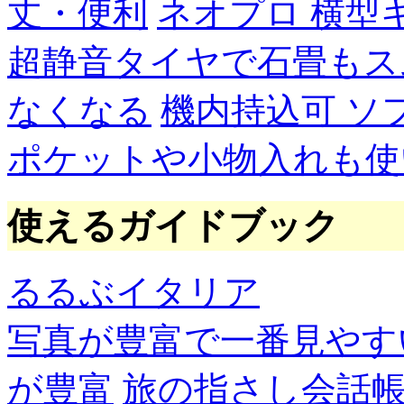
丈・便利
ネオプロ 横型
超静音タイヤで石畳もス
なくなる
機内持込可 ソ
ポケットや小物入れも使
使えるガイドブック
るるぶイタリア
写真が豊富で一番見やす
が豊富
旅の指さし会話帳