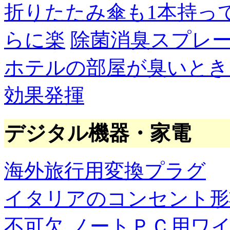
折りたたみ傘も1本持っ
らに楽
除菌消臭スプレ
ホテルの部屋が臭いとき
効果発揮
デジタル機器・家電
海外旅行用変換プラグ
イタリアのコンセント形
不可欠
ノートＰＣ用ワ