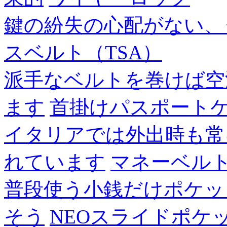
鍵の紛失の心配がない、
スベルト（TSA）
派手なベルトを巻けば空
ます
首掛けパスポート
イタリアでは外出時も常
れています
マネーベル
普段使う小銭だけポケッ
そう
NEOスライドポケ