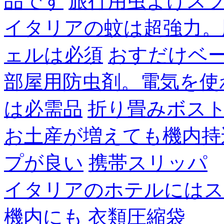
品です
旅行用虫よけス
イタリアの蚊は超強力。
ェルは必須
おすだけベ
部屋用防虫剤。電気を使
は必需品
折り畳みボス
お土産が増えても機内持
プが良い
携帯スリッパ
イタリアのホテルにはス
機内にも
衣類圧縮袋