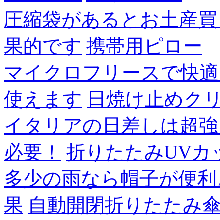
圧縮袋があるとお土産買
果的です
携帯用ピロー
マイクロフリースで快適
使えます
日焼け止めク
イタリアの日差しは超強
必要！
折りたたみUVカ
多少の雨なら帽子が便利
果
自動開閉折りたたみ