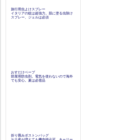
旅行用虫よけスプレー
イタリアの蚊は超強力。肌に塗る虫除け
スプレー、ジェルは必須
おすだけベープ
部屋用防虫剤。電気を使わないので海外
でも安心。夏は必需品
折り畳みボストンバッグ
お土産が増えても機内持込可。キャリー