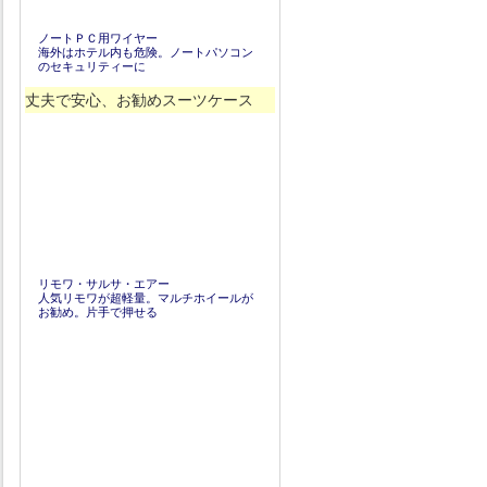
ノートＰＣ用ワイヤー
海外はホテル内も危険。ノートパソコン
のセキュリティーに
丈夫で安心、お勧めスーツケース
リモワ・サルサ・エアー
人気リモワが超軽量。マルチホイールが
お勧め。片手で押せる