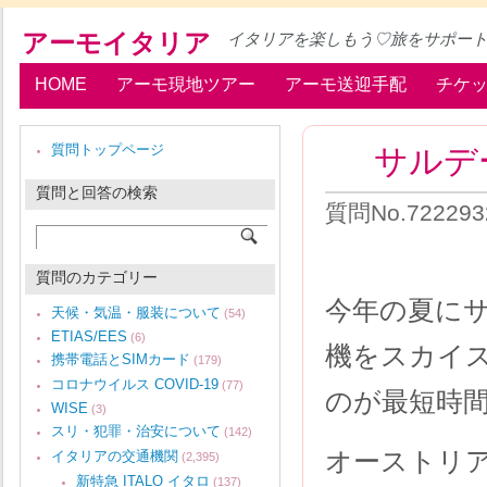
アーモイタリア
イタリアを楽しもう♡旅をサポー
HOME
アーモ現地ツアー
アーモ送迎手配
チケ
サルデ
質問トップページ
質問と回答の検索
質問No.72229
質問のカテゴリー
今年の夏に
天候・気温・服装について
(54)
ETIAS/EES
(6)
機をスカイ
携帯電話とSIMカード
(179)
コロナウイルス COVID-19
(77)
のが最短時
WISE
(3)
スリ・犯罪・治安について
(142)
オーストリ
イタリアの交通機関
(2,395)
新特急 ITALO イタロ
(137)