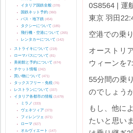
0S8564 |
イタリア国鉄全般
(378)
国鉄ネット予約
(360)
東京 羽田22
バス・地下鉄
(454)
タクシーについて
(185)
空港での乗り
飛行機・空港について
(265)
レンタカーについて
(142)
ストライキについて
オーストリ
(218)
ローマパスについて
(81)
ウィーンを7
美術館と予約について
(674)
チケット情報
(242)
買い物について
(471)
55分間の乗
タックスフリー・免税
(76)
レストランについて
のでしょう
(337)
イタリア各都市の情報
(3,679)
ミラノ
(333)
もし、他に
ヴェネツィア
(373)
フィレンツェ
(671)
たいと思い
ローマ
(927)
オルヴィエート
(147)