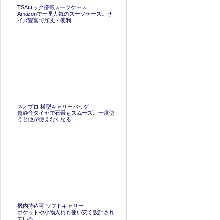
TSAロック搭載スーツケース
Amazonで一番人気のスーツケース。サ
イズ豊富で頑丈・便利
ネオプロ 横型キャリーバッグ
超静音タイヤで石畳もスムーズ。一度使
うと他が使えなくなる
機内持込可 ソフトキャリー
ポケットや小物入れも使い安く設計され
ている