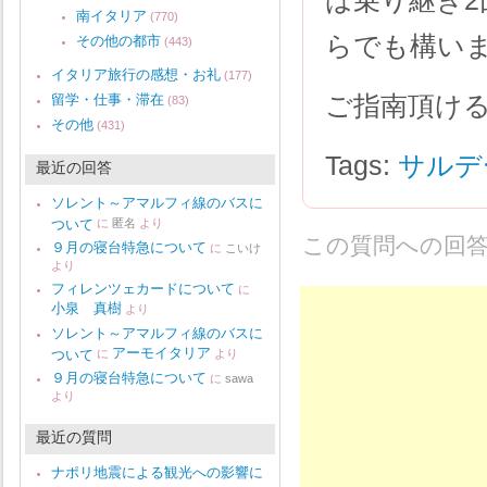
は乗り継ぎ
南イタリア
(770)
らでも構い
その他の都市
(443)
イタリア旅行の感想・お礼
(177)
ご指南頂け
留学・仕事・滞在
(83)
その他
(431)
Tags:
サルデ
最近の回答
ソレント～アマルフィ線のバスに
ついて
に
匿名
より
この質問への回
９月の寝台特急について
に
こいけ
より
フィレンツェカードについて
に
小泉 真樹
より
ソレント～アマルフィ線のバスに
アーモイタリア
ついて
に
より
９月の寝台特急について
に
sawa
より
最近の質問
ナポリ地震による観光への影響に